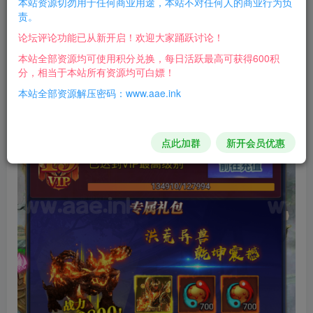
本站资源切勿用于任何商业用途，本站不对任何人的商业行为负
这个游戏BUG很多，会莫名其妙提示报错，后台发物品
责。
好像也不行。授权后台有效！
论坛评论功能已从新开启！欢迎大家踊跃讨论！
本站全部资源均可使用积分兑换，每日活跃最高可获得600积
游戏截图：
分，相当于本站所有资源均可白嫖！
本站全部资源解压密码：www.aae.ink
点此加群
新开会员优惠