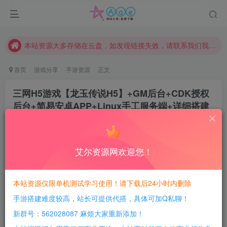
本站评论功能已从新开启！欢迎大家踊跃讨论！（用户每日活跃可得积分数量增加至600，加速获得更多免费资源！）
本站资源大多存储在云盘，如发现链接失效，请联系我们我们会第一时间更新。
本站一律禁止以任何方式发布或转载任何违法的相关信息，访客发现请向站长举报
现在赞助会员享受专属折扣，详情点击此条公告。
首页
游戏分享
手游资源
正文
请勿相信任何评论区广告！以免上当受骗！
三网H5游戏【龙玉传说H5】+GM后台+CDK授权
本网站的文章部分内容可能来源于网络，仅供大家学习与参考，如有侵权，请联系站长QQ466107887进行删除处理。
后台+简易安卓APP+Linux手工服务端+详细搭建
教程
豆豆呀
关注
2年前更新
艾尔资源网欢迎您！
6
3652
63
每日活跃最高可获得600积分！所有资源可以使用
本站资源仅限单机测试学习使用！请下载后24小时内删除
积分免费兑换！
手游搭建难度较高，站长可提供代搭，具体可加Q私聊！
游戏介绍：
新群号：562028087 麻烦大家重新添加！