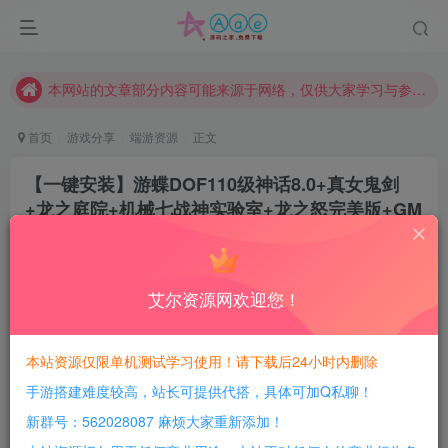
请勿相信任何评论区广告！以免上当受骗！
本网站的文章部分内容可能来源于网络，仅供大家学习与参考，如有侵权，请联系站长QQ466107887进行删除处理。
本站评论功能已从新开启！欢迎大家踊跃讨论！（用户每日活跃可得积分数量增加至600，加速获得更多免费资源！）
本站资源大多存储在云盘，如发现链接失效，请联系我们我们会第一时间更新。
首页
游戏分享
端游资源
正文
本站一律禁止以任何方式发布或转载任何违法的相关信息，访客发现请向站长举报
【一键安装】游蝶DOF110级神话8.0+真女鬼剑
现在赞助会员享受专属折扣，详情点击此条公告。
+龙之庭院+机械七战神实验室+龙之怒完美版+GM
请勿相信任何评论区广告！以免上当受骗！
工具+视频教程+详细攻略+大量更新
本网站的文章部分内容可能来源于网络，仅供大家学习与参考，如有侵权，请联系站长QQ466107887进行删除处理。
豆豆呀
关注
2年前更新
艾尔资源网欢迎您！
6
2888
111
每日活跃最高可获得600积分！所有资源可以使用
本站资源仅限单机测试学习使用！请下载后24小时内删除
积分免费兑换！
手游搭建难度较高，站长可提供代搭，具体可加Q私聊！
游戏介绍：
新群号：562028087 麻烦大家重新添加！