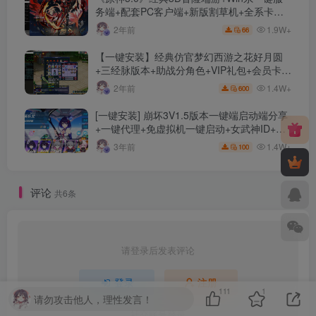
务端+配套PC客户端+新版割草机+全系卡池
文件
1.9W+
2年前
66
【一键安装】经典仿官梦幻西游之花好月圆
+三经脉版本+助战分角色+VIP礼包+会员卡
+剧情活动+视频搭建及其他修改资料
1.4W+
2年前
600
[一键安装] 崩坏3V1.5版本一键端启动端分享
+一键代理+免虚拟机一键启动+女武神ID+详
细指令+极简一键修改
1.4W+
3年前
100
评论
共6条
请登录后发表评论
登录
注册
111
1
请勿攻击他人，理性发言！
社交账号登录