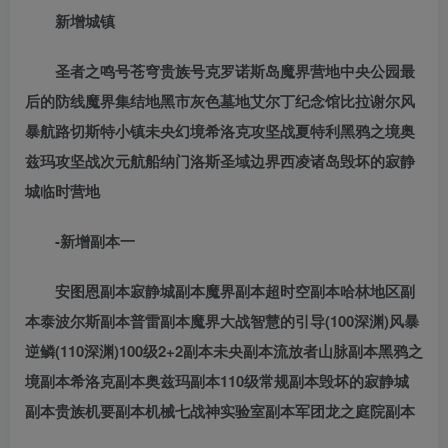
新增城镇
圣者之鸣号苍穹贵族号克罗诺斯岛魔界营地中央公园最
后的防线魔界集结地黑市灰色墓地艾尔丁纪念馆比拉谢尔风
暴航路切斯特小镇未央幻境希洛克攻坚战夏特利黑鸦之境奥
兹玛攻坚战次元航船纳门洛斯圣域边界西凌诸岛毁坏的寂静
城临时营地
-新增副本一
安图恩副本寂静城副本魔界副本超时空副本哈林地区副
本泰波尔斯副本普雷副本魔界大战智慧的引导(100深渊)风暴
逆鳞(110深渊)100级2+2副本未央副本流放者山脉副本黑鸦之
境副本希洛克副本奥兹玛副本110级常规副本毁坏的寂静城
副本贵族机要副本机械七战神实验室副本军团龙之庭院副本