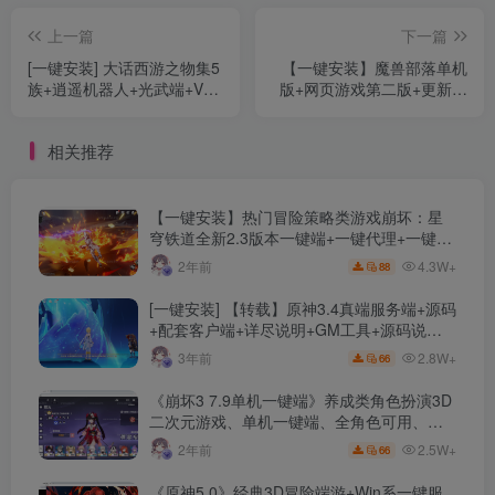
上一篇
下一篇
[一键安装] 大话西游之物集5
【一键安装】魔兽部落单机
族+逍遥机器人+光武端+VM
版+网页游戏第二版+更新一
虚拟机全套视频+GM助手
键稀有服务端+配套安装教程
+便利插件+详细攻略
+工具使用教程+更新配套网
相关推荐
页
【一键安装】热门冒险策略类游戏崩坏：星
穹铁道全新2.3版本一键端+一键代理+一键启
动+免虚拟机
4.3W+
2年前
88
[一键安装] 【转载】原神3.4真端服务端+源码
+配套客户端+详尽说明+GM工具+源码说明
文件
2.8W+
3年前
66
《崩坏3 7.9单机一键端》养成类角色扮演3D
二次元游戏、单机一键端、全角色可用、无
限资源、附带保姆级安装教程
2.5W+
2年前
66
《原神5.0》经典3D冒险端游+Win系一键服