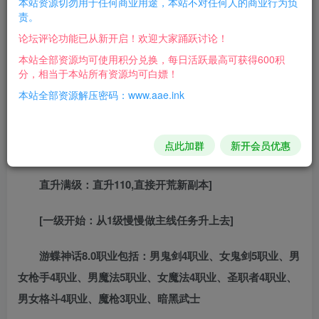
本站资源切勿用于任何商业用途，本站不对任何人的商业行为负
游戏版本：DOF游蝶110级神话版8.0单机版【优化稳定
责。
流畅不卡完美版】
论坛评论功能已从新开启！欢迎大家踊跃讨论！
本站全部资源均可使用积分兑换，每日活跃最高可获得600积
支持系统：Win7 Win10 64位4核处理器16G运行内存固
分，相当于本站所有资源均可白嫖！
态硬盘
本站全部资源解压密码：www.aae.ink
支持网络：离线断网本地纯单机【电脑配置越高越流
点此加群
新开会员优惠
畅】虚拟机只需要启动数据，游戏在桌面运行。流畅不卡
直升满级：直升110,直接开荒新副本]
[一级开始：从1级慢慢做主线任务升上去]
游蝶神话8.0职业包括：男鬼剑4职业、女鬼剑5职业、男
女枪手4职业、男魔法5职业、女魔法4职业、圣职者4职业、
男女格斗4职业、魔枪3职业、暗黑武士