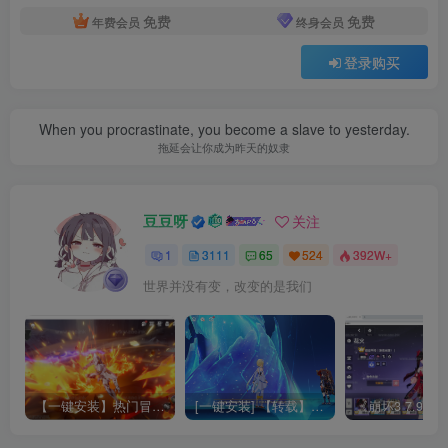
免费
免费
年费会员
终身会员
登录购买
When you procrastinate, you become a slave to yesterday.
拖延会让你成为昨天的奴隶
豆豆呀
关注
1
3111
65
524
392W+
世界并没有变，改变的是我们
【一键安装】热门冒险策略类游戏崩坏：星穹铁道全新2.3版本一键端+一键代理+一键启动+免虚拟机
[一键安装] 【转载】原神3.4真端服务端+源码+配套客户端+详尽说明+GM工具+源码说明文件