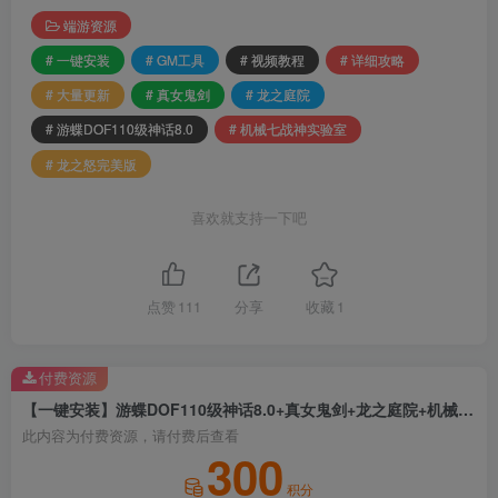
端游资源
# 一键安装
# GM工具
# 视频教程
# 详细攻略
# 大量更新
# 真女鬼剑
# 龙之庭院
# 游蝶DOF110级神话8.0
# 机械七战神实验室
# 龙之怒完美版
喜欢就支持一下吧
点赞
111
分享
收藏
1
付费资源
【一键安装】游蝶DOF110级神话8.0+真女鬼剑+龙之庭院+机械七战神实验室+龙之怒完美版+GM工具+视频教程+详细攻略+大量更新
此内容为付费资源，请付费后查看
300
积分