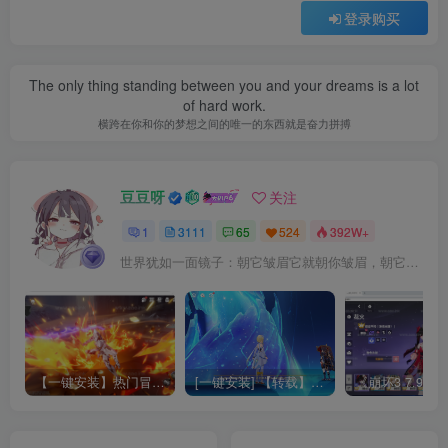
登录购买
The only thing standing between you and your dreams is a lot
of hard work.
横跨在你和你的梦想之间的唯一的东西就是奋力拼搏
豆豆呀
关注
1
3111
65
524
392W+
世界犹如一面镜子：朝它皱眉它就朝你皱眉，朝它微笑它也吵你微笑
【一键安装】热门冒险策略类游戏崩坏：星穹铁道全新2.3版本一键端+一键代理+一键启动+免虚拟机
[一键安装] 【转载】原神3.4真端服务端+源码+配套客户端+详尽说明+GM工具+源码说明文件