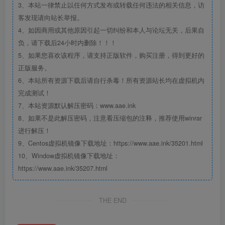
3、本站一律禁止以任何方式发布或转载任何违法的相关信息，访
客发现请向站长举报。
4、如因商用或其他原因引起一切纠纷和本人与论坛无关，后果自
负，请下载后24小时内删除！！！
5、如果您喜欢该程序，请支持正版软件，购买注册，得到更好的
正版服务。
6、本站所有资源下载后请自行杀毒！所有资源站长均在虚拟机内
完成测试！
7、本站资源默认解压密码：www.aae.ink
8、如果不是此解压密码，注意看压缩包的注释，推荐使用winrar
进行解压！
9、Centos虚拟机镜像下载地址：https://www.aae.ink/35201.html
10、Window虚拟机镜像下载地址：
https://www.aae.ink/35207.html
THE END