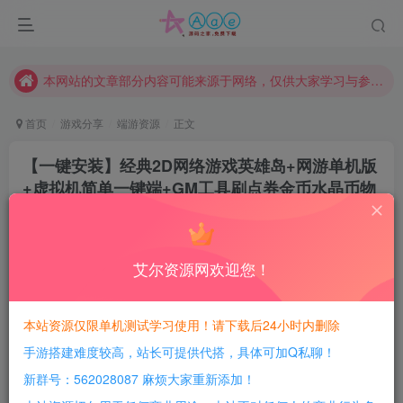
请勿相信任何评论区广告！以免上当受骗！
本网站的文章部分内容可能来源于网络，仅供大家学习与参考，如有侵权，请联系站长QQ466107887进行删除处理。
本站评论功能已从新开启！欢迎大家踊跃讨论！（用户每日活跃可得积分数量增加至600，加速获得更多免费资源！）
本站资源大多存储在云盘，如发现链接失效，请联系我们我们会第一时间更新。
首页
游戏分享
端游资源
正文
本站一律禁止以任何方式发布或转载任何违法的相关信息，访客发现请向站长举报
【一键安装】经典2D网络游戏英雄岛+网游单机版
现在赞助会员享受专属折扣，详情点击此条公告。
+虚拟机简单一键端+GM工具刷点券金币水晶币物
请勿相信任何评论区广告！以免上当受骗！
品+全语音视频教程
本网站的文章部分内容可能来源于网络，仅供大家学习与参考，如有侵权，请联系站长QQ466107887进行删除处理。
豆豆呀
关注
2年前更新
艾尔资源网欢迎您！
2
546
145
每日活跃最高可获得600积分！所有资源可以使用
本站资源仅限单机测试学习使用！请下载后24小时内删除
积分免费兑换！
手游搭建难度较高，站长可提供代搭，具体可加Q私聊！
游戏介绍：
新群号：562028087 麻烦大家重新添加！