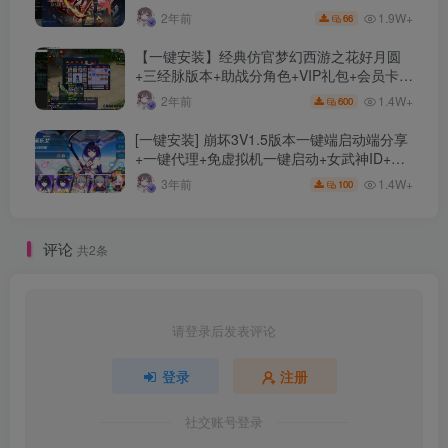
文件
1.9W+
2年前
66
【一键安装】经典仿官梦幻西游之花好月圆
+三经脉版本+助战分角色+VIP礼包+会员卡
+剧情活动+视频搭建及其他修改资料
1.4W+
2年前
600
[一键安装] 崩坏3V1.5版本一键端启动端分享
+一键代理+免虚拟机一键启动+女武神ID+详
细指令+极简一键修改
1.4W+
3年前
100
评论
共2条
请登录后发表评论
登录
注册
社交账号登录