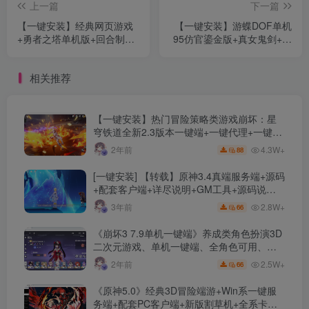
上一篇
下一篇
【一键安装】经典网页游戏
【一键安装】游蝶DOF单机
+勇者之塔单机版+回合制
95仿官鎏金版+真女鬼剑+影
+一键端+修复魔塔领取首冲
舞者忍者+大转移双城镇
+GM工具+全语音视频教程
+GM工具+视频教程+大量更
相关推荐
新+仿官复古怀旧任务
【一键安装】热门冒险策略类游戏崩坏：星
穹铁道全新2.3版本一键端+一键代理+一键启
动+免虚拟机
4.3W+
2年前
88
[一键安装] 【转载】原神3.4真端服务端+源码
+配套客户端+详尽说明+GM工具+源码说明
文件
2.8W+
3年前
66
《崩坏3 7.9单机一键端》养成类角色扮演3D
二次元游戏、单机一键端、全角色可用、无
限资源、附带保姆级安装教程
2.5W+
2年前
66
《原神5.0》经典3D冒险端游+Win系一键服
务端+配套PC客户端+新版割草机+全系卡池