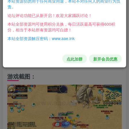
本站资源切勿用于任何商业用途，本站不对任何人的商业行为负
游戏名称：英雄岛
责。
游戏类型：2D网络游戏单机版
论坛评论功能已从新开启！欢迎大家踊跃讨论！
支持系统：WIN7/WIN8/WIN10 32/64位系统
本站全部资源均可使用积分兑换，每日活跃最高可获得600积
分，相当于本站所有资源均可白嫖！
文件大小：5.01G
本站全部资源解压密码：www.aae.ink
配置要求：双核CPU 4G以上内存需要虛拟机
配套教程：全语音视频教程
点此加群
新开会员优惠
赠送GM工具刷金币、水晶币、物品
游戏截图：