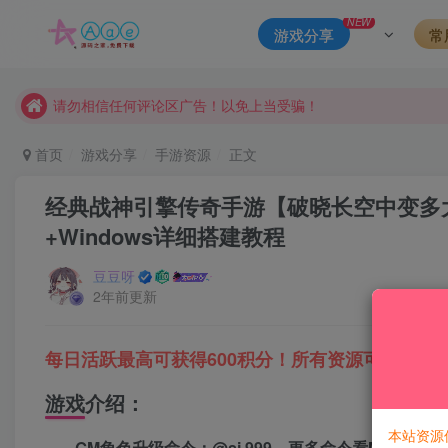
本站一律禁止以任何方式发布或转载任何违法的相关信息，访客
NEW
游戏分享
常
现在赞助会员享受专属折扣，详情点击此条公告。
请勿相信任何评论区广告！以免上当受骗！
本网站的文章部分内容可能来源于网络，仅供大家学习与参考，如有
首页
游戏分享
手游资源
正文
经典战神引擎传奇手游【破晓长空中变多大
+Windows详细搭建教程
豆豆呀
2年前更新
每日活跃最高可获得600积分！所有资源可以使用
游戏介绍：
本站资源
GM角色升级命令：@sj 999 更多命令看M2Server