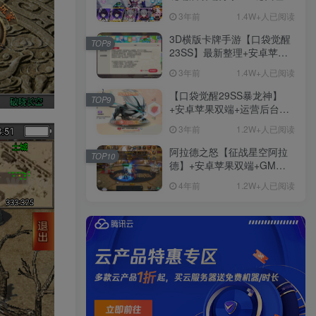
+免虚拟机一键启动+女武神
3年前
1.4W+人已阅读
ID+详细指令+极简一键修改
3D横版卡牌手游【口袋觉醒
TOP8
23SS】最新整理+安卓苹果
双端+运营后台+GM后台+详
3年前
1.4W+人已阅读
细搭建教程
【口袋觉醒29SS暴龙神】
TOP9
+安卓苹果双端+运营后台
+GM授权后台+ubuntu学习
3年前
1.2W+人已阅读
端
阿拉德之怒【征战星空阿拉
TOP10
德】+安卓苹果双端+GM授
权后台+运营后台+活动全开
4年前
1.2W+人已阅读
+详细教程