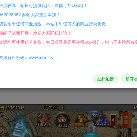
难度较高，站长可提供代搭，具体可加Q私聊！
62028087 麻烦大家重新添加！
切勿用于任何商业用途，本站不对任何人的商业行为负责。
er会有2个没有授权的提示，不用管它，点击确定就行。
功能已从新开启！欢迎大家踊跃讨论！
资源均可使用积分兑换，每日活跃最高可获得600积分，相当于本站所有
.txt
源解压密码：www.aae.ink
xt
点此加群
新开
r_win\config\serverlist.json