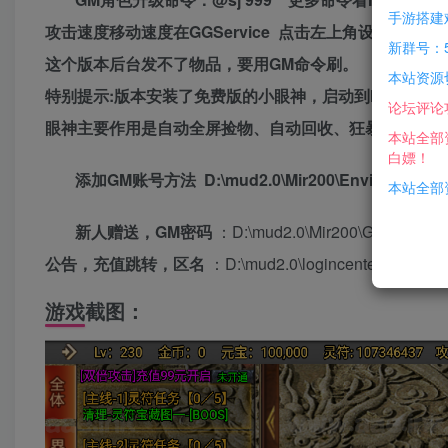
手游搭建
攻击速度移动速度在GGService 点击左上角设置
新群号：5
这个版本后台发不了物品，要用GM命令刷。
本站资源
特别提示:版本安装了免费版的小眼神，启动到M2Serv
论坛评论
眼神主要作用是自动全屏捡物、自动回收、狂暴等
本站全部
白嫖！
添加GM账号方法 D:\mud2.0\Mir200\Envir\AdminList
本站全部资
新人赠送，GM密码
：D:\mud2.0\Mir200\Gs1\!Setup.t
公告，充值跳转，区名
：D:\mud2.0\logincenter\logincente
游戏截图：