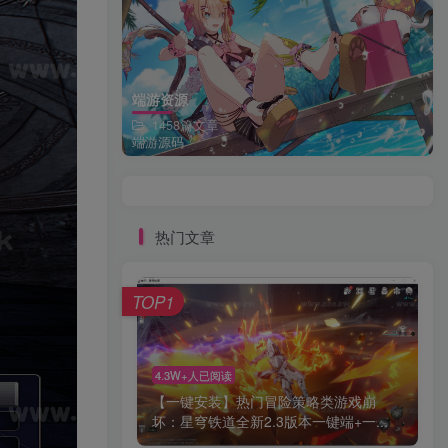
端游资源
1458篇文章
端游源码
热门文章
TOP1
4.3W+人已阅读
【一键安装】热门冒险策略类游戏崩
坏：星穹铁道全新2.3版本一键端+一...