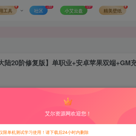
发现请向站长举报
+99
VIP
用工具
社区
小艾云盘
精美壁纸
侵权，请联系站长QQ466107887进行删除处理。
陆20阶修复版】单职业+安卓苹果双端+GM
9
8
积分免费兑换！
艾尔资源网欢迎您！
仅限单机测试学习使用！请下载后24小时内删除