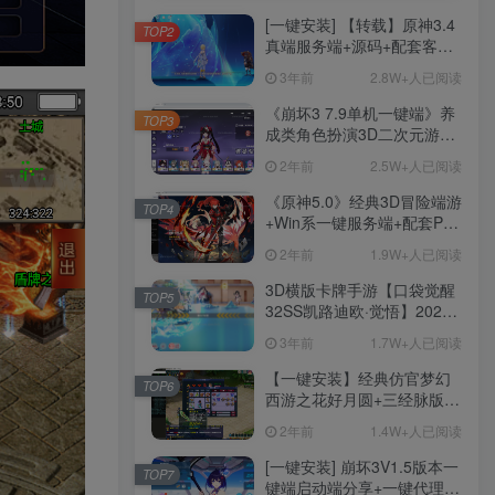
[一键安装] 【转载】原神3.4
TOP2
真端服务端+源码+配套客户
端+详尽说明+GM工具+源码
3年前
2.8W+人已阅读
说明文件
《崩坏3 7.9单机一键端》养
TOP3
成类角色扮演3D二次元游
戏、单机一键端、全角色可
2年前
2.5W+人已阅读
用、无限资源、附带保姆级
安装教程
《原神5.0》经典3D冒险端游
TOP4
+Win系一键服务端+配套PC
客户端+新版割草机+全系卡
2年前
1.9W+人已阅读
池文件
3D横版卡牌手游【口袋觉醒
TOP5
32SS凯路迪欧·觉悟】2023
整理Centos手工端服务端
3年前
1.7W+人已阅读
+支付对接+安卓苹果双端+运
营后台+GM授权后台+代理
【一键安装】经典仿官梦幻
TOP6
后台
西游之花好月圆+三经脉版本
+助战分角色+VIP礼包+会员
2年前
1.4W+人已阅读
卡+剧情活动+视频搭建及其
他修改资料
[一键安装] 崩坏3V1.5版本一
TOP7
键端启动端分享+一键代理