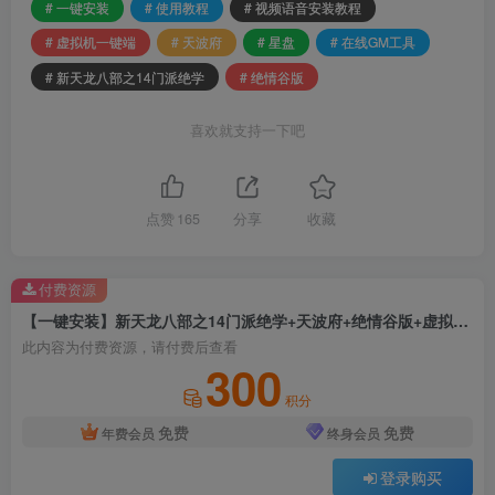
# 一键安装
# 使用教程
# 视频语音安装教程
# 虚拟机一键端
# 天波府
# 星盘
# 在线GM工具
# 新天龙八部之14门派绝学
# 绝情谷版
喜欢就支持一下吧
点赞
165
分享
收藏
付费资源
【一键安装】新天龙八部之14门派绝学+天波府+绝情谷版+虚拟机一键端+星盘+在线GM工具+使用教程+视频语音安装教程
此内容为付费资源，请付费后查看
300
积分
免费
免费
年费会员
终身会员
登录购买