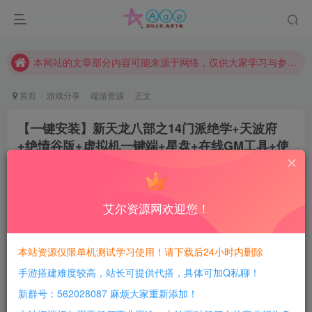
请勿相信任何评论区广告！以免上当受骗！
本网站的文章部分内容可能来源于网络，仅供大家学习与参考，如有侵权，请联系站长QQ466107887进行删除处理。
本站评论功能已从新开启！欢迎大家踊跃讨论！（用户每日活跃可得积分数量增加至600，加速获得更多免费资源！）
本站资源大多存储在云盘，如发现链接失效，请联系我们我们会第一时间更新。
首页
游戏分享
端游资源
正文
本站一律禁止以任何方式发布或转载任何违法的相关信息，访客发现请向站长举报
【一键安装】新天龙八部之14门派绝学+天波府
现在赞助会员享受专属折扣，详情点击此条公告。
+绝情谷版+虚拟机一键端+星盘+在线GM工具+使
请勿相信任何评论区广告！以免上当受骗！
用教程+视频语音安装教程
本网站的文章部分内容可能来源于网络，仅供大家学习与参考，如有侵权，请联系站长QQ466107887进行删除处理。
豆豆呀
关注
2年前更新
艾尔资源网欢迎您！
1
704
165
每日活跃最高可获得600积分！所有资源可以使用
本站资源仅限单机测试学习使用！请下载后24小时内删除
积分免费兑换！
手游搭建难度较高，站长可提供代搭，具体可加Q私聊！
游戏介绍：
新群号：562028087 麻烦大家重新添加！