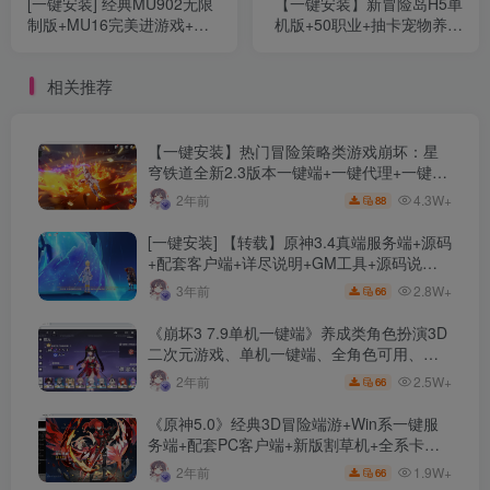
[一键安装] 经典MU902无限
【一键安装】新冒险岛H5单
制版+MU16完美进游戏+双
机版+50职业+抽卡宠物养成
游戏服务端+大翅膀+详细教
+快捷传送+完整坐骑+任务
程
副本+GM工具+使用教程+视
相关推荐
频语音安装教程
【一键安装】热门冒险策略类游戏崩坏：星
穹铁道全新2.3版本一键端+一键代理+一键启
动+免虚拟机
4.3W+
2年前
88
[一键安装] 【转载】原神3.4真端服务端+源码
+配套客户端+详尽说明+GM工具+源码说明
文件
2.8W+
3年前
66
《崩坏3 7.9单机一键端》养成类角色扮演3D
二次元游戏、单机一键端、全角色可用、无
限资源、附带保姆级安装教程
2.5W+
2年前
66
《原神5.0》经典3D冒险端游+Win系一键服
务端+配套PC客户端+新版割草机+全系卡池
文件
1.9W+
2年前
66