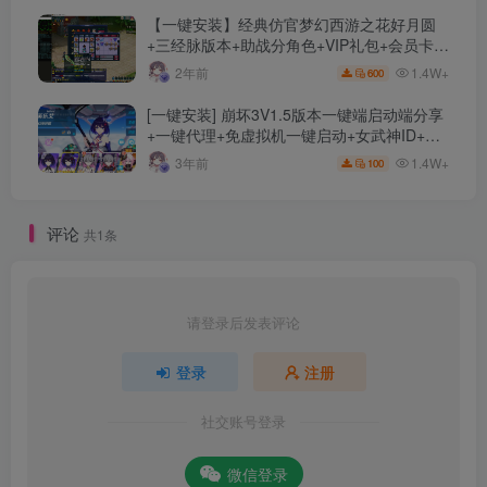
【一键安装】经典仿官梦幻西游之花好月圆
+三经脉版本+助战分角色+VIP礼包+会员卡
+剧情活动+视频搭建及其他修改资料
1.4W+
2年前
600
[一键安装] 崩坏3V1.5版本一键端启动端分享
+一键代理+免虚拟机一键启动+女武神ID+详
细指令+极简一键修改
1.4W+
3年前
100
评论
共1条
请登录后发表评论
登录
注册
社交账号登录
微信登录