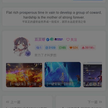
Flat rich prosperous time in vain to develop a group of coward,
hardship is the mother of strong forever.
平富足的盛世徒然养成一批懦夫，困苦永远是坚强之母
豆豆呀
关注
1
3109
65
524
391W+
努力了才叫梦想
【一键安装】热门冒险策略类游戏崩坏：星穹铁道全新2.3版本一键端+一键代理+一键启动+免虚拟机
[一键安装] 【转载】原神3.4真端服务端+源码+配套客户端+详尽说明+GM工具+源码说明文件
上一篇
下一篇