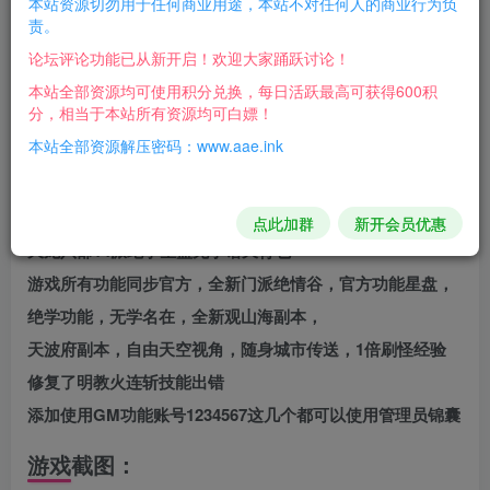
本站资源切勿用于任何商业用途，本站不对任何人的商业行为负
游戏版本：新天龙八部单机版绝学降世【精品稀有完整
责。
端】
论坛评论功能已从新开启！欢迎大家踊跃讨论！
支持系统：Win7 Win10 64位
本站全部资源均可使用积分兑换，每日活跃最高可获得600积
分，相当于本站所有资源均可白嫖！
支持网络：离线断网本地纯单机
本站全部资源解压密码：www.aae.ink
配套教程：视频语音安装教程
配套工具：GM工具+使用教程
虚拟机只需要启动数据，游戏在桌面运行。流畅不卡
点此加群
新开会员优惠
天龙八部14派绝学星盘无学谱天背包
游戏所有功能同步官方，全新门派绝情谷，官方功能星盘，
绝学功能，无学名在，全新观山海副本，
天波府副本，自由天空视角，随身城市传送，1倍刷怪经验
修复了明教火连斩技能出错
添加使用GM功能账号1234567这几个都可以使用管理员锦囊
游戏截图：