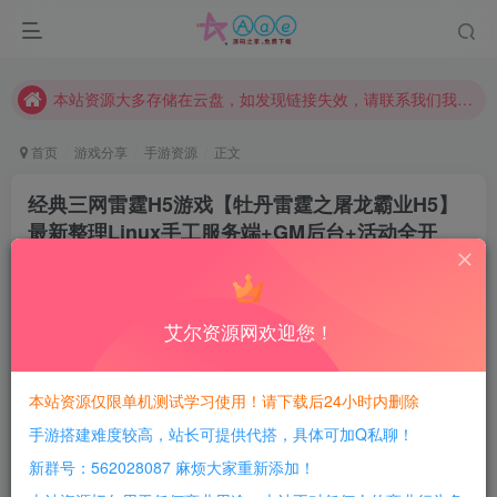
本站评论功能已从新开启！欢迎大家踊跃讨论！（用户每日活跃可得积分数量增加至600，加速获得更多免费资源！）
本站资源大多存储在云盘，如发现链接失效，请联系我们我们会第一时间更新。
本站一律禁止以任何方式发布或转载任何违法的相关信息，访客发现请向站长举报
现在赞助会员享受专属折扣，详情点击此条公告。
首页
游戏分享
手游资源
正文
请勿相信任何评论区广告！以免上当受骗！
经典三网雷霆H5游戏【牡丹雷霆之屠龙霸业H5】
本网站的文章部分内容可能来源于网络，仅供大家学习与参考，如有侵权，请联系站长QQ466107887进行删除处理。
最新整理Linux手工服务端+GM后台+活动全开
【站长亲测】
豆豆呀
关注
2年前更新
艾尔资源网欢迎您！
3
859
63
每日活跃最高可获得600积分！所有资源可以使用
本站资源仅限单机测试学习使用！请下载后24小时内删除
积分免费兑换！
手游搭建难度较高，站长可提供代搭，具体可加Q私聊！
游戏介绍：
新群号：562028087 麻烦大家重新添加！