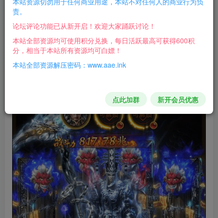
本站资源切勿用于任何商业用途，本站不对任何人的商业行为负
玩法很多，魂环、龙神觉醒、剑仙之路、魂骨、等等，
责。
也新增了很多时装，感兴趣自行研究！！！
论坛评论功能已从新开启！欢迎大家踊跃讨论！
本站全部资源均可使用积分兑换，每日活跃最高可获得600积
搭建很简单，新手都可以！
分，相当于本站所有资源均可白嫖！
本站全部资源解压密码：www.aae.ink
游戏截图：
点此加群
新开会员优惠