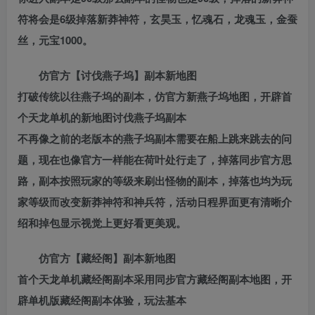
符将会是6级掉落新莽神符，玄昊玉，忆魂石，龙魂玉，金蚕
丝，元宝1000。
仿官方【讨伐燕子坞】副本新地图
打破传统以往燕子坞的副本，仿官方新燕子坞地图，开辟首
个天龙单机的新地图讨伐燕子坞副本
不再像之前的老版本的燕子坞副本需要在船上跳来跳去的问
题，现在也像官方一样能在荷叶处行走了，掉落同步官方思
路，副本按照玩家的等级来刷出怪物的副本，掉落也均为玩
家等级而改变新莽神符和神兵符，活动日程界面更有清晰介
绍和掉包显示视觉上更好看更美观。
仿官方【藏经阁】副本新地图
首个天龙单机藏经阁副本采用同步官方藏经阁副本地图，开
辟单机版藏经阁副本体验，玩法基本