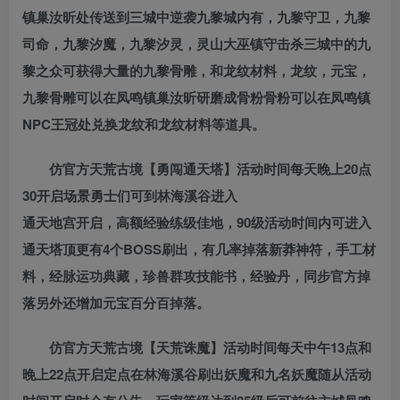
镇巢汝昕处传送到三城中逆袭九黎城内有，九黎守卫，九黎
司命，九黎汐魔，九黎汐灵，灵山大巫镇守击杀三城中的九
黎之众可获得大量的九黎骨雕，和龙纹材料，龙纹，元宝，
九黎骨雕可以在凤鸣镇巢汝昕研磨成骨粉骨粉可以在凤鸣镇
NPC王冠处兑换龙纹和龙纹材料等道具。
仿官方天荒古境【勇闯通天塔】活动时间每天晚上20点
30开启场景勇士们可到林海溪谷进入
通天地宫开启，高额经验练级佳地，90级活动时间内可进入
通天塔顶更有4个BOSS刷出，有几率掉落新莽神符，手工材
料，经脉运功典藏，珍兽群攻技能书，经验丹，同步官方掉
落另外还增加元宝百分百掉落。
仿官方天荒古境【天荒诛魔】活动时间每天中午13点和
晚上22点开启定点在林海溪谷刷出妖魔和九名妖魔随从活动