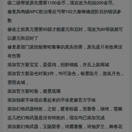
级二级帮派原先需要1100金币，现在改为初始200金币。
修复凤鸣镇NPC欧治青处丐帮102大秦锋镝进阶后的错误参
数
修改之前真元需要85级才能凝元和启封，现改为80等级就可
以凝元和启封了
修复星宿门派技能青蛇毒掌的真实伤害，原先是只有效果没
有伤害
添加官方新宝宝，蛋蛋鸡，招财锦狐，并且上架商城
添加官方新染色时装3件，均可染色，银霏染月，游岚月色，
雪照金城，
添加官方新时装，碧景琉璃
添加独家字体现在看起来的字体更像官方字体
添加幻饰武器特效，之前，暖香粉蕊，芙蓉香，绿绮，莲幽
这几把幻饰武器是没有特效的，现在均已添加完成
添加新幻饰武器，玉隐梨香，诗露蔷薇，诗袖罗兰，舞春花