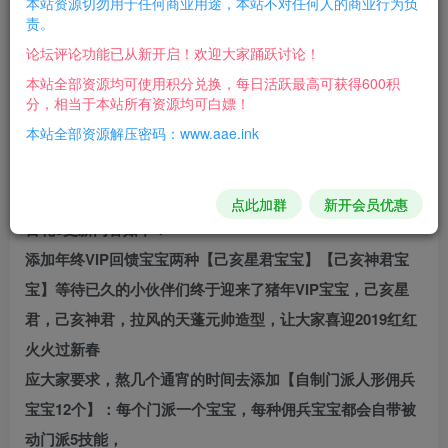
本站资源切勿用于任何商业用途，本站不对任何人的商业行为负
本游戏已经做了免机器码处理，安装完后直接可玩。
责。
支持系统：WINXP/WIN7/WIN8 win10/32/64位
论坛评论功能已从新开启！欢迎大家踊跃讨论！
文件大小：4G支持
本站全部资源均可使用积分兑换，每日活跃最高可获得600积
分，相当于本站所有资源均可白嫖！
网络：纯单机，下载安装好后不需要网就可以玩.
本站全部资源解压密码：www.aae.ink
配置要求：双核CPU 4G以上内存 然后独立显卡
配套程：配套视频安装教程
百花总体更新公告：
点此加群
新开会员优惠
百花8更新内容如下：
添加年终VIP回馈宝宝两种【己亥星君宝宝】【己亥神君宝
宝】等待已久的小伙伴们终于迎来了猪年VIP宝宝，己亥星
君，己亥神君，拉风的天蓬元帅造型，让大家喜迎2019红红
火火过新春
应大家要求，熬几个通宵的时间去添加【自制门派人形佣兵
宝宝12个】：每个门派一个宝宝，每种佣兵宝宝都会自带被
动门派5技能，