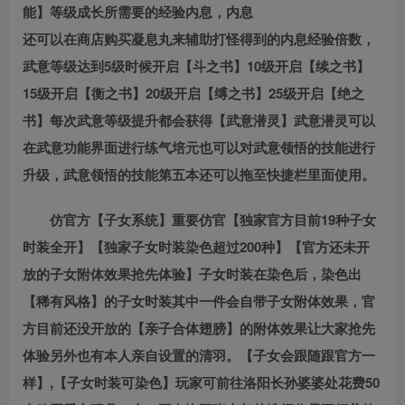
能】等级成长所需要的经验内息，内息
还可以在商店购买凝息丸来辅助打怪得到的内息经验倍数，
武意等级达到5级时候开启【斗之书】10级开启【续之书】
15级开启【衡之书】20级开启【缚之书】25级开启【绝之
书】每次武意等级提升都会获得【武意潜灵】武意潜灵可以
在武意功能界面进行练气培元也可以对武意领悟的技能进行
升级，武意领悟的技能第五本还可以拖至快捷栏里面使用。
仿官方【子女系统】重要仿官【独家官方目前19种子女
时装全开】【独家子女时装染色超过200种】【官方还未开
放的子女附体效果抢先体验】子女时装在染色后，染色出
【稀有风格】的子女时装其中一件会自带子女附体效果，官
方目前还没开放的【亲子合体翅膀】的附体效果让大家抢先
体验另外也有本人亲自设置的清羽。【子女会跟随跟官方一
样】,【子女时装可染色】玩家可前往洛阳长孙婆婆处花费50