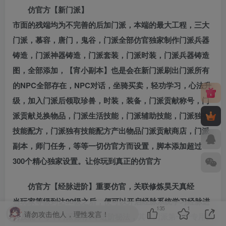
仿官方【新门派】
市面的残端均为不完善的后加门派，本端的最大工程，三大
门派，慕容，唐门，鬼谷，门派全部仿官独家制作门派兵器
铸造，门派神器铸造，门派套装，门派时装，门派兵器铸造
图，全部添加，【宵小副本】也是会在新门派刷出门派所有
的NPC全部存在，NPC对话，坐骑买卖，轻功学习，心法升
级，加入门派后领取珍兽，时装，装备，门派贡献称号，门
派贡献兑换物品，门派生活技能，门派辅助技能，门派独有
技能配方，门派独有技能配方产出物品门派贡献商店，门派
副本，师门任务，等等一切仿官方而设置，脚本添加超过
300个精心独家设置。让你玩到真正的仿官方
仿官方【经脉进阶】重要仿官，关联修炼昊天真经
当玩家等级到达90级之后，便可以开启经脉系统学习经脉进
135
1
请勿攻击他人，理性发言！
阶技能，每个门派都有9本进阶秘法，其中门派第一个专用技