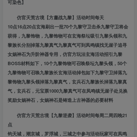
可染色】
仿官天荒古境【方鏖战九黎】活动时间每天
10点16点20点玄海刷出一批70个九黎守卫击杀九黎守卫将会
获得，九黎饰物，九黎饰物可在玄海祭坛吸引九黎头领和九
黎族长分别掉落九黎真气九黎真气可到凤鸣镇找无崖子追寻
女娲神石为升阶神器专用，仿官方玩法玄海活动招引九黎
BOSS材料如下，10个九黎饰物可召唤祭坛九黎头领，50个
九黎饰物可召唤九黎族长玄海活动掉包如下九黎守卫掉落九
黎饰物九黎头领掉落九黎真气，玄兵石九黎族长掉落九黎真
气，玄兵石，元宝票1000九黎真气可在凤鸣镇无崖子处兑换
奖励女娲神石，女娲神石是铸造上古神器的必要材料
仿官方天荒古境【九黎逆袭】活动时间每周二周四晚21
点
钧天城，潮京城，罗浮城，三城之中参与活动玩家可在凤鸣