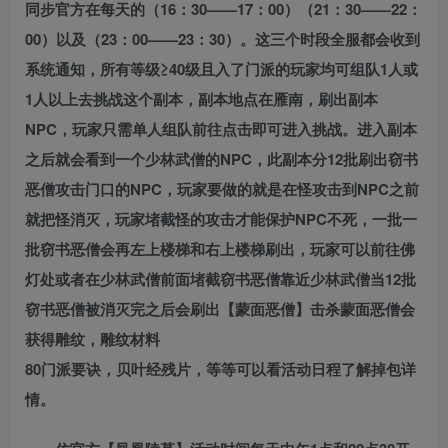
同步官方在每天的（16：30——17：00）（21：30——22：
00）以及（23：00——23：30）。这三个时段全服都会收到
系统通知，所有等级≥40级且入了门派的玩家均可组队1人或
1人以上去挑战这个副本，副本地点在雁南，刷出副本
NPC，玩家只需单人组队前往点击即可进入挑战。进入副本
之后就会看到一个少林武僧的NPC，此副本分12批刷出窃书
恶僧攻击门口的NPC，玩家要做的就是在怪攻击到NPC之前
就把怪消灭，玩家堵截怪的攻击才能保护NPC不死，一批一
批窃书恶僧会再左上楼梯和右上楼梯刷出，玩家可以前往佛
灯处或者在少林武僧前面堵截窃书恶僧靠近少林武僧当12批
窃书恶僧被消灭完之后会刷出【蒙面恶僧】击杀蒙面恶僧会
获得雕纹，雕纹材料
80门派要诀，贝叶经残片，等等可以看活动日程了解掉包详
情。