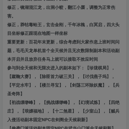
修正，镜湖混江龙，出洞小蛟，翻江小蜃，调整为正常伤
害。
修正，莽牯毒蛤王，玄击金刚，千年冰魄，白冥启，四大头
目坐标修正跟现在地图一样坐标
重要更新：百花年末更新，综合考虑到大家作息上班时间问
题，毛毛天龙单机首个全天候并且无次数限制副本和活动副
本开启并且放弃任务马上就可以接取不效应时间
参与到全天候和无限次进入的副本如下：【珍珑棋局】，
【蹴鞠大赛】，【除匪首力破三关】，【讨伐燕子坞】，
【平定水牢】，【楼兰寻宝】，【剑荡三环除妖魔】，【兵
圣奇阵】
【初战缥缈峰】，【挑战缥缈峰】，【幻境试炼】，【四绝
庄】，【琅嬛福地】，【十二煞星】，【少室山】，【贼兵
入侵活动副本固定NPC在剑阁全天候刷新】
【偷袭门派活动副本固定NPC在武当山门派全天候刷新】，