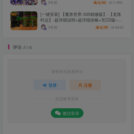
细指令+极简一键修改
1.4W+
3年前
100
[一键安装] 【魔兽世界-335精修版】-【龙珠
时运】-超详细说明+超详细攻略+无CD版–精
修版本-站长推荐+站长亲测
9443
3年前
100
评论
共1条
请登录后发表评论
登录
注册
社交账号登录
微信登录