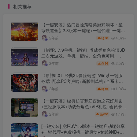
卡+剧情活动+视频搭建及其
相关推荐
他修改资料
【一键安装】热门冒险策略类游戏崩坏：星
穹铁道全新2.3版本一键端+一键代理+一键启
动+免虚拟机
4.3W+
2年前
88
《崩坏3 7.9单机一键端》养成类角色扮演3D
二次元游戏、单机一键端、全角色可用、无
限资源、附带保姆级安装教程
2.5W+
2年前
66
《原神5.0》经典3D冒险端游+Win系一键服
务端+配套PC客户端+新版割草机+全系卡池
文件
1.9W+
2年前
66
【一键安装】经典仿官梦幻西游之花好月圆
+三经脉版本+助战分角色+VIP礼包+会员卡
+剧情活动+视频搭建及其他修改资料
1.4W+
2年前
600
[一键安装] 崩坏3V1.5版本一键端启动端分享
+一键代理+免虚拟机一键启动+女武神ID+详