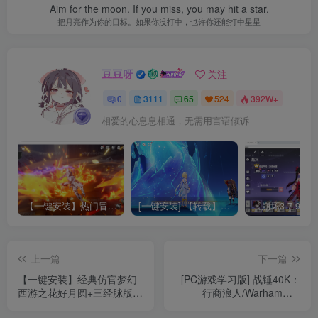
Aim for the moon. If you miss, you may hit a star.
把月亮作为你的目标。如果你没打中，也许你还能打中星星
豆豆呀
关注
0
3111
65
524
392W+
相爱的心息息相通，无需用言语倾诉
【一键安装】热门冒险策略类游戏崩坏：星穹铁道全新2.3版本一键端+一键代理+一键启动+免虚拟机
[一键安装] 【转载】原神3.4真端服务端+源码+配套客户端+详尽说明+GM工具+源码说明文件
上一篇
下一篇
【一键安装】经典仿官梦幻
[PC游戏学习版] 战锤40K：
西游之花好月圆+三经脉版本
行商浪人/Warhammer
+助战分角色+VIP礼包+会员
40,000: Rogue Trader