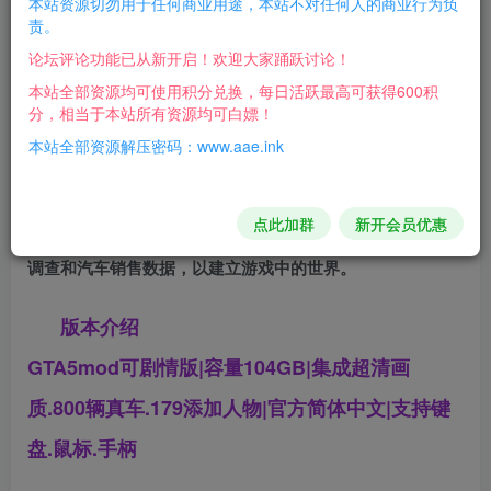
本站资源切勿用于任何商业用途，本站不对任何人的商业行为负
责。
5》），是一款由Rockstar Games制作并发行的动作冒险游
论坛评论功能已从新开启！欢迎大家踊跃讨论！
戏。
本站全部资源均可使用积分兑换，每日活跃最高可获得600积
分，相当于本站所有资源均可白嫖！
游戏采用新版雷霆引擎（RAGE引擎），画面表现力异
本站全部资源解压密码：www.aae.ink
常强悍。游戏故事发生在以美国洛杉矶、南加州及其周边地
区为原型的城市洛圣都。
点此加群
新开会员优惠
制作单位拍摄了超过25万张相关照片，并且研究了人口
调查和汽车销售数据，以建立游戏中的世界。
版本介绍
GTA5mod可剧情版|容量104GB|集成超清画
质.800辆真车.179添加人物|官方简体中文|支持键
盘.鼠标.手柄