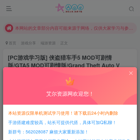
请勿相信任何评论区广告！以免上当受骗！
本网站的文章部分内容可能来源于网络，仅供大家学习与参考，如有侵权，请联系站长QQ466107887进行删除处理。
本站评论功能已从新开启！欢迎大家踊跃讨论！（用户每日活跃可得积分数量增加至600，加速获得更多免费资源！）
本站资源大多存储在云盘，如发现链接失效，请联系我们我们会第一时间更新。
首页
游戏分享
端游资源
正文
本站一律禁止以任何方式发布或转载任何违法的相关信息，访客发现请向站长举报
[PC游戏学习版] 侠盗猎车手5 MOD可剧情
现在赞助会员享受专属折扣，详情点击此条公告。
版/GTA5 MOD可剧情版/Grand Theft Auto V
请勿相信任何评论区广告！以免上当受骗！
豆豆呀
关注
本网站的文章部分内容可能来源于网络，仅供大家学习与参考，如有侵权，请联系站长QQ466107887进行删除处理。
2年前更新
1
748
144
艾尔资源网欢迎您！
每日活跃最高可获得600积分！所有资源可以使用
积分免费兑换！
本站资源仅限单机测试学习使用！请下载后24小时内删除
手游搭建难度较高，站长可提供代搭，具体可加Q私聊！
游戏介绍：
新群号：562028087 麻烦大家重新添加！
《侠盗猎车手5》简称《GTA5》（台版译作《横行霸道