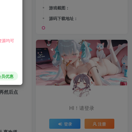
游戏截图：
源码下载地址：
资源均可
玩家的电脑都
会员优惠
下一步。
，再然后点
HI！请登录
登录
注册
人喜欢道