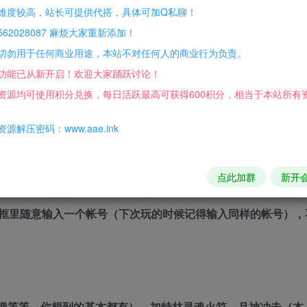
难度较高，站长可提供代搭，具体可加Q私聊！
62028087 麻烦大家重新添加！
切勿用于任何商业用途，本站不对任何人的商业行为负责。
解压之后在D盘就有了“百牛传永”这个目录。）
功能已从新开启！欢迎大家踊跃讨论！
资源均可使用积分兑换，每日活跃最高可获得600积分，相当于本站所有
看这个\游戏运行不正常的先安装这里面的运行库”目录下。很多老
源解压密码：www.aae.ink
点此加群
新开
务器”变绿后，点击它。直到左上角“停止服务器”变红后，可进行
的话框里随意输入一个帐号（下次玩的时候记得输入同样的帐号）
弹等等，你想到的基本都有），加特林灵魂火符。月神冲击（本