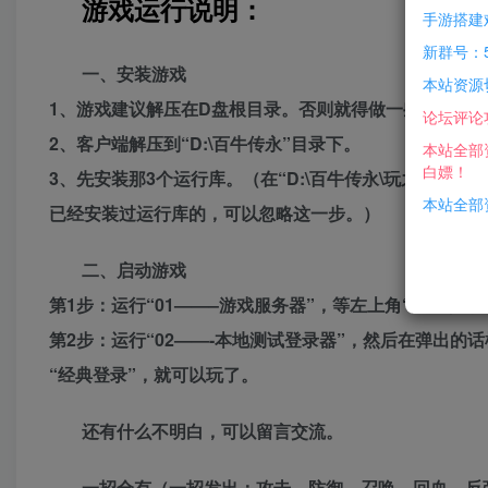
游戏运行说明：
手游搭建
新群号：5
一、安装游戏
本站资源
1、游戏建议解压在D盘根目录。否则就得做一些修改。（
论坛评论
2、客户端解压到“D:\百牛传永”目录下。
本站全部
白嫖！
3、先安装那3个运行库。（在“D:\百牛传永\玩之前先
本站全部资
已经安装过运行库的，可以忽略这一步。）
二、启动游戏
第1步：运行“01——–游戏服务器”，等左上角“开启服
第2步：运行“02——-本地测试登录器”，然后在弹出
“经典登录”，就可以玩了。
还有什么不明白，可以留言交流。
一招全有（一招发出：攻击、防御、召唤、回血、反