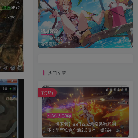
端游资源
1458篇文章
端游源码
热门文章
TOP1
4.3W+人已阅读
【一键安装】热门冒险策略类游戏崩
坏：星穹铁道全新2.3版本一键端+一...