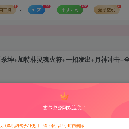
发现请向站长举报
+99
VIP
用工具
社区
小艾云盘
精美壁纸
侵权，请联系站长QQ466107887进行删除处理。
区杀坤+加特林灵魂火符+一招发出+月神冲击+
0
9
积分免费兑换！
艾尔资源网欢迎您！
仅限单机测试学习使用！请下载后24小时内删除