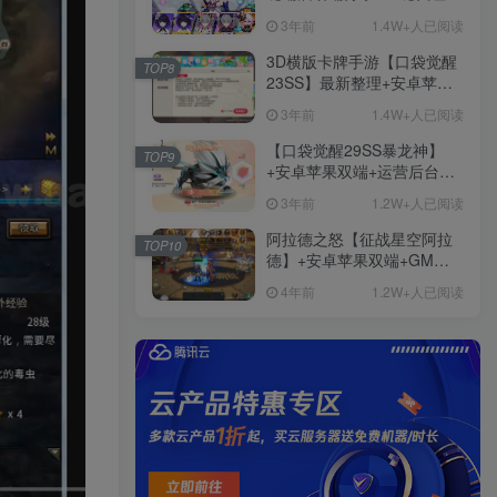
+免虚拟机一键启动+女武神
3年前
1.4W+人已阅读
ID+详细指令+极简一键修改
3D横版卡牌手游【口袋觉醒
TOP8
23SS】最新整理+安卓苹果
双端+运营后台+GM后台+详
3年前
1.4W+人已阅读
细搭建教程
【口袋觉醒29SS暴龙神】
TOP9
+安卓苹果双端+运营后台
+GM授权后台+ubuntu学习
3年前
1.2W+人已阅读
端
阿拉德之怒【征战星空阿拉
TOP10
德】+安卓苹果双端+GM授
权后台+运营后台+活动全开
4年前
1.2W+人已阅读
+详细教程