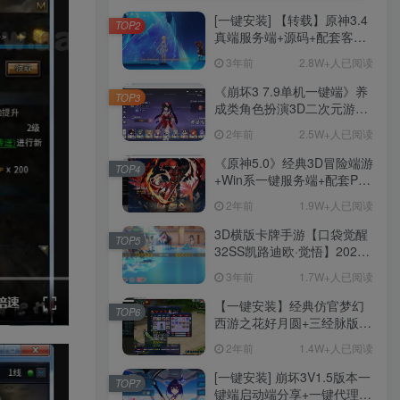
[一键安装] 【转载】原神3.4
TOP2
真端服务端+源码+配套客户
端+详尽说明+GM工具+源码
3年前
2.8W+人已阅读
说明文件
《崩坏3 7.9单机一键端》养
TOP3
成类角色扮演3D二次元游
戏、单机一键端、全角色可
2年前
2.5W+人已阅读
用、无限资源、附带保姆级
安装教程
《原神5.0》经典3D冒险端游
TOP4
+Win系一键服务端+配套PC
客户端+新版割草机+全系卡
2年前
1.9W+人已阅读
池文件
3D横版卡牌手游【口袋觉醒
TOP5
32SS凯路迪欧·觉悟】2023
整理Centos手工端服务端
3年前
1.7W+人已阅读
+支付对接+安卓苹果双端+运
营后台+GM授权后台+代理
【一键安装】经典仿官梦幻
TOP6
后台
西游之花好月圆+三经脉版本
+助战分角色+VIP礼包+会员
2年前
1.4W+人已阅读
卡+剧情活动+视频搭建及其
他修改资料
[一键安装] 崩坏3V1.5版本一
TOP7
键端启动端分享+一键代理