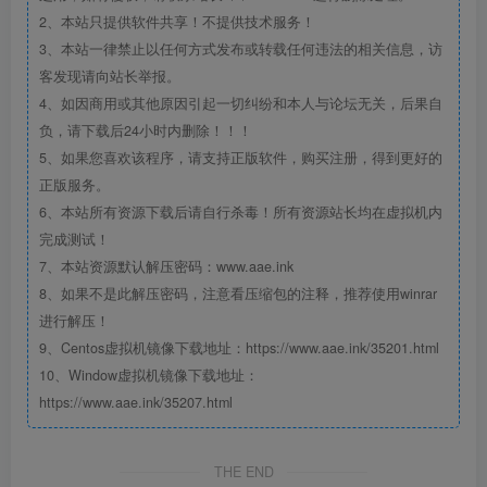
2、本站只提供软件共享！不提供技术服务！
3、本站一律禁止以任何方式发布或转载任何违法的相关信息，访
客发现请向站长举报。
4、如因商用或其他原因引起一切纠纷和本人与论坛无关，后果自
负，请下载后24小时内删除！！！
5、如果您喜欢该程序，请支持正版软件，购买注册，得到更好的
正版服务。
6、本站所有资源下载后请自行杀毒！所有资源站长均在虚拟机内
完成测试！
7、本站资源默认解压密码：www.aae.ink
8、如果不是此解压密码，注意看压缩包的注释，推荐使用winrar
进行解压！
9、Centos虚拟机镜像下载地址：https://www.aae.ink/35201.html
10、Window虚拟机镜像下载地址：
https://www.aae.ink/35207.html
THE END