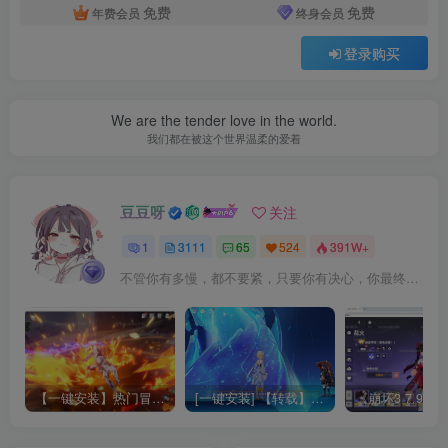
免费
免费
年费会员
终身会员
登录购买
We are the tender love in the world.
我们都在被这个世界温柔的爱着
豆豆呀
关注
1
3111
65
524
391W+
不管你有多慢，都不要紧，只要你有决心，你最终都会到达想去的地方
【一键安装】热门冒险策略类游戏崩坏：星穹铁道全新2.3版本一键端+一键代理+一键启动+免虚拟机
[一键安装] 【转载】原神3.4真端服务端+源码+配套客户端+详尽说明+GM工具+源码说明文件