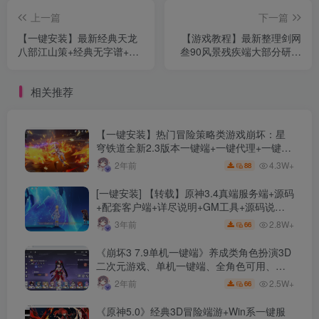
上一篇
下一篇
【一键安装】最新经典天龙
【游戏教程】最新整理剑网
八部江山策+经典无字谱+星
叁90风景残疾端大部分研究
盘+新时装+坐骑宠物+在线
教程欢迎大佬们鉴定一下
GM+单机版+使用教程+视频
相关推荐
语音安装教程
【一键安装】热门冒险策略类游戏崩坏：星
穹铁道全新2.3版本一键端+一键代理+一键启
动+免虚拟机
4.3W+
2年前
88
[一键安装] 【转载】原神3.4真端服务端+源码
+配套客户端+详尽说明+GM工具+源码说明
文件
2.8W+
3年前
66
《崩坏3 7.9单机一键端》养成类角色扮演3D
二次元游戏、单机一键端、全角色可用、无
限资源、附带保姆级安装教程
2.5W+
2年前
66
《原神5.0》经典3D冒险端游+Win系一键服