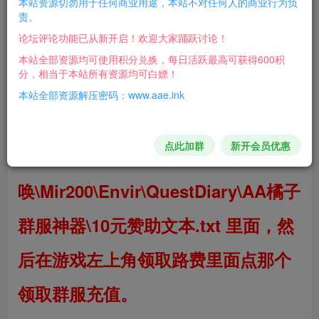
本站资源切勿用于任何商业用途，本站不对任何人的商业行为负
十六周年以上的传奇客户端都行，
责。
论坛评论功能已从新开启！欢迎大家踊跃讨论！
补丁把DAODUNAK文件夹直接放在
本站全部资源均可使用积分兑换，每日活跃最高可获得600积
分，相当于本站所有资源均可白嫖！
传奇客户端的根目录下。路径：热血
本站全部资源解压密码：www.aae.ink
传奇\
zhsxg
点此加群
新开会员优惠
充值把游戏名字加在D:\MirServer召
唤\Mir200\Envir\QuestDiary\AA橘子
群服神器\10元赞助文本.txt 里面，然
后在游戏左上角领取路费里面点那个
领取群服充值。