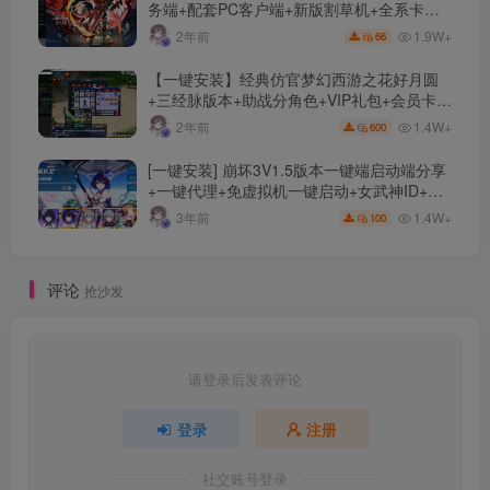
务端+配套PC客户端+新版割草机+全系卡池
文件
1.9W+
2年前
66
【一键安装】经典仿官梦幻西游之花好月圆
+三经脉版本+助战分角色+VIP礼包+会员卡
+剧情活动+视频搭建及其他修改资料
1.4W+
2年前
600
[一键安装] 崩坏3V1.5版本一键端启动端分享
+一键代理+免虚拟机一键启动+女武神ID+详
细指令+极简一键修改
1.4W+
3年前
100
评论
抢沙发
请登录后发表评论
登录
注册
社交账号登录