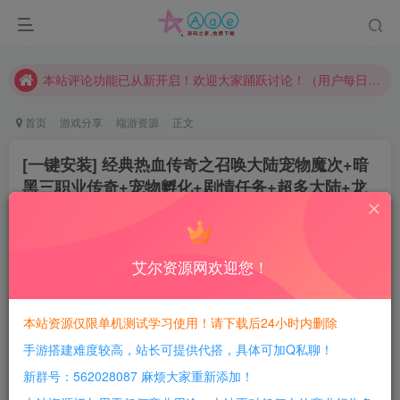
本网站的文章部分内容可能来源于网络，仅供大家学习与参考，如有侵权，请联系站长QQ466107887进行删除处理。
本站评论功能已从新开启！欢迎大家踊跃讨论！（用户每日活跃可得积分数量增加至600，加速获得更多免费资源！）
本站资源大多存储在云盘，如发现链接失效，请联系我们我们会第一时间更新。
本站一律禁止以任何方式发布或转载任何违法的相关信息，访客发现请向站长举报
首页
游戏分享
端游资源
正文
现在赞助会员享受专属折扣，详情点击此条公告。
[一键安装] 经典热血传奇之召唤大陆宠物魔次+暗
请勿相信任何评论区广告！以免上当受骗！
黑三职业传奇+宠物孵化+剧情任务+超多大陆+龙
本网站的文章部分内容可能来源于网络，仅供大家学习与参考，如有侵权，请联系站长QQ466107887进行删除处理。
魂觉醒
豆豆呀
关注
2年前更新
艾尔资源网欢迎您！
0
598
75
每日活跃最高可获得600积分！所有资源可以使用
本站资源仅限单机测试学习使用！请下载后24小时内删除
积分免费兑换！
手游搭建难度较高，站长可提供代搭，具体可加Q私聊！
游戏介绍：
新群号：562028087 麻烦大家重新添加！