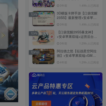
+免虚拟机一键启动+女武神
3年前
1.4W+人已阅读
ID+详细指令+极简一键修改
3D横版卡牌手游【口袋觉醒
TOP8
23SS】最新整理+安卓苹果
双端+运营后台+GM后台+详
3年前
1.4W+人已阅读
细搭建教程
【口袋觉醒29SS暴龙神】
TOP9
+安卓苹果双端+运营后台
+GM授权后台+ubuntu学习
3年前
1.2W+人已阅读
端
阿拉德之怒【征战星空阿拉
TOP10
德】+安卓苹果双端+GM授
权后台+运营后台+活动全开
4年前
1.2W+人已阅读
+详细教程