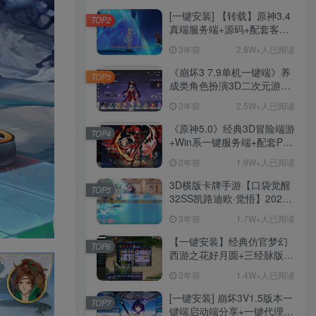
[一键安装] 【转载】原神3.4
TOP2
真端服务端+源码+配套客户
端+详尽说明+GM工具+源码
3年前
2.8W+人已阅读
说明文件
《崩坏3 7.9单机一键端》养
TOP3
成类角色扮演3D二次元游
戏、单机一键端、全角色可
2年前
2.5W+人已阅读
用、无限资源、附带保姆级
安装教程
《原神5.0》经典3D冒险端游
TOP4
+Win系一键服务端+配套PC
客户端+新版割草机+全系卡
2年前
1.9W+人已阅读
池文件
3D横版卡牌手游【口袋觉醒
TOP5
32SS凯路迪欧·觉悟】2023
整理Centos手工端服务端
3年前
1.7W+人已阅读
+支付对接+安卓苹果双端+运
营后台+GM授权后台+代理
【一键安装】经典仿官梦幻
TOP6
后台
西游之花好月圆+三经脉版本
+助战分角色+VIP礼包+会员
2年前
1.4W+人已阅读
卡+剧情活动+视频搭建及其
他修改资料
[一键安装] 崩坏3V1.5版本一
TOP7
键端启动端分享+一键代理