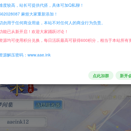
难度较高，站长可提供代搭，具体可加Q私聊！
62028087 麻烦大家重新添加！
切勿用于任何商业用途，本站不对任何人的商业行为负责。
功能已从新开启！欢迎大家踊跃讨论！
资源均可使用积分兑换，每日活跃最高可获得600积分，相当于本站所有
源解压密码：www.aae.ink
点此加群
新开