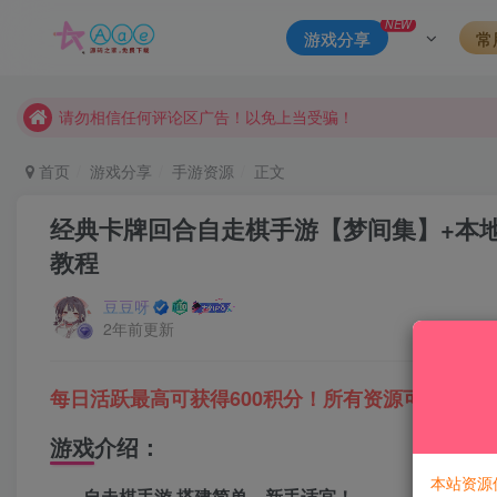
本站一律禁止以任何方式发布或转载任何违法的相关信息，访客
NEW
游戏分享
常
现在赞助会员享受专属折扣，详情点击此条公告。
请勿相信任何评论区广告！以免上当受骗！
本网站的文章部分内容可能来源于网络，仅供大家学习与参考，如有
首页
游戏分享
手游资源
正文
经典卡牌回合自走棋手游【梦间集】+本地验
教程
豆豆呀
2年前更新
每日活跃最高可获得600积分！所有资源可以使用
游戏介绍：
本站资源
自走棋手游,搭建简单，新手适宜！