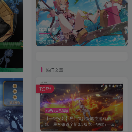
端游资源
1458篇文章
端游源码
热门文章
TOP1
4.3W+人已阅读
【一键安装】热门冒险策略类游戏崩
坏：星穹铁道全新2.3版本一键端+一...