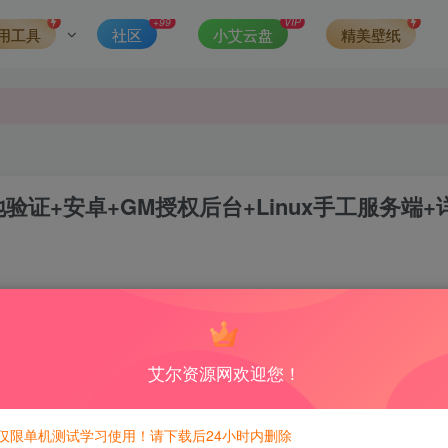
发现请向站长举报
+99
VIP
用工具
社区
小艾云盘
精美壁纸
侵权，请联系站长QQ466107887进行删除处理。
证+安卓+GM授权后台+Linux手工服务端+
0
6
积分免费兑换！
艾尔资源网欢迎您！
仅限单机测试学习使用！请下载后24小时内删除