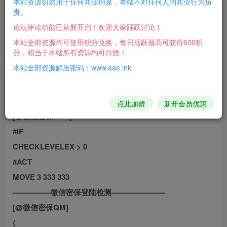
本站资源切勿用于任何商业用途，本站不对任何人的商业行为负
此端不适合小白，需要修改微信验证 我是把
责。
1. D:\MirServer\Mir200\Envir MapInfo.txt 里面的改成[新
论坛评论功能已从新开启！欢迎大家踊跃讨论！
人出生地|D515 微信密保地图] (盟重回城石|超级回城石|随
本站全部资源均可使用积分兑换，每日活跃最高可获得600积
分，相当于本站所有资源均可白嫖！
机传送石) NOTALLOWUSEMAGIC(冰咆哮|治愈术|群体治
本站全部资源解压密码：www.aae.ink
愈术|瞬息移动|野蛮冲撞|火墙|行会召唤)
2.D:\MirServer\Mir200\Envir\QuestDiary\64pay验证\微信
密保
点此加群
新开会员优惠
[@微信密保NPC]
#IF
CHECKLEVELEX > 0
#ACT
MOVE 3 333 333
—————微信密保登陆检测———————
[@微信密保QM]
{