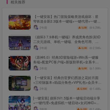
相关推荐
+视频搭建教程
装教程
【一键安装】热门冒险策略类游戏崩坏：星
穹铁道全新2.3版本一键端+一键代理+一键启
动+免虚拟机
4.3W+
2年前
88
《崩坏3 7.9单机一键端》养成类角色扮演3D
二次元游戏、单机一键端、全角色可用、无
限资源、附带保姆级安装教程
2.5W+
2年前
66
《原神5.0》经典3D冒险端游+Win系一键服
务端+配套PC客户端+新版割草机+全系卡池
文件
1.9W+
2年前
66
【一键安装】经典仿官梦幻西游之花好月圆
+三经脉版本+助战分角色+VIP礼包+会员卡
+剧情活动+视频搭建及其他修改资料
1.4W+
2年前
600
[一键安装] 崩坏3V1.5版本一键端启动端分享
+一键代理+免虚拟机一键启动+女武神ID+详
细指令+极简一键修改
1.4W+
3年前
100