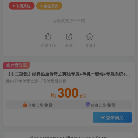
# 专属系统
# 魔魂系统
喜欢就支持一下吧
点赞
175
分享
收藏
1
付费资源
【手工架设】经典热血传奇之英雄专属+单机一键端+专属系统+华丽时装+魔魂系统+成就系统+狂暴之力+单机登陆器
此内容为付费资源，请付费后查看
300
积分
免费
免费
年费会员
终身会员
登录购买
If you don’t try, you’ll never know. So try.