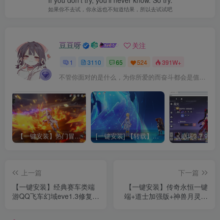
如果你不去试，你永远也不知道结果，所以去试试吧
豆豆呀
关注
1
3110
65
524
391W+
不管你面对的是什么，为你所爱的而奋斗都会是值得的
【一键安装】热门冒险策略类游戏崩坏：星穹铁道全新2.3版本一键端+一键代理+一键启动+免虚拟机
[一键安装] 【转载】原神3.4真端服务端+源码+配套客户端+详尽说明+GM工具+源码说明文件
上一篇
下一篇
【一键安装】经典赛车类端
【一键安装】传奇永恒一键
游QQ飞车幻域eve1.3修复版
端+道士加强版+神兽月灵攻
+全时装可用+全车辆时装可
击根据道术大小变化+可携带
用+GM工具+全套修改图解
22只宠物+GM工具+详细安