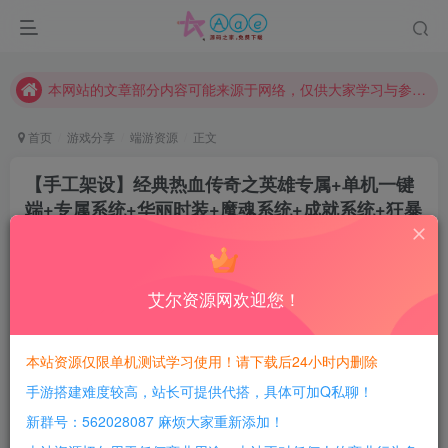
现在赞助会员享受专属折扣，详情点击此条公告。
请勿相信任何评论区广告！以免上当受骗！
本网站的文章部分内容可能来源于网络，仅供大家学习与参考，如有侵权，请联系站长QQ466107887进行删除处理。
首页
游戏分享
端游资源
正文
【手工架设】经典热血传奇之英雄专属+单机一键
端+专属系统+华丽时装+魔魂系统+成就系统+狂暴
之力+单机登陆器
豆豆呀
关注
2年前更新
艾尔资源网欢迎您！
0
573
175
每日活跃最高可获得600积分！所有资源可以使用
本站资源仅限单机测试学习使用！请下载后24小时内删除
积分免费兑换！
手游搭建难度较高，站长可提供代搭，具体可加Q私聊！
游戏介绍：
新群号：562028087 麻烦大家重新添加！