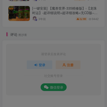
[一键安装] 【魔兽世界-335精修版】-【龙珠
时运】-超详细说明+超详细攻略+无CD版–精
修版本-站长推荐+站长亲测
9442
3年前
100
评论
抢沙发
请登录后发表评论
登录
注册
社交账号登录
微信登录