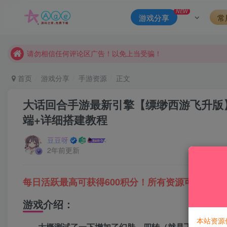
本站一律禁止以任何方式发布或转载任何违法的相关信息，访客
NEW
游戏分享
常
现在赞助会员享受专属折扣，详情点击此条公告。
请勿相信任何评论区广告！以免上当受骗！
本网站的文章部分内容可能来源于网络，仅供大家学习与参考，如有
首页
游戏分享
手游资源
正文
大话回合手游最新引擎【缥缈西游飞升版】+
端+详细搭建教程
豆豆呀
2年前更新
每日活跃最高可获得600积分！所有资源可以使用
游戏介绍：
本站资源
大概测试了一下增加了幻肤，四转（就是飞升），三