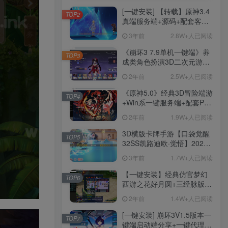
[一键安装] 【转载】原神3.4
TOP2
真端服务端+源码+配套客户
端+详尽说明+GM工具+源码
3年前
2.8W+人已阅读
说明文件
《崩坏3 7.9单机一键端》养
TOP3
成类角色扮演3D二次元游
戏、单机一键端、全角色可
2年前
2.5W+人已阅读
用、无限资源、附带保姆级
安装教程
《原神5.0》经典3D冒险端游
TOP4
+Win系一键服务端+配套PC
客户端+新版割草机+全系卡
2年前
1.9W+人已阅读
池文件
3D横版卡牌手游【口袋觉醒
TOP5
32SS凯路迪欧·觉悟】2023
整理Centos手工端服务端
3年前
1.7W+人已阅读
+支付对接+安卓苹果双端+运
营后台+GM授权后台+代理
【一键安装】经典仿官梦幻
TOP6
后台
西游之花好月圆+三经脉版本
+助战分角色+VIP礼包+会员
2年前
1.4W+人已阅读
卡+剧情活动+视频搭建及其
他修改资料
[一键安装] 崩坏3V1.5版本一
TOP7
键端启动端分享+一键代理