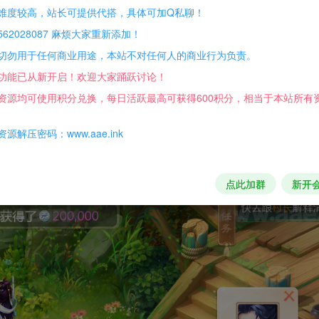
难度较高，站长可提供代搭，具体可加Q私聊！
62028087 麻烦大家重新添加！
切勿用于任何商业用途，本站不对任何人的商业行为负责。
功能已从新开启！欢迎大家踊跃讨论！
资源均可使用积分兑换，每日活跃最高可获得600积分，相当于本站所有
源解压密码：www.aae.ink
点此加群
新开