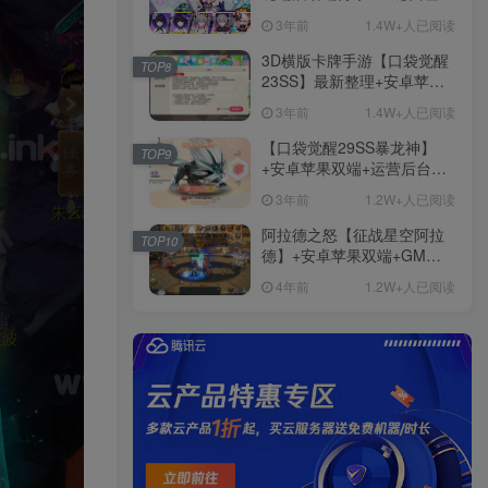
+免虚拟机一键启动+女武神
3年前
1.4W+人已阅读
ID+详细指令+极简一键修改
3D横版卡牌手游【口袋觉醒
TOP8
23SS】最新整理+安卓苹果
双端+运营后台+GM后台+详
3年前
1.4W+人已阅读
细搭建教程
【口袋觉醒29SS暴龙神】
TOP9
+安卓苹果双端+运营后台
+GM授权后台+ubuntu学习
3年前
1.2W+人已阅读
端
阿拉德之怒【征战星空阿拉
TOP10
德】+安卓苹果双端+GM授
权后台+运营后台+活动全开
4年前
1.2W+人已阅读
+详细教程