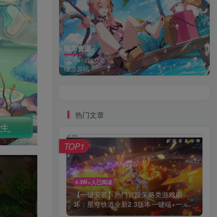
端游资源
1458篇文章
端游源码
热门文章
TOP1
4.3W+人已阅读
【一键安装】热门冒险策略类游戏崩
坏：星穹铁道全新2.3版本一键端+一...