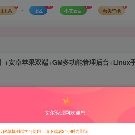
发现请向站长举报
+99
VIP
用工具
社区
小艾云盘
精美壁纸
侵权，请联系站长QQ466107887进行删除处理。
安卓苹果双端+GM多功能管理后台+Linux
0
积分免费兑换！
艾尔资源网欢迎您！
仅限单机测试学习使用！请下载后24小时内删除
个宠物