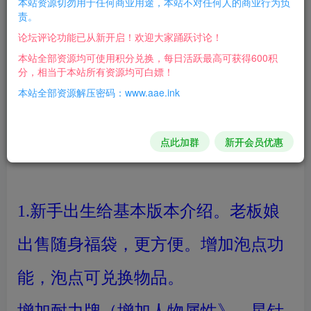
星钻千年最新版本《最新韩国拜师
本站资源切勿用于任何商业用途，本站不对任何人的商业行为负
责。
收徒功能》最新的韩国《是球比赛系
论坛评论功能已从新开启！欢迎大家踊跃讨论！
本站全部资源均可使用积分兑换，每日活跃最高可获得600积
统》每天举行一次最新韩国地图《遗
分，相当于本站所有资源均可白嫖！
本站全部资源解压密码：www.aae.ink
落谷》一共有2层《毁灭之城》一共有
6层。
点此加群
新开会员优惠
1.新手出生给基本版本介绍。老板娘
出售随身福袋，更方便。增加泡点功
能，泡点可兑换物品。