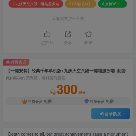
# 九妖天空八段一键端服务端
# GM修改软件
# 支持Win11
喜欢就支持一下吧
点赞
84
分享
收藏
付费资源
【一键安装】经典千年单机版+九妖天空八段一键端服务端+配套补丁+GM修改软件+支持Win11
此内容为付费资源，请付费后查看
300
积分
免费
免费
年费会员
终身会员
登录购买
Death comes to all, but great achievements raise a monument