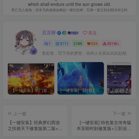
which shall endure until the sun grows old.
死亡无人能免，但非凡的成就会树起一座纪念碑，它将一直立到太阳冷却之时
豆豆呀
关注
1
3111
65
524
391W+
拿起笔，写下你的梦想，你的人生就从此刻起航
【一键安装】热门冒险策略类游戏崩坏：星穹铁道全新2.3版本一键端+一键代理+一键启动+免虚拟机
[一键安装] 【转载】原神3.4真端服务端+源码+配套客户端+详尽说明+GM工具+源码说明文件
上一篇
下一篇
【一键安装】经典梦幻西游
[一键安装] 特色复古传奇版
之扶摇天下修复版第二版+暖
本至暗时刻修复版+三职业复
风界面新BB+新副本+元神
古版本+可爱萌宠+V8引擎