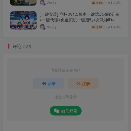
+剧情活动+视频搭建及其他修改资料
1.4W+
2年前
600
[一键安装] 崩坏3V1.5版本一键端启动端分享
+一键代理+免虚拟机一键启动+女武神ID+详
细指令+极简一键修改
1.4W+
3年前
100
评论
共2条
请登录后发表评论
登录
注册
社交账号登录
微信登录