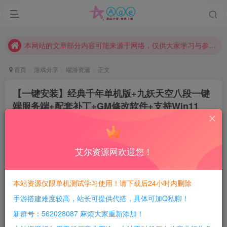
现在赞助会员享受专属折扣，详情点击此条公告。
请勿相信任何评论区广告！以免上当受骗！
本网站的文章部分内容可能来源于网络，仅供大家学习与参考，如有侵权，请联系站长QQ466107887进行删除处理。
首页
游戏分享
端游资源
正文
【一键安装】经典千年单机版+九妖天空八段一键
端服务端+配套补丁+GM修改软件+支持Win11
豆豆呀
关注
2年前更新
2
825
84
艾尔资源网欢迎您！
每日活跃最高可获得600积分！所有资源可以使用
积分免费兑换！
本站资源仅限单机测试学习使用！请下载后24小时内删除
手游搭建难度较高，站长可提供代搭，具体可加Q私聊！
游戏介绍：
新群号：562028087 麻烦大家重新添加！