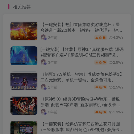
+神器+护盾+GM工具源码
+配套网站
相关推荐
+详细教程+单机登陆器
【一键安装】热门冒险策略类游戏崩坏：星
穹铁道全新2.3版本一键端+一键代理+一键启
动+免虚拟机
4.3W+
2年前
88
[一键安装] 【转载】原神3.4真端服务端+源码
+配套客户端+详尽说明+GM工具+源码说明
文件
2.8W+
3年前
66
《崩坏3 7.9单机一键端》养成类角色扮演3D
二次元游戏、单机一键端、全角色可用、无
限资源、附带保姆级安装教程
2.5W+
2年前
66
《原神5.0》经典3D冒险端游+Win系一键服
务端+配套PC客户端+新版割草机+全系卡池
文件
1.9W+
2年前
66
【一键安装】经典仿官梦幻西游之花好月圆
+三经脉版本+助战分角色+VIP礼包+会员卡