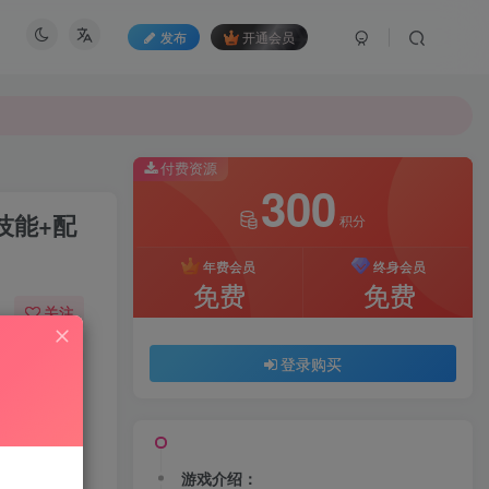
发布
开通会员
付费资源
300
技能+配
积分
年费会员
终身会员
免费
免费
关注
26
184
登录购买
游戏介绍：