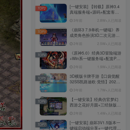
[一键安装] 【转载】原神3.4
TOP2
真端服务端+源码+配套客户
端+详尽说明+GM工具+源码
3年前
2.8W+人已阅读
说明文件
《崩坏3 7.9单机一键端》养
TOP3
成类角色扮演3D二次元游
戏、单机一键端、全角色可
2年前
2.5W+人已阅读
用、无限资源、附带保姆级
安装教程
《原神5.0》经典3D冒险端游
TOP4
+Win系一键服务端+配套PC
客户端+新版割草机+全系卡
2年前
1.9W+人已阅读
池文件
3D横版卡牌手游【口袋觉醒
TOP5
32SS凯路迪欧·觉悟】2023
整理Centos手工端服务端
3年前
1.7W+人已阅读
+支付对接+安卓苹果双端+运
营后台+GM授权后台+代理
【一键安装】经典仿官梦幻
TOP6
后台
西游之花好月圆+三经脉版本
+助战分角色+VIP礼包+会员
2年前
1.4W+人已阅读
卡+剧情活动+视频搭建及其
他修改资料
[一键安装] 崩坏3V1.5版本一
TOP7
键端启动端分享+一键代理