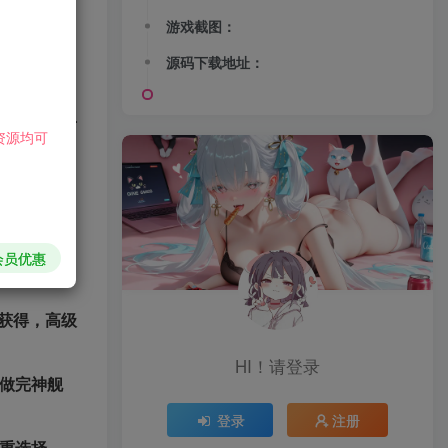
游戏截图：
队共同发
源码下载地址：
得元宝、经
等。元宝可
资源均可
。3-5-
会员优惠
可获得，高级
HI！请登录
要做完神舰
登录
注册
慎重选择。