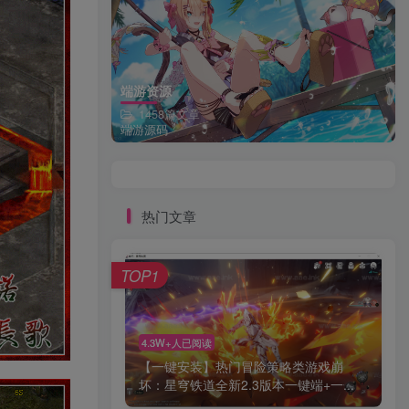
端游资源
1458篇文章
端游源码
热门文章
TOP1
4.3W+人已阅读
【一键安装】热门冒险策略类游戏崩
坏：星穹铁道全新2.3版本一键端+一...