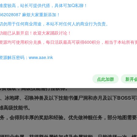
难度较高，站长可提供代搭，具体可加Q私聊！
量金币和经验，初期升级和买药的困难轻松度过。也可和假人组
62028087 麻烦大家重新添加！
神器。
切勿用于任何商业用途，本站不对任何人的商业行为负责。
可回收元宝，部分装备材料回收在高级装备合成回收NPC处可获
功能已从新开启！欢迎大家踊跃讨论！
链幸运、元素洗练、兑换战马坐骑、加天赋属性技能、参加活动
资源均可使用积分兑换，每日活跃最高可获得600积分，相当于本站所有
开启怪物攻城、召唤白虎兽、合成铭文石、参加活动等。
源解压密码：www.aae.ink
天赋点，属性点可自选属性添加，天赋点可在NPC激活天赋属性或技能
点此加群
新开
免/费领取，高级技能需打怪获得。
法、冰咆哮、召唤神兽及以下技能书僵尸洞和赤月及以下BOSS
雄高级技能书。
任务，会得到丰厚的奖励和经验。优先做神舰任务，部分地图需
魔石选择职业专属，获得额外属性加成及专属技能。只能选择一次，