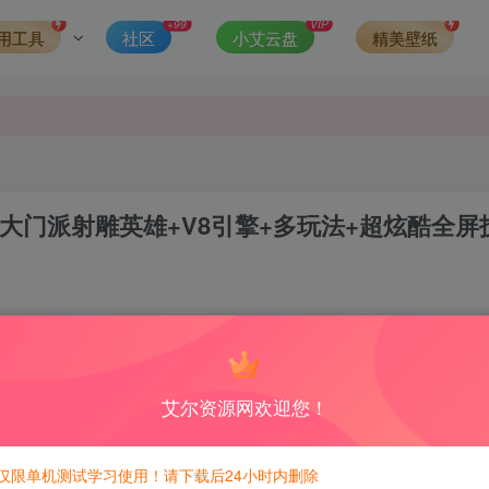
第一时间更新。
+99
VIP
用工具
社区
小艾云盘
精美壁纸
发现请向站长举报
侵权，请联系站长QQ466107887进行删除处理。
大门派射雕英雄+V8引擎+多玩法+超炫酷全屏
0
4
积分免费兑换！
艾尔资源网欢迎您！
仅限单机测试学习使用！请下载后24小时内删除