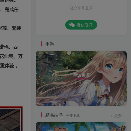
社交账号登录
备、完成任
微信登录
坐骑、套装
手游
诺玛、西
花仙境、万
1281
多重体验，
手游资源
手游源码
精品端游
免费下载
更多