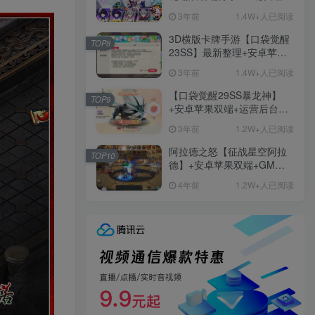
+免虚拟机一键启动+女武神
3年前
1.4W+人已阅读
ID+详细指令+极简一键修改
3D横版卡牌手游【口袋觉醒
TOP8
23SS】最新整理+安卓苹果
双端+运营后台+GM后台+详
3年前
1.4W+人已阅读
细搭建教程
【口袋觉醒29SS暴龙神】
TOP9
+安卓苹果双端+运营后台
+GM授权后台+ubuntu学习
3年前
1.2W+人已阅读
端
阿拉德之怒【征战星空阿拉
TOP10
德】+安卓苹果双端+GM授
权后台+运营后台+活动全开
4年前
1.2W+人已阅读
+详细教程