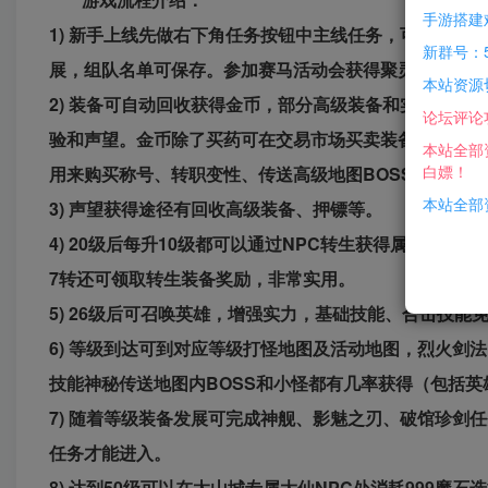
手游搭建
1) 新手上线先做右下角任务按钮中主线任务，可获得大
新群号：5
展，组队名单可保存。参加赛马活动会获得聚灵珠，升级
本站资源
2) 装备可自动回收获得金币，部分高级装备和实物材料
论坛评论
验和声望。金币除了买药可在交易市场买卖装备、升级项
本站全部
白嫖！
用来购买称号、转职变性、传送高级地图BOSS房间、
本站全部资
3) 声望获得途径有回收高级装备、押镖等。
4) 20级后每升10级都可以通过NPC转生获得属性点和
7转还可领取转生装备奖励，非常实用。
5) 26级后可召唤英雄，增强实力，基础技能、合击技能
6) 等级到达可到对应等级打怪地图及活动地图，烈火剑
技能神秘传送地图内BOSS和小怪都有几率获得（包括英
7) 随着等级装备发展可完成神舰、影魅之刃、破馆珍剑
任务才能进入。
8) 达到50级可以在太山城专属大仙NPC处消耗999