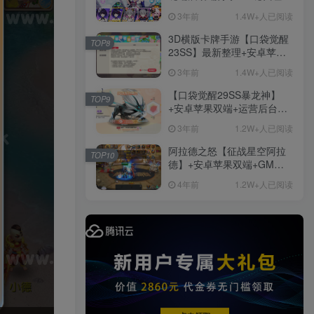
+免虚拟机一键启动+女武神
3年前
1.4W+人已阅读
ID+详细指令+极简一键修改
3D横版卡牌手游【口袋觉醒
TOP8
23SS】最新整理+安卓苹果
双端+运营后台+GM后台+详
3年前
1.4W+人已阅读
细搭建教程
【口袋觉醒29SS暴龙神】
TOP9
+安卓苹果双端+运营后台
+GM授权后台+ubuntu学习
3年前
1.2W+人已阅读
端
阿拉德之怒【征战星空阿拉
TOP10
德】+安卓苹果双端+GM授
权后台+运营后台+活动全开
4年前
1.2W+人已阅读
+详细教程