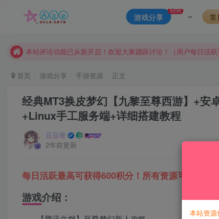
NEW
游戏分享
常
请勿相信任何评论区广告！以免上当受骗！
本网站的文章部分内容可能来源于网络，仅供大家学习与参考，如有
本站评论功能已从新开启！欢迎大家踊跃讨论！（用户每日活跃
本站资源大多存储在云盘，如发现链接失效，请联系我们我们会
首页
游戏分享
手游资源
正文
本站一律禁止以任何方式发布或转载任何违法的相关信息，访客
经典MT3换皮梦幻【九黎至尊西游】+安
现在赞助会员享受专属折扣，详情点击此条公告。
+Linux手工服务端+详细搭建教程
请勿相信任何评论区广告！以免上当受骗！
本网站的文章部分内容可能来源于网络，仅供大家学习与参考，如有
豆豆呀
2年前更新
每日活跃最高可获得600积分！所有资源可以使用
游戏介绍：
本站资源
【腾讯文档】至尊梦幻新人攻略