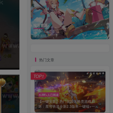
端游资源
1458篇文章
端游源码
热门文章
TOP1
4.3W+人已阅读
【一键安装】热门冒险策略类游戏崩
坏：星穹铁道全新2.3版本一键端+一...