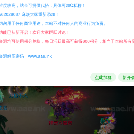
难度较高，站长可提供代搭，具体可加Q私聊！
62028087 麻烦大家重新添加！
切勿用于任何商业用途，本站不对任何人的商业行为负责。
功能已从新开启！欢迎大家踊跃讨论！
资源均可使用积分兑换，每日活跃最高可获得600积分，相当于本站所有
源解压密码：www.aae.ink
点此加群
新开