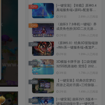
[一键安装] 【转载】原神3.4
TOP2
真端服务端+源码+配套客户
端+详尽说明+GM工具+源码
3年前
2.8W+人已阅读
说明文件
《崩坏3 7.9单机一键端》养
TOP3
成类角色扮演3D二次元游
戏、单机一键端、全角色可
2年前
2.5W+人已阅读
用、无限资源、附带保姆级
安装教程
《原神5.0》经典3D冒险端游
TOP4
+Win系一键服务端+配套PC
客户端+新版割草机+全系卡
2年前
1.9W+人已阅读
池文件
3D横版卡牌手游【口袋觉醒
TOP5
32SS凯路迪欧·觉悟】2023
整理Centos手工端服务端
3年前
1.7W+人已阅读
+支付对接+安卓苹果双端+运
营后台+GM授权后台+代理
【一键安装】经典仿官梦幻
TOP6
后台
西游之花好月圆+三经脉版本
+助战分角色+VIP礼包+会员
2年前
1.4W+人已阅读
卡+剧情活动+视频搭建及其
他修改资料
[一键安装] 崩坏3V1.5版本一
TOP7
键端启动端分享+一键代理