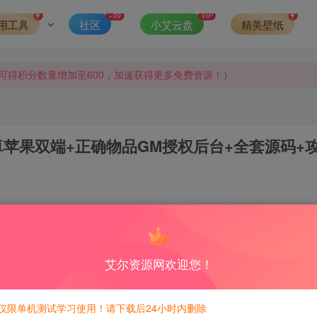
+99
VIP
用工具
社区
小艾云盘
精美壁纸
侵权，请联系站长QQ466107887进行删除处理。
可得积分数量增加至600，加速获得更多免费资源！）
第一时间更新。
发现请向站长举报
卓苹果双端+正确物品GM授权后台+全套源码+
侵权，请联系站长QQ466107887进行删除处理。
0
5
积分免费兑换！
艾尔资源网欢迎您！
仅限单机测试学习使用！请下载后24小时内删除