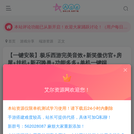
请勿相信任何评论区广告！以免上当受骗！
本网站的文章部分内容可能来源于网络，仅供大家学习与参考，如有侵权，请联系站长QQ466107887进行删除处理。
本站评论功能已从新开启！欢迎大家踊跃讨论！（用户每日活跃可得积分数量增加至600，加速获得更多免费资源！）
本站资源大多存储在云盘，如发现链接失效，请联系我们我们会第一时间更新。
首页
游戏分享
端游资源
正文
本站一律禁止以任何方式发布或转载任何违法的相关信息，访客发现请向站长举报
【一键安装】极乐西游完美音效+新笑傲仿官+房
现在赞助会员享受专属折扣，详情点击此条公告。
屋+挂机+新召唤兽+功能多多+单机一键端
请勿相信任何评论区广告！以免上当受骗！
豆豆呀
关注
本网站的文章部分内容可能来源于网络，仅供大家学习与参考，如有侵权，请联系站长QQ466107887进行删除处理。
2年前更新
0
718
158
艾尔资源网欢迎您！
每日活跃最高可获得600积分！所有资源可以使用
积分免费兑换！
本站资源仅限单机测试学习使用！请下载后24小时内删除
手游搭建难度较高，站长可提供代搭，具体可加Q私聊！
游戏介绍：
新群号：562028087 麻烦大家重新添加！
单机一键端，直接启动即可进入游戏！