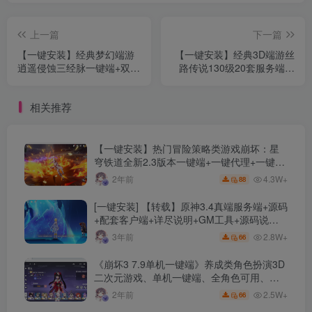
上一篇
下一篇
【一键安装】经典梦幻端游
【一键安装】经典3D端游丝
逍遥侵蚀三经脉一键端+双端
路传说130级20套服务端单
源码+精修整合+独家详细攻
机版+GM工具刷金珠物品
略+最新更新内容
+装备强化+地图全开+搭建
相关推荐
教程
【一键安装】热门冒险策略类游戏崩坏：星
穹铁道全新2.3版本一键端+一键代理+一键启
动+免虚拟机
4.3W+
2年前
88
[一键安装] 【转载】原神3.4真端服务端+源码
+配套客户端+详尽说明+GM工具+源码说明
文件
2.8W+
3年前
66
《崩坏3 7.9单机一键端》养成类角色扮演3D
二次元游戏、单机一键端、全角色可用、无
限资源、附带保姆级安装教程
2.5W+
2年前
66