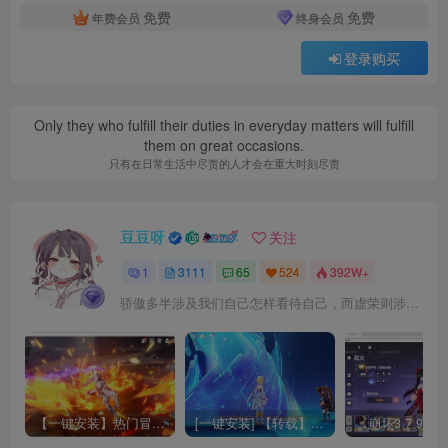
免费
免费
年费会员
终身会员
登录购买
Only they who fulfill their duties in everyday matters will fulfill
them on great occasions.
只有在日常生活中尽责的人才会在重大时刻尽责
豆豆呀
关注
1
3111
65
524
392W+
骄傲多半涉及我们自己怎样看待自己，而虚荣则涉及我们想别人怎样看我们
【一键安装】热门冒险策略类游戏崩坏：星穹铁道全新2.3版本一键端+一键代理+一键启动+免虚拟机
[一键安装] 【转载】原神3.4真端服务端+源码+配套客户端+详尽说明+GM工具+源码说明文件