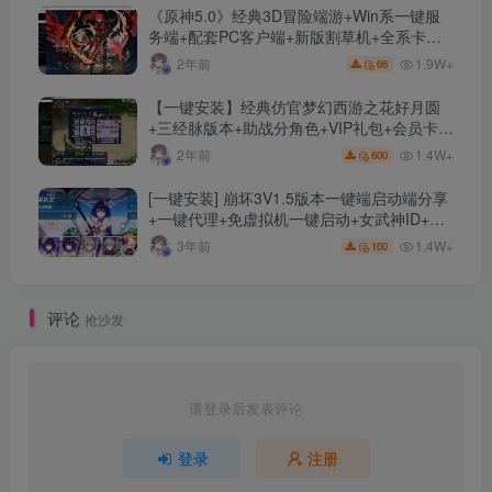
《原神5.0》经典3D冒险端游+Win系一键服
务端+配套PC客户端+新版割草机+全系卡池
文件
1.9W+
2年前
66
【一键安装】经典仿官梦幻西游之花好月圆
+三经脉版本+助战分角色+VIP礼包+会员卡
+剧情活动+视频搭建及其他修改资料
1.4W+
2年前
600
[一键安装] 崩坏3V1.5版本一键端启动端分享
+一键代理+免虚拟机一键启动+女武神ID+详
细指令+极简一键修改
1.4W+
3年前
100
评论
抢沙发
请登录后发表评论
登录
注册