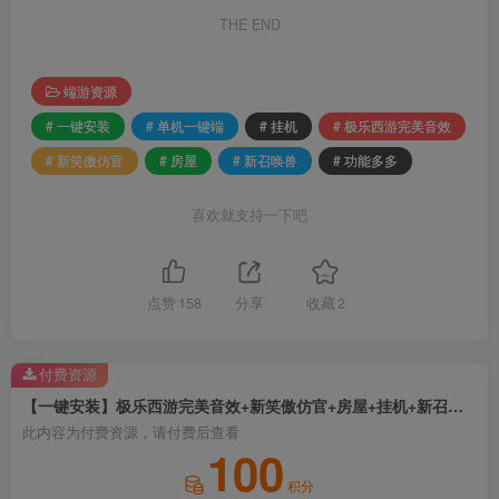
THE END
端游资源
# 一键安装
# 单机一键端
# 挂机
# 极乐西游完美音效
# 新笑傲仿官
# 房屋
# 新召唤兽
# 功能多多
喜欢就支持一下吧
点赞
158
分享
收藏
2
付费资源
【一键安装】极乐西游完美音效+新笑傲仿官+房屋+挂机+新召唤兽+功能多多+单机一键端
此内容为付费资源，请付费后查看
100
积分