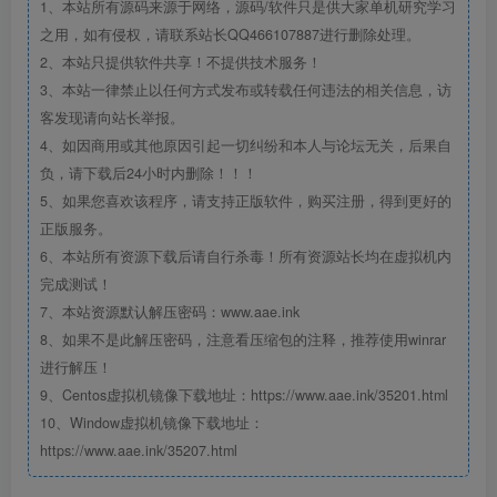
1、本站所有源码来源于网络，源码/软件只是供大家单机研究学习
之用，如有侵权，请联系站长QQ466107887进行删除处理。
2、本站只提供软件共享！不提供技术服务！
3、本站一律禁止以任何方式发布或转载任何违法的相关信息，访
客发现请向站长举报。
4、如因商用或其他原因引起一切纠纷和本人与论坛无关，后果自
负，请下载后24小时内删除！！！
5、如果您喜欢该程序，请支持正版软件，购买注册，得到更好的
正版服务。
6、本站所有资源下载后请自行杀毒！所有资源站长均在虚拟机内
完成测试！
7、本站资源默认解压密码：www.aae.ink
8、如果不是此解压密码，注意看压缩包的注释，推荐使用winrar
进行解压！
9、Centos虚拟机镜像下载地址：https://www.aae.ink/35201.html
10、Window虚拟机镜像下载地址：
https://www.aae.ink/35207.html