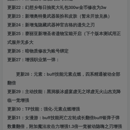
更新22：幻想乡每日抽奖大礼包300w金币修改为3w
更新23：新增奥特曼武器装扮和皮肤（暂未开放兑换）
更新24：新增鬼隐藏武器神官吉格的遗失之刃
更新25：赛丽亚新增圣者遗物宝箱开启（下个版本测试用正
式服并无多大
更新26：暗物质修改为账号绑定
更新27：增强职业第一弹：
更新28：元素：buff技能元素点燃，四系精通被动全部
翻倍
更新29：主动技能：黑洞极冰盛宴虚无之球虚无火山杰克降
临一觉增强
更新30：TP技能：强化-元素点燃增强
更新31：女漫游：buff技能死亡左轮成长翻倍buff银弹子弹
数量翻倍，附加魔法攻击力增强1.3倍一觉被动隐嗨之刃增强