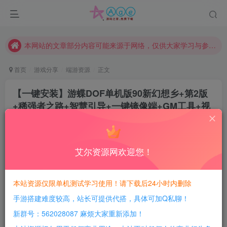
请勿相信任何评论区广告！以免上当受骗！
本网站的文章部分内容可能来源于网络，仅供大家学习与参考，如有侵权，请联系站长QQ466107887进行删除处理。
本站评论功能已从新开启！欢迎大家踊跃讨论！（用户每日活跃可得积分数量增加至600，加速获得更多免费资源！）
本站资源大多存储在云盘，如发现链接失效，请联系我们我们会第一时间更新。
首页
游戏分享
端游资源
正文
本站一律禁止以任何方式发布或转载任何违法的相关信息，访客发现请向站长举报
【一键安装】游蝶DOF单机版90新幻想乡+第2版
现在赞助会员享受专属折扣，详情点击此条公告。
+稀强者之路+智慧引导+一键镜像端+GM工具+视
请勿相信任何评论区广告！以免上当受骗！
频搭建教程
本网站的文章部分内容可能来源于网络，仅供大家学习与参考，如有侵权，请联系站长QQ466107887进行删除处理。
豆豆呀
关注
2年前更新
艾尔资源网欢迎您！
0
542
53
每日活跃最高可获得600积分！所有资源可以使用
本站资源仅限单机测试学习使用！请下载后24小时内删除
积分免费兑换！
手游搭建难度较高，站长可提供代搭，具体可加Q私聊！
游戏介绍：
新群号：562028087 麻烦大家重新添加！