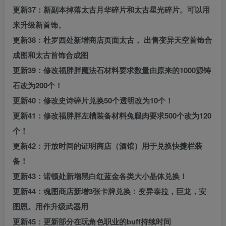
更新37：新副本掉落太古月华碎片和太古星光碎片。可以用
来升级新首饰。
更新38：杜罗西处新增商店页面太古， 出售变异天空首饰合
成图和太古首饰合成图
更新39：修改福胖胖魔法石材料要求数量由原来的1000源铸
石改为200个！
更新40：修改史诗碎片兑换50个透明改为10个！
更新41：修改福胖胖左槽装备材料兔腿肉要求500个改为120
个！
更新42：开放时间的证明商店（酒馆）用于兑换快捷栏装
备！
更新43：诺顿处新增黑白红蓝金各类大小晶体兑换！
更新44：魂图商店新增3张卡牌兑换：变异泰拉，巨龙，安
图恩。用作升级武器用
更新45：更新部分在玩角色职业的buff持续时间