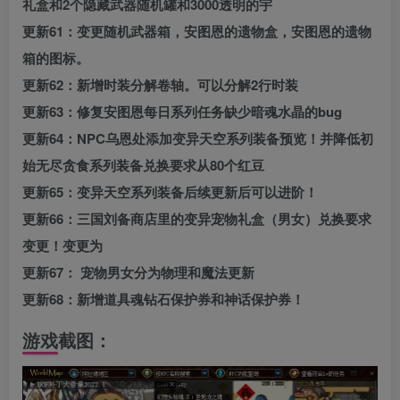
礼盒和2个隐藏武器随机罐和3000透明的宇
更新61：变更随机武器箱，安图恩的遗物盒，安图恩的遗物
箱的图标。
更新62：新增时装分解卷轴。可以分解2行时装
更新63：修复安图恩每日系列任务缺少暗魂水晶的bug
更新64：NPC乌恩处添加变异天空系列装备预览！并降低初
始无尽贪食系列装备兑换要求从80个红豆
更新65：变异天空系列装备后续更新后可以进阶！
更新66：三国刘备商店里的变异宠物礼盒（男女）兑换要求
变更！变更为
更新67： 宠物男女分为物理和魔法更新
更新68：新增道具魂钻石保护券和神话保护券！
游戏截图：