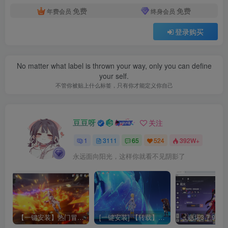
免费
免费
年费会员
终身会员
登录购买
No matter what label is thrown your way, only you can define
your self.
不管你被贴上什么标签，只有你才能定义你自己
豆豆呀
关注
1
3111
65
524
392W+
永远面向阳光，这样你就看不见阴影了
【一键安装】热门冒险策略类游戏崩坏：星穹铁道全新2.3版本一键端+一键代理+一键启动+免虚拟机
[一键安装] 【转载】原神3.4真端服务端+源码+配套客户端+详尽说明+GM工具+源码说明文件