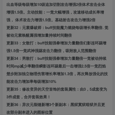
出血等级每级增加10级追加切割攻击增强2倍体术攻击全体
增强1.5倍。主动技能：一觉大幅增强，攻速移动成长率增
强， 体术攻击力增强1.5倍。基础射击攻击力增强2倍
更新32：元素爆破师：buff技能魔力燃烧每级增长率翻倍. 觉
被动元素唤醒属强增加量持续时间翻倍
更新33：女散打：buff技能强拳增加力量翻倍幻影连环踢增
强1.5倍一觉武神强踢攻击力翻倍，吸附敌人范围翻倍
更新34：男散打：buff技能强拳增加力量翻倍一觉被动持续
时间mp减少率翻倍瞬影连环踢最后一击增强2.5倍一觉烈焰
楚步附加独立物理伤害增长率增加1.3倍，再次释放强化的技
能攻击力增加率每级增加10%
更新35：修改变异的天空首饰的套装属性：由3，5成套变为
3件成套，合并套装效果！
更新36：异次元裂缝新增3个新副本：黑狱寞狱暗狱并且更
改部分副本进入的图标位置