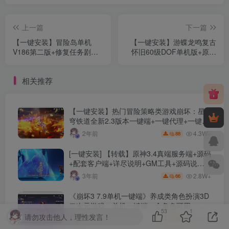
上一篇
下一篇
【一键安装】冒险岛单机
【一键安装】游蝶龙鸣复古
V186第二版+修复任务剧情
怀旧60级DOF单机版+原汁
副本BOSS+稀有完整一键服
原味+保留60级复古升级难
务端+服务端集成GM工具
度+90扩展+GM工具+视频安
相关推荐
装教程
【一键安装】热门冒险策略类游戏崩坏：星
穹铁道全新2.3版本一键端+一键代理+一键启
动+免虚拟机
4.3W+
2年前
88
[一键安装] 【转载】原神3.4真端服务端+源码
+配套客户端+详尽说明+GM工具+源码说明
文件
2.8W+
3年前
66
《崩坏3 7.9单机一键端》养成类角色扮演3D
二次元游戏、单机一键端、全角色可用、无
53
1
限资源、附带保姆级安装教程
请勿攻击他人，理性发言！
2.5W+
2年前
66