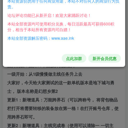
本站资源切勿用于任何商业用途，本站不对任何人的商业行为负
游戏版本：游蝶DOF90新幻想乡单机版第2版【精品稀
责。
有完整端】
论坛评论功能已从新开启！欢迎大家踊跃讨论！
支持系统：Win7Win1064位占用空间：压缩包【14G】解压
本站全部资源均可使用积分兑换，每日活跃最高可获得600积
分，相当于本站所有资源均可白嫖！
后【21G】
本站全部资源解压密码：www.aae.ink
支持网络：离线断网本地纯单机 【电脑配置越高越流畅】
虚拟机只需要启动数据，游戏在桌面运行。流畅不卡
可选路线：
点此加群
新开会员优惠
直升满级：直升90，直接开荒新副本
一级开始：从1级慢慢做主线任务升上去
大家好，今天给大家测试的这一款单机版本是地下城与勇
士， 版本名称是幻想乡第2
更新1：新增道具：万能跨界石（可以跨称号， 将背包物品
栏打开将需要转移的装备放在第一格！在打开账号仓库，使
用跨界石即可。
更新2：新增道具：主线完成卷（使用可以清除一 一切主