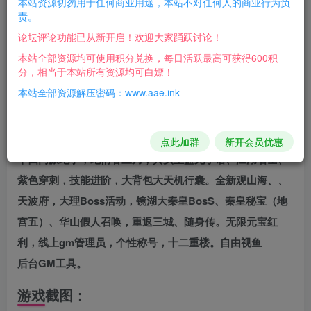
本站资源切勿用于任何商业用途，本站不对任何人的商业行为负
游戏版本：天龙八部绝学降世单机版【精品稀有完整
责。
端】
论坛评论功能已从新开启！欢迎大家踊跃讨论！
支持系统：Win7 Win10 Win11 64位
本站全部资源均可使用积分兑换，每日活跃最高可获得600积
分，相当于本站所有资源均可白嫖！
支持网络：离线断网本地纯单机
本站全部资源解压密码：www.aae.ink
配套教程：视频语音安装教程
配套工具：GM工具+使用教程
虚拟机只需要启动数据，游戏在桌面运行。流畅不卡
点此加群
新开会员优惠
十四门派绝学，绝情谷三刀，真实星盘无字谱、江湖名士、
紫色穿刺，技能进阶，大背包大天机行囊。全新观山海、、
天波府，大理Boss活动，镜湖大秦皇BosS、秦皇秘宝（地
宫五）、华山假人召唤，重返三城、随身传。无限元宝红
利，线上gm管理员，个性称号，十二重楼。自由视鱼
后台GM工具。
游戏截图：