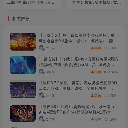
二版单机版+原汁原味+新职
官焰金版第3版单机版+女圣
业幻影骑士+5代翅膀+GM工
职者4职业+合金战士+晴空
具+使用教程+视频语音安装
之岚+GM工具+使用教程+视
相关推荐
教程+完美的内挂
频安装教程
【一键安装】热门冒险策略类游戏崩坏：星
穹铁道全新2.3版本一键端+一键代理+一键启
动+免虚拟机
4.3W+
2年前
88
[一键安装] 【转载】原神3.4真端服务端+源码
+配套客户端+详尽说明+GM工具+源码说明
文件
2.8W+
3年前
66
《崩坏3 7.9单机一键端》养成类角色扮演3D
二次元游戏、单机一键端、全角色可用、无
限资源、附带保姆级安装教程
2.5W+
2年前
66
《原神5.0》经典3D冒险端游+Win系一键服
务端+配套PC客户端+新版割草机+全系卡池
文件
1.9W+
2年前
66