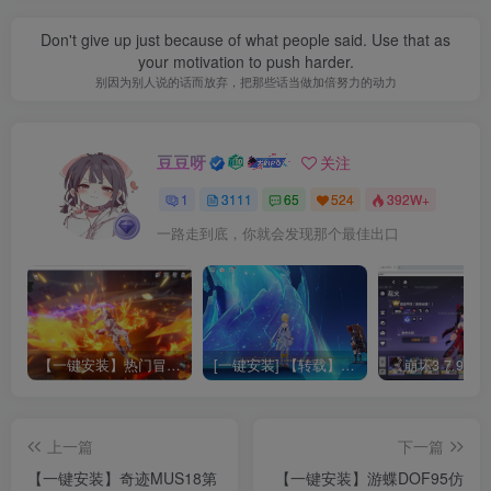
Don't give up just because of what people said. Use that as
your motivation to push harder.
别因为别人说的话而放弃，把那些话当做加倍努力的动力
豆豆呀
关注
1
3111
65
524
392W+
一路走到底，你就会发现那个最佳出口
【一键安装】热门冒险策略类游戏崩坏：星穹铁道全新2.3版本一键端+一键代理+一键启动+免虚拟机
[一键安装] 【转载】原神3.4真端服务端+源码+配套客户端+详尽说明+GM工具+源码说明文件
上一篇
下一篇
【一键安装】奇迹MUS18第
【一键安装】游蝶DOF95仿