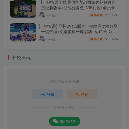
【一键安装】经典仿官梦幻西游之花好月圆
+三经脉版本+助战分角色+VIP礼包+会员卡
+剧情活动+视频搭建及其他修改资料
1.4W+
2年前
600
[一键安装] 崩坏3V1.5版本一键端启动端分享
+一键代理+免虚拟机一键启动+女武神ID+详
细指令+极简一键修改
1.4W+
3年前
100
评论
共1条
请登录后发表评论
登录
注册
社交账号登录
微信登录