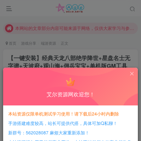
请勿相信任何评论区广告！以免上当受骗！
本网站的文章部分内容可能来源于网络，仅供大家学习与参考，如有侵权，请联系站长QQ466107887进行删除处理。
本站评论功能已从新开启！欢迎大家踊跃讨论！（用户每日活跃可得积分数量增加至600，加速获得更多免费资源！）
本站资源大多存储在云盘，如发现链接失效，请联系我们我们会第一时间更新。
首页
游戏分享
端游资源
正文
本站一律禁止以任何方式发布或转载任何违法的相关信息，访客发现请向站长举报
【一键安装】经典天龙八部绝学降世+星盘名士无
现在赞助会员享受专属折扣，详情点击此条公告。
字谱+天波府+观山海+佣兵宝宝+单机版GM工具
请勿相信任何评论区广告！以免上当受骗！
+使用教程+视频语音安装教程
本网站的文章部分内容可能来源于网络，仅供大家学习与参考，如有侵权，请联系站长QQ466107887进行删除处理。
豆豆呀
关注
2年前更新
艾尔资源网欢迎您！
1
612
150
每日活跃最高可获得600积分！所有资源可以使用
本站资源仅限单机测试学习使用！请下载后24小时内删除
积分免费兑换！
手游搭建难度较高，站长可提供代搭，具体可加Q私聊！
游戏介绍：
新群号：562028087 麻烦大家重新添加！