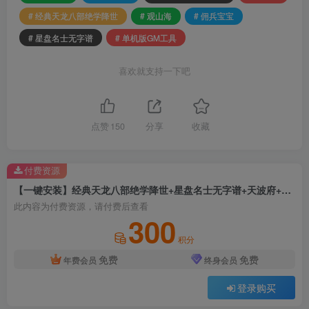
# 经典天龙八部绝学降世
# 观山海
# 佣兵宝宝
# 星盘名士无字谱
# 单机版GM工具
喜欢就支持一下吧
点赞
150
分享
收藏
付费资源
【一键安装】经典天龙八部绝学降世+星盘名士无字谱+天波府+观山海+佣兵宝宝+单机版GM工具+使用教程+视频语音安装教程
此内容为付费资源，请付费后查看
300
积分
免费
免费
年费会员
终身会员
登录购买