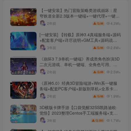
【一键安装】热门冒险策略类游戏崩坏：星
穹铁道全新2.3版本一键端+一键代理+一键启
动+免虚拟机
4.3W+
2年前
88
[一键安装] 【转载】原神3.4真端服务端+源码
+配套客户端+详尽说明+GM工具+源码说明
文件
2.8W+
3年前
66
《崩坏3 7.9单机一键端》养成类角色扮演3D
二次元游戏、单机一键端、全角色可用、无
限资源、附带保姆级安装教程
2.5W+
2年前
66
《原神5.0》经典3D冒险端游+Win系一键服
务端+配套PC客户端+新版割草机+全系卡池
文件
1.9W+
2年前
66
3D横版卡牌手游【口袋觉醒32SS凯路迪欧·
觉悟】2023整理Centos手工端服务端+支付
对接+安卓苹果双端+运营后台+GM授权后台
1.7W+
3年前
300
+代理后台