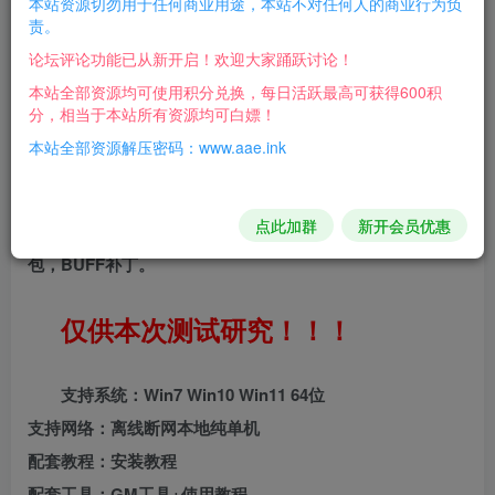
本站资源切勿用于任何商业用途，本站不对任何人的商业行为负
测试系统：WIN2022
责。
论坛评论功能已从新开启！欢迎大家踊跃讨论！
测试配置：4H8G
本站全部资源均可使用积分兑换，每日活跃最高可获得600积
分，相当于本站所有资源均可白嫖！
测试汇总：包里面有GM命令以及全物品ID，后台是可
本站全部资源解压密码：www.aae.ink
以正常使用的，修复系列BUG，升级相关程序，单人副本，
支持WIN10，优化服务端，极大降低资源占用，CPU2核+内
点此加群
新开会员优惠
存6G即可正常运行，整合了几个使用补丁，单人副本，背
包，BUFF补丁。
仅供本次测试研究！！！
支持系统：Win7 Win10 Win11 64位
支持网络：离线断网本地纯单机
配套教程：安装教程
配套工具：GM工具+使用教程