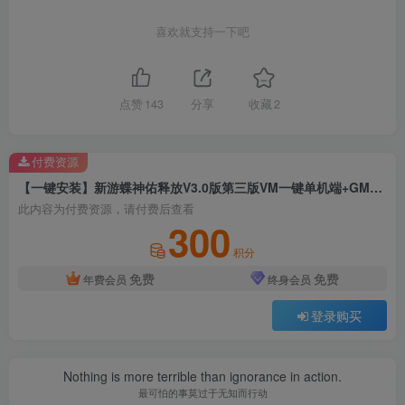
喜欢就支持一下吧
点赞
143
分享
收藏
2
付费资源
【一键安装】新游蝶神佑释放V3.0版第三版VM一键单机端+GM命令+全物品ID+GM后台+PC客户端+详细教程
此内容为付费资源，请付费后查看
300
积分
免费
免费
年费会员
终身会员
登录购买
Nothing is more terrible than ignorance in action.
最可怕的事莫过于无知而行动