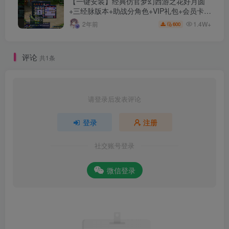
【一键安装】经典仿官梦幻西游之花好月圆
+三经脉版本+助战分角色+VIP礼包+会员卡
+剧情活动+视频搭建及其他修改资料
1.4W+
2年前
600
评论
共1条
请登录后发表评论
登录
注册
社交账号登录
微信登录