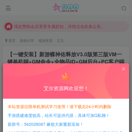
本站一律禁止以任何方式发布或转载任何违法的相关信息，访客发现请向站长举报
现在赞助会员享受专属折扣，详情点击此条公告。
请勿相信任何评论区广告！以免上当受骗！
本网站的文章部分内容可能来源于网络，仅供大家学习与参考，如有侵权，请联系站长QQ466107887进行删除处理。
首页
游戏分享
端游资源
正文
【一键安装】新游蝶神佑释放V3.0版第三版VM一
键单机端+GM命令+全物品ID+GM后台+PC客户端
+详细教程
豆豆呀
关注
2年前更新
艾尔资源网欢迎您！
1
884
143
每日活跃最高可获得600积分！所有资源可以使用
本站资源仅限单机测试学习使用！请下载后24小时内删除
积分免费兑换！
手游搭建难度较高，站长可提供代搭，具体可加Q私聊！
游戏介绍：
新群号：562028087 麻烦大家重新添加！