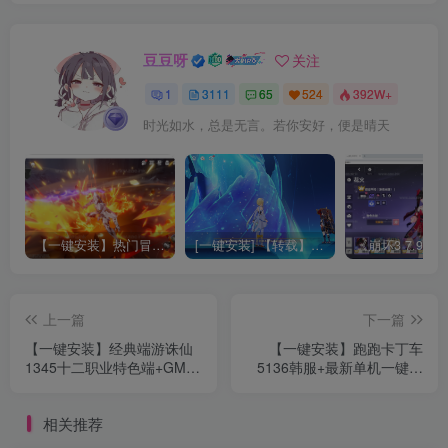
豆豆呀
关注
1
3111
65
524
392W+
时光如水，总是无言。若你安好，便是晴天
【一键安装】热门冒险策略类游戏崩坏：星穹铁道全新2.3版本一键端+一键代理+一键启动+免虚拟机
[一键安装] 【转载】原神3.4真端服务端+源码+配套客户端+详尽说明+GM工具+源码说明文件
上一篇
下一篇
【一键安装】经典端游诛仙
【一键安装】跑跑卡丁车
1345十二职业特色端+GM工
5136韩服+最新单机一键端
具+支持最新端+游戏多开
+全新UI界面+1920分辨率
+36种玩法
+背包自带多车+图文教程
相关推荐