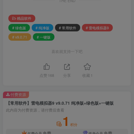
THE END
精品软件
# 绿色版
# 纯净版
# 常用软件
# 雷电模拟器9
# v9.0.71
# 一键版
喜欢就支持一下吧
点赞
168
分享
收藏
1
付费资源
【常用软件】雷电模拟器9 v9.0.71 纯净版+绿色版+一键版
此内容为付费资源，请付费后查看
1
积分
免费
免费
年费会员
终身会员