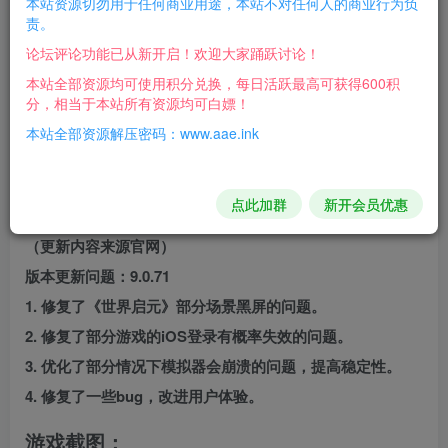
本站资源切勿用于任何商业用途，本站不对任何人的商业行为负
责。
余均为官网原版。
论坛评论功能已从新开启！欢迎大家踊跃讨论！
雷电模拟器9 v9.0.71 纯净版，仅为个人测试用，
本站全部资源均可使用积分兑换，每日活跃最高可获得600积
分，相当于本站所有资源均可白嫖！
请下载后24小时内删除！请勿用于商业及其他非法
本站全部资源解压密码：www.aae.ink
行为！
不同意不要下载，下载即默然同意此条款！！！
点此加群
新开会员优惠
（更新内容来源官网）
版本更新问题：9.0.71
1. 修复了《世界启元》部分场景黑屏的问题。
2. 修复了部分游戏的iOS登录有概率失效的问题。
3. 优化了部分情况下模拟器会崩溃的问题，提高稳定性。
4. 修复了一些bug，改进用户体验。
游戏截图：