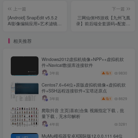
上一篇
下一篇
[Android] SnapEdit v5.5.2
三网仙侠H5游戏【九州飞凰
AI影像编辑应用+艺术滤镜和
录】前后端全套源码+配套表
动漫效果+天空替换+影像增
格+GM后台+详细教程
强
相关推荐
Windows2012虚拟机镜像+NPP++虚拟机软
件+Navicat数据库连接软件
9830
3年前
1
Centos7.6+64位+原版虚拟机镜像+虚拟机软
件+SSH远程连接软件+宝塔还原点
8629
3年前
1
爬取抖音 主页|喜欢|合集 视频指定下载，批
量下载，无水印解析
4年前
3281
MuMu模拟器安卓X国际版12.0.0.111 64位