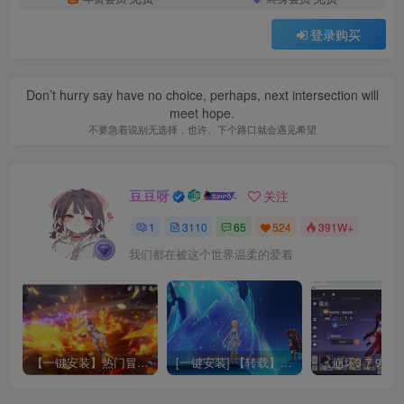
登录购买
Don’t hurry say have no choice, perhaps, next intersection will
meet hope.
不要急着说别无选择，也许、下个路口就会遇见希望
豆豆呀
关注
1
3110
65
524
391W+
我们都在被这个世界温柔的爱着
【一键安装】热门冒险策略类游戏崩坏：星穹铁道全新2.3版本一键端+一键代理+一键启动+免虚拟机
[一键安装] 【转载】原神3.4真端服务端+源码+配套客户端+详尽说明+GM工具+源码说明文件