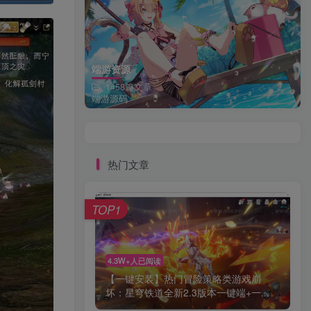
端游资源
1458篇文章
端游源码
热门文章
TOP1
4.3W+人已阅读
【一键安装】热门冒险策略类游戏崩
坏：星穹铁道全新2.3版本一键端+一...