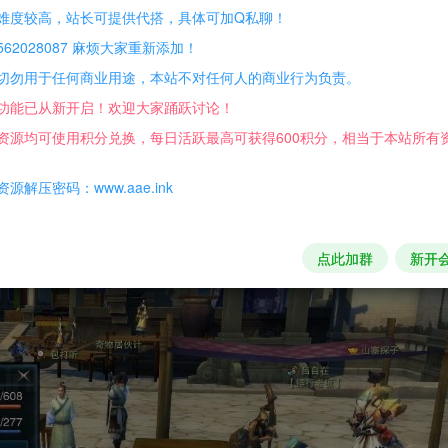
难度较高，站长可提供代搭，具体可加Q私聊！
62028087 麻烦大家重新添加！
切勿用于任何商业用途，本站不对任何人的商业行为负责。
功能已从新开启！欢迎大家踊跃讨论！
资源均可使用积分兑换，每日活跃最高可获得600积分，相当于本站所有
源解压密码：www.aae.ink
点此加群
新开