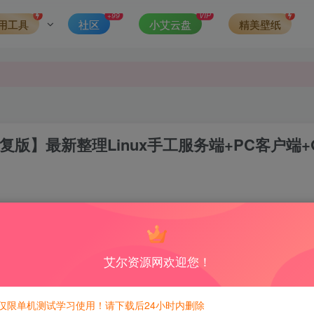
发现请向站长举报
+99
VIP
用工具
社区
小艾云盘
精美壁纸
侵权，请联系站长QQ466107887进行删除处理。
复版】最新整理Linux手工服务端+PC客户端+
0
积分免费兑换！
艾尔资源网欢迎您！
仅限单机测试学习使用！请下载后24小时内删除