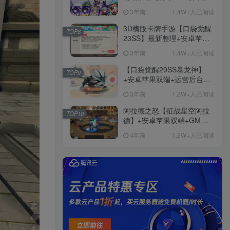
+免虚拟机一键启动+女武神
3年前
1.4W+人已阅读
ID+详细指令+极简一键修改
3D横版卡牌手游【口袋觉醒
TOP8
23SS】最新整理+安卓苹果
双端+运营后台+GM后台+详
3年前
1.4W+人已阅读
细搭建教程
【口袋觉醒29SS暴龙神】
TOP9
+安卓苹果双端+运营后台
+GM授权后台+ubuntu学习
3年前
1.2W+人已阅读
端
阿拉德之怒【征战星空阿拉
TOP10
德】+安卓苹果双端+GM授
权后台+运营后台+活动全开
4年前
1.2W+人已阅读
+详细教程