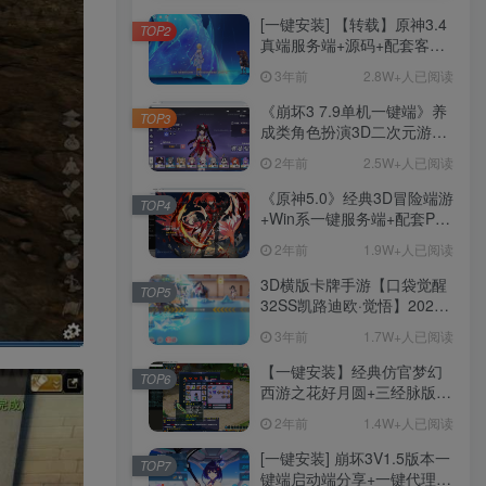
[一键安装] 【转载】原神3.4
TOP2
真端服务端+源码+配套客户
端+详尽说明+GM工具+源码
3年前
2.8W+人已阅读
说明文件
《崩坏3 7.9单机一键端》养
TOP3
成类角色扮演3D二次元游
戏、单机一键端、全角色可
2年前
2.5W+人已阅读
用、无限资源、附带保姆级
安装教程
《原神5.0》经典3D冒险端游
TOP4
+Win系一键服务端+配套PC
客户端+新版割草机+全系卡
2年前
1.9W+人已阅读
池文件
3D横版卡牌手游【口袋觉醒
TOP5
32SS凯路迪欧·觉悟】2023
整理Centos手工端服务端
3年前
1.7W+人已阅读
+支付对接+安卓苹果双端+运
营后台+GM授权后台+代理
【一键安装】经典仿官梦幻
TOP6
后台
西游之花好月圆+三经脉版本
+助战分角色+VIP礼包+会员
2年前
1.4W+人已阅读
卡+剧情活动+视频搭建及其
他修改资料
[一键安装] 崩坏3V1.5版本一
TOP7
键端启动端分享+一键代理