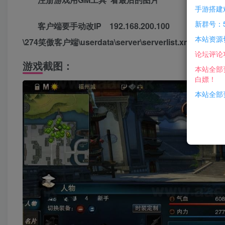
手游搭建
新群号：5
客户端要手动改IP 192.168.200.100
本站资源
\274笑傲客户端\userdata\server\serverlist.xml
论坛评论
游戏截图：
本站全部
白嫖！
本站全部资