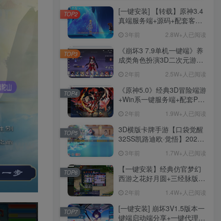
[一键安装] 【转载】原神3.4
TOP2
真端服务端+源码+配套客户
端+详尽说明+GM工具+源码
3年前
2.8W+人已阅读
说明文件
《崩坏3 7.9单机一键端》养
TOP3
成类角色扮演3D二次元游
戏、单机一键端、全角色可
2年前
2.5W+人已阅读
用、无限资源、附带保姆级
安装教程
《原神5.0》经典3D冒险端游
TOP4
+Win系一键服务端+配套PC
客户端+新版割草机+全系卡
2年前
1.9W+人已阅读
池文件
3D横版卡牌手游【口袋觉醒
TOP5
32SS凯路迪欧·觉悟】2023
整理Centos手工端服务端
3年前
1.7W+人已阅读
+支付对接+安卓苹果双端+运
营后台+GM授权后台+代理
【一键安装】经典仿官梦幻
TOP6
后台
西游之花好月圆+三经脉版本
+助战分角色+VIP礼包+会员
2年前
1.4W+人已阅读
卡+剧情活动+视频搭建及其
他修改资料
[一键安装] 崩坏3V1.5版本一
TOP7
键端启动端分享+一键代理