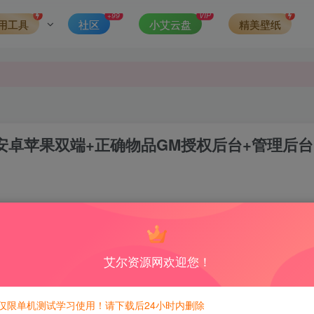
发现请向站长举报
+99
VIP
用工具
社区
小艾云盘
精美壁纸
侵权，请联系站长QQ466107887进行删除处理。
+安卓苹果双端+正确物品GM授权后台+管理后台
1
9
积分免费兑换！
艾尔资源网欢迎您！
仅限单机测试学习使用！请下载后24小时内删除