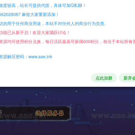
难度较高，站长可提供代搭，具体可加Q私聊！
62028087 麻烦大家重新添加！
切勿用于任何商业用途，本站不对任何人的商业行为负责。
功能已从新开启！欢迎大家踊跃讨论！
资源均可使用积分兑换，每日活跃最高可获得600积分，相当于本站所有
源解压密码：www.aae.ink
点此加群
新开