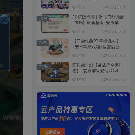
+免虚拟机一键启动+女武神
3年前
1.4W+人已阅读
ID+详细指令+极简一键修改
3D横版卡牌手游【口袋觉醒
TOP8
23SS】最新整理+安卓苹果
双端+运营后台+GM后台+详
3年前
1.4W+人已阅读
细搭建教程
【口袋觉醒29SS暴龙神】
TOP9
+安卓苹果双端+运营后台
+GM授权后台+ubuntu学习
3年前
1.2W+人已阅读
端
阿拉德之怒【征战星空阿拉
TOP10
德】+安卓苹果双端+GM授
权后台+运营后台+活动全开
4年前
1.2W+人已阅读
+详细教程