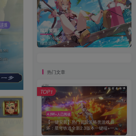
端游资源
1458篇文章
端游源码
热门文章
TOP1
4.3W+人已阅读
【一键安装】热门冒险策略类游戏崩
坏：星穹铁道全新2.3版本一键端+一...