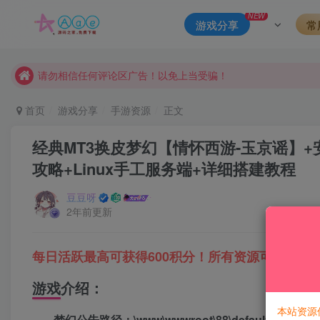
本站一律禁止以任何方式发布或转载任何违法的相关信息，访客
NEW
游戏分享
常
现在赞助会员享受专属折扣，详情点击此条公告。
请勿相信任何评论区广告！以免上当受骗！
本网站的文章部分内容可能来源于网络，仅供大家学习与参考，如有
首页
游戏分享
手游资源
正文
经典MT3换皮梦幻【情怀西游-玉京谣】
攻略+Linux手工服务端+详细搭建教程
豆豆呀
2年前更新
每日活跃最高可获得600积分！所有资源可以使用
游戏介绍：
本站资源
梦幻公告路径：\www\wwwroot\88\default.html