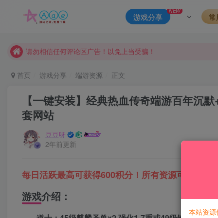
本站一律禁止以任何方式发布或转载任何违法的相关信息，访客
NEW
游戏分享
常
现在赞助会员享受专属折扣，详情点击此条公告。
请勿相信任何评论区广告！以免上当受骗！
本网站的文章部分内容可能来源于网络，仅供大家学习与参考，如有
首页
游戏分享
端游资源
正文
【一键安装】经典热血传奇端游百年沉默+
套网站
豆豆呀
2年前更新
每日活跃最高可获得600积分！所有资源可以使用
游戏介绍：
本站资源
道士：45级麒麟圣兽x2 强化1-7重或49级铁甲麒麟x2