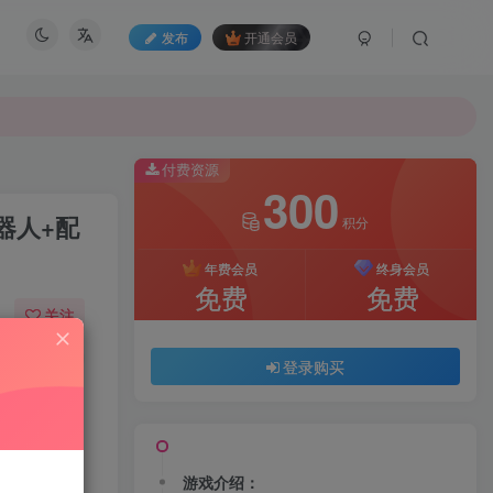
发布
开通会员
付费资源
300
器人+配
积分
年费会员
终身会员
免费
免费
关注
33
153
登录购买
游戏介绍：