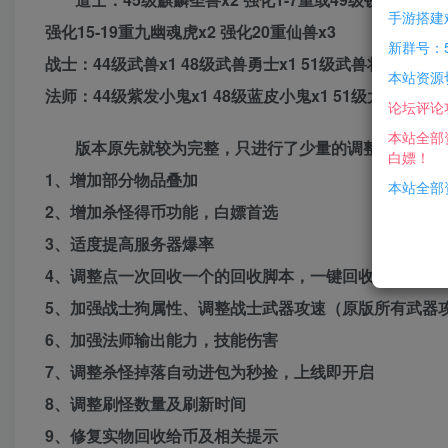
手游搭建
强化15-19重九幽魂虎x2 强化20重仙兽x3
新群号：5
战士：44级武兽x1 48级武兽勇士x1 51级武兽将军x1 5
本站资源
法师：44级紫发小鬼x1 48级蓝皮小鬼x1 51级大刀鬼将x1
论坛评论
本站全部
版本原先就较为完整，只进行了少量的调整与修改，
白嫖！
1、增加部分物品叠加
本站全部资
2、增加杀怪得币功能，白嫖首选
3、适度提高服务器爆率
4、调整点一次回收一个的回收脚本，一键回收
5、加强战士狗属性、调整战士武器攻速（原版所有武器攻
6、加强法师输出能力，技能伤害
7、调整杀怪掉落自动进包为秒捡，上线即开启
8、调整刷怪数量及刷新时间
9、修复实物回收给币及相关提示