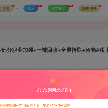
发现请向站长举报
+99
VIP
用工具
社区
小艾云盘
精美壁纸
侵权，请联系站长QQ466107887进行删除处理。
部分职业加强+一键回收+全屏拾取+智能AI机
0
5
积分免费兑换！
艾尔资源网欢迎您！
仅限单机测试学习使用！请下载后24小时内删除
 强化8-14重金甲麒麟x2