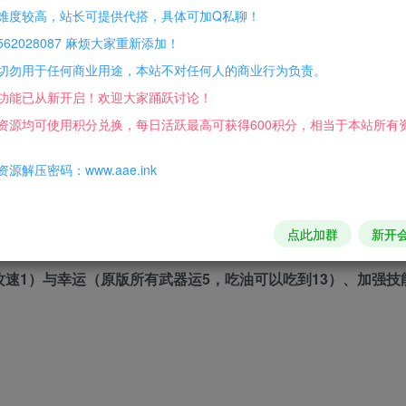
难度较高，站长可提供代搭，具体可加Q私聊！
62028087 麻烦大家重新添加！
4级武兽统领x1 60级武兽统帅x1
切勿用于任何商业用途，本站不对任何人的商业行为负责。
 54级惊寂鬼王x1 60级無量鬼王x1 强化10重宝宝数量+1
功能已从新开启！欢迎大家踊跃讨论！
资源均可使用积分兑换，每日活跃最高可获得600积分，相当于本站所有
加强了战、法，不然就是道士单职业。主要像：
源解压密码：www.aae.ink
点此加群
新开
速1）与幸运（原版所有武器运5，吃油可以吃到13）、加强技