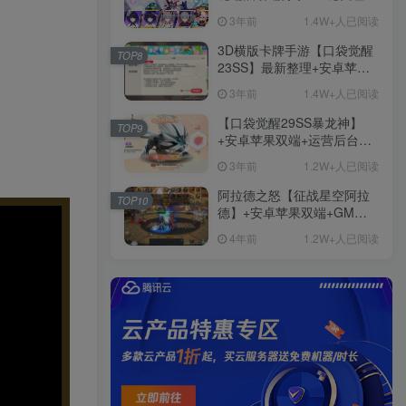
+免虚拟机一键启动+女武神
3年前
1.4W+人已阅读
ID+详细指令+极简一键修改
3D横版卡牌手游【口袋觉醒
TOP8
23SS】最新整理+安卓苹果
双端+运营后台+GM后台+详
3年前
1.4W+人已阅读
细搭建教程
【口袋觉醒29SS暴龙神】
TOP9
+安卓苹果双端+运营后台
+GM授权后台+ubuntu学习
3年前
1.2W+人已阅读
端
阿拉德之怒【征战星空阿拉
TOP10
德】+安卓苹果双端+GM授
权后台+运营后台+活动全开
4年前
1.2W+人已阅读
+详细教程