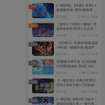
[一键安装] 【转载】原神3.4
TOP2
真端服务端+源码+配套客户
端+详尽说明+GM工具+源码
3年前
2.8W+人已阅读
说明文件
《崩坏3 7.9单机一键端》养
TOP3
成类角色扮演3D二次元游
戏、单机一键端、全角色可
2年前
2.5W+人已阅读
用、无限资源、附带保姆级
安装教程
《原神5.0》经典3D冒险端游
TOP4
+Win系一键服务端+配套PC
客户端+新版割草机+全系卡
2年前
1.9W+人已阅读
池文件
3D横版卡牌手游【口袋觉醒
TOP5
32SS凯路迪欧·觉悟】2023
整理Centos手工端服务端
3年前
1.7W+人已阅读
+支付对接+安卓苹果双端+运
营后台+GM授权后台+代理
【一键安装】经典仿官梦幻
TOP6
后台
西游之花好月圆+三经脉版本
+助战分角色+VIP礼包+会员
2年前
1.4W+人已阅读
卡+剧情活动+视频搭建及其
他修改资料
[一键安装] 崩坏3V1.5版本一
TOP7
键端启动端分享+一键代理