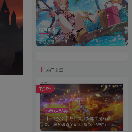
端游资源
1458篇文章
端游源码
热门文章
TOP1
4.3W+人已阅读
【一键安装】热门冒险策略类游戏崩
坏：星穹铁道全新2.3版本一键端+一...