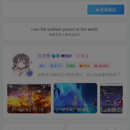
登录购买
I am the luckiest person in the world.
我是世界上最幸运的人
豆豆呀
关注
1
3111
65
524
392W+
如果你为着错过夕阳而哭泣，那么你就要错群星了
【一键安装】热门冒险策略类游戏崩坏：星穹铁道全新2.3版本一键端+一键代理+一键启动+免虚拟机
[一键安装] 【转载】原神3.4真端服务端+源码+配套客户端+详尽说明+GM工具+源码说明文件