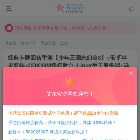
本站一律禁止以任何方式发布或转载任何违法的相关信息，访客发现请向站长举报
现在赞助会员享受专属折扣，详情点击此条公告。
请勿相信任何评论区广告！以免上当受骗！
本网站的文章部分内容可能来源于网络，仅供大家学习与参考，如有侵权，请联系站长QQ466107887进行删除处理。
首页
游戏分享
手游资源
正文
经典卡牌回合手游【少年三国志幻金3】+安卓苹
果双端+CDK/GM授权后台+Linux手工服务端+详
细搭建教程
豆豆呀
关注
2年前更新
艾尔资源网欢迎您！
3
721
179
每日活跃最高可获得600积分！所有资源可以使用
本站资源仅限单机测试学习使用！请下载后24小时内删除
积分免费兑换！
手游搭建难度较高，站长可提供代搭，具体可加Q私聊！
游戏介绍：
新群号：562028087 麻烦大家重新添加！