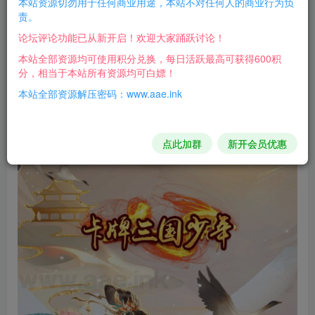
本站资源切勿用于任何商业用途，本站不对任何人的商业行为负
热更新有426M，内网无视，外网的话需要更大的服务器
责。
带宽！
论坛评论功能已从新开启！欢迎大家踊跃讨论！
本站全部资源均可使用积分兑换，每日活跃最高可获得600积
苹果端我测试有问题，估计是我IOS版本太高，我的版
分，相当于本站所有资源均可白嫖！
本是17
本站全部资源解压密码：www.aae.ink
游戏截图：
点此加群
新开会员优惠