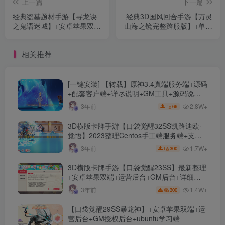
上一篇
下一篇
经典盗墓题材手游【寻龙诀
经典3D国风回合手游【万灵
之鬼语迷城】+安卓苹果双端
山海之镜完整跨服版】+单安
+充值物品后台+运营后台
卓+GM授权后台+假人陪玩
+Linux手工服务端+详细搭建
+Windows详细搭建教程
相关推荐
教程
[一键安装] 【转载】原神3.4真端服务端+源码
+配套客户端+详尽说明+GM工具+源码说明
文件
2.8W+
3年前
66
3D横版卡牌手游【口袋觉醒32SS凯路迪欧·
觉悟】2023整理Centos手工端服务端+支付
对接+安卓苹果双端+运营后台+GM授权后台
1.7W+
3年前
300
+代理后台
3D横版卡牌手游【口袋觉醒23SS】最新整理
+安卓苹果双端+运营后台+GM后台+详细搭
建教程
1.4W+
3年前
300
【口袋觉醒29SS暴龙神】+安卓苹果双端+运
营后台+GM授权后台+ubuntu学习端