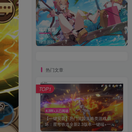
端游资源
1458篇文章
端游源码
热门文章
TOP1
4.3W+人已阅读
【一键安装】热门冒险策略类游戏崩
坏：星穹铁道全新2.3版本一键端+一...