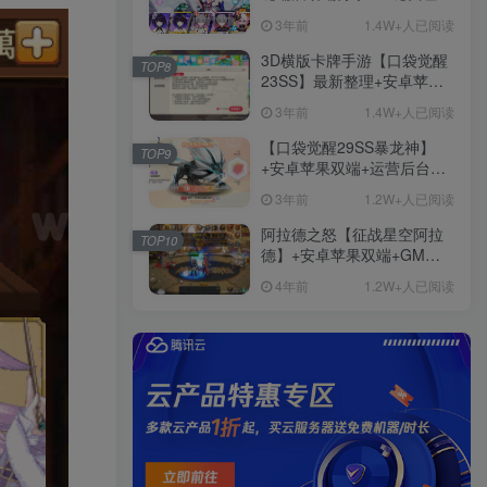
+免虚拟机一键启动+女武神
3年前
1.4W+人已阅读
ID+详细指令+极简一键修改
3D横版卡牌手游【口袋觉醒
TOP8
23SS】最新整理+安卓苹果
双端+运营后台+GM后台+详
3年前
1.4W+人已阅读
细搭建教程
【口袋觉醒29SS暴龙神】
TOP9
+安卓苹果双端+运营后台
+GM授权后台+ubuntu学习
3年前
1.2W+人已阅读
端
阿拉德之怒【征战星空阿拉
TOP10
德】+安卓苹果双端+GM授
权后台+运营后台+活动全开
4年前
1.2W+人已阅读
+详细教程