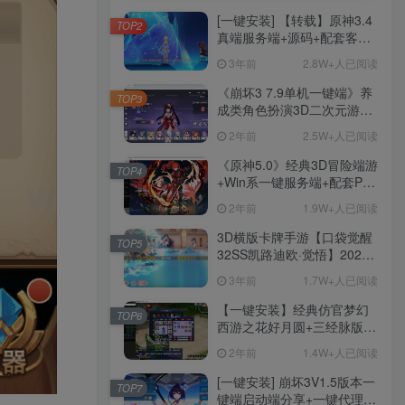
[一键安装] 【转载】原神3.4
TOP2
真端服务端+源码+配套客户
端+详尽说明+GM工具+源码
3年前
2.8W+人已阅读
说明文件
《崩坏3 7.9单机一键端》养
TOP3
成类角色扮演3D二次元游
戏、单机一键端、全角色可
2年前
2.5W+人已阅读
用、无限资源、附带保姆级
安装教程
《原神5.0》经典3D冒险端游
TOP4
+Win系一键服务端+配套PC
客户端+新版割草机+全系卡
2年前
1.9W+人已阅读
池文件
3D横版卡牌手游【口袋觉醒
TOP5
32SS凯路迪欧·觉悟】2023
整理Centos手工端服务端
3年前
1.7W+人已阅读
+支付对接+安卓苹果双端+运
营后台+GM授权后台+代理
【一键安装】经典仿官梦幻
TOP6
后台
西游之花好月圆+三经脉版本
+助战分角色+VIP礼包+会员
2年前
1.4W+人已阅读
卡+剧情活动+视频搭建及其
他修改资料
[一键安装] 崩坏3V1.5版本一
TOP7
键端启动端分享+一键代理