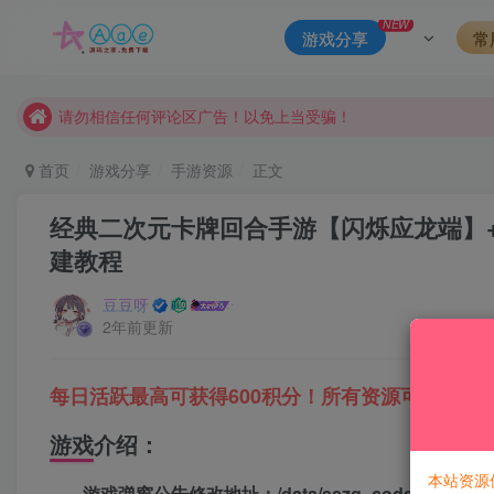
本站一律禁止以任何方式发布或转载任何违法的相关信息，访客
NEW
游戏分享
常
现在赞助会员享受专属折扣，详情点击此条公告。
请勿相信任何评论区广告！以免上当受骗！
本网站的文章部分内容可能来源于网络，仅供大家学习与参考，如有
首页
游戏分享
手游资源
正文
经典二次元卡牌回合手游【闪烁应龙端】+多
建教程
豆豆呀
2年前更新
每日活跃最高可获得600积分！所有资源可以使用
游戏介绍：
本站资源
游戏弹窗公告修改地址：/data/sszg_code/www/noti