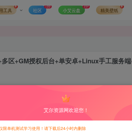
发现请向站长举报
+99
VIP
用工具
社区
小艾云盘
精美壁纸
侵权，请联系站长QQ466107887进行删除处理。
区+GM授权后台+单安卓+Linux手工服务端
0
6
积分免费兑换！
艾尔资源网欢迎您！
仅限单机测试学习使用！请下载后24小时内删除
ce.php