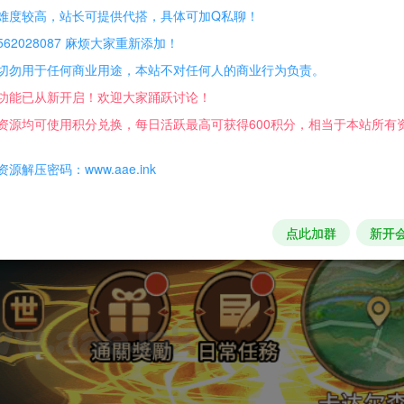
难度较高，站长可提供代搭，具体可加Q私聊！
62028087 麻烦大家重新添加！
e.php
切勿用于任何商业用途，本站不对任何人的商业行为负责。
功能已从新开启！欢迎大家踊跃讨论！
资源均可使用积分兑换，每日活跃最高可获得600积分，相当于本站所有
源解压密码：www.aae.ink
点此加群
新开