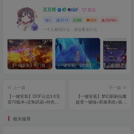
豆豆呀
关注
1
3111
65
524
392W+
一个人相信什么，就会看见什么
【一键安装】热门冒险策略类游戏崩坏：星穹铁道全新2.3版本一键端+一键代理+一键启动+免虚拟机
[一键安装] 【转载】原神3.4真端服务端+源码+配套客户端+详尽说明+GM工具+源码说明文件
上一篇
下一篇
【一键安装】DOF云总3.0无
【一键安装】梦幻刷刷仙魔
雷70版本+定制武器+特色玩
超变一键端+双修系统+装备
法+带全套单机架设补丁
掉落+GM工具+功法+挂机
+GM工具+使用教程
+超多内容
相关推荐