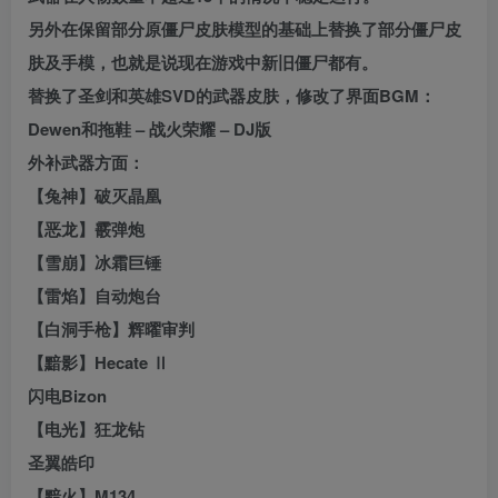
另外在保留部分原僵尸皮肤模型的基础上替换了部分僵尸皮
肤及手模，也就是说现在游戏中新旧僵尸都有。
替换了圣剑和英雄SVD的武器皮肤，修改了界面BGM：
Dewen和拖鞋 – 战火荣耀 – DJ版
外补武器方面：
【兔神】破灭晶凰
【恶龙】霰弹炮
【雪崩】冰霜巨锤
【雷焰】自动炮台
【白洞手枪】辉曜审判
【黯影】Hecate Ⅱ
闪电Bizon
【电光】狂龙钻
圣翼皓印
【黯火】M134