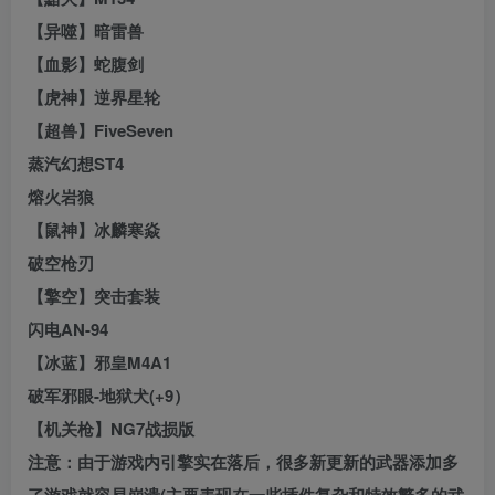
【异噬】暗雷兽
【血影】蛇腹剑
【虎神】逆界星轮
【超兽】FiveSeven
蒸汽幻想ST4
熔火岩狼
【鼠神】冰麟寒焱
破空枪刃
【擎空】突击套装
闪电AN-94
【冰蓝】邪皇M4A1
破军邪眼-地狱犬(+9）
【机关枪】NG7战损版
注意：由于游戏内引擎实在落后，很多新更新的武器添加多