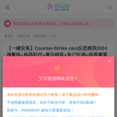
本站一律禁止以任何方式发布或转载任何违法的相关信息，访客发现请向站长举报
现在赞助会员享受专属折扣，详情点击此条公告。
请勿相信任何评论区广告！以免上当受骗！
本网站的文章部分内容可能来源于网络，仅供大家学习与参考，如有侵权，请联系站长QQ466107887进行删除处理。
首页
游戏分享
端游资源
正文
【一键安装】Counter-Strike csol反恐精英2024
增量版+神器时代+魔法精英+丧尸狂潮+暗黑魔翼
豆豆呀
关注
2年前更新
0
765
107
艾尔资源网欢迎您！
每日活跃最高可获得600积分！所有资源可以使用
积分免费兑换！
本站资源仅限单机测试学习使用！请下载后24小时内删除
手游搭建难度较高，站长可提供代搭，具体可加Q私聊！
游戏介绍：
新群号：562028087 麻烦大家重新添加！
该版基于”狐靈酱”分享的3002版修改扩充而成，