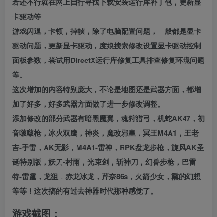
若还不行就在网上自行寻找下载安装运行库补丁包，更新显
卡驱动等
游戏闪退，卡顿，掉帧，除了电脑配置问题，一般都是显卡
驱动问题，更新显卡驱动，度娘搜索修改设置显卡驱动控制
面板参数，尝试用DirectX运行库修复工具排查修复环境问题
等。
这次增加的内容特别庞大，不论是地图还是武器方面，都增
加了好多，好多武器方面做了进一步修改调整。
添加修改的部分武器有暗黑魔翼，魂狩猎弓，机蛇AK47，初
音啵啵枪，冰火双鹰，神炎，魔改邪皇，冥王M4A1，王老
吉-手雷，AK无影，M4A1-雷神，RPK盘龙步枪，旋风AK圣
诞特别版，妖刀-村雨，光束剑，斩神刀，幻兽步枪，巴雷
特-雷霆，龙狙，赤龙冰龙，芹奈86s，火箭少女，熏的幻想
等等！这次搞的有过去神器时代那种感觉了。
游戏截图：