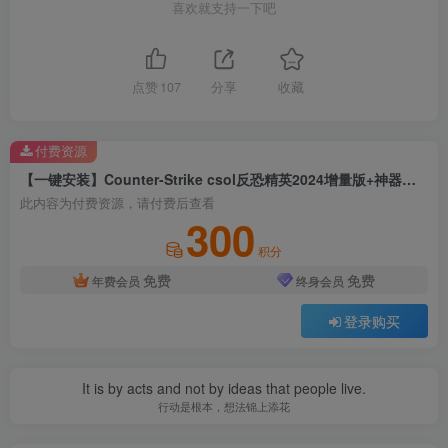
喜欢就支持一下吧
点赞
107
分享
收藏
付费资源
【一键安装】Counter-Strike csol反恐精英2024增量版+神器时代+魔法精英+丧尸狂潮+暗黑魔翼
此内容为付费资源，请付费后查看
300
积分
免费
免费
年费会员
终身会员
登录购买
It is by acts and not by ideas that people live.
行动是根本，想法锦上添花