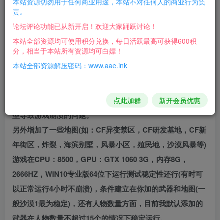
本站资源切勿用于任何商业用途，本站不对任何人的商业行为负
责。
为‘Q7ZyWN6’大佬整合僵尸加强二三次元混合版，供大家游
论坛评论功能已从新开启！欢迎大家踊跃讨论！
玩及学习，任何人不得用于商业用途及盈利目的。
本站全部资源均可使用积分兑换，每日活跃最高可获得600积
内容方面主要增加了除龙神碧魄苍龙，次元裁决，巡星重暴
分，相当于本站所有资源均可白嫖！
弩之外的一些武器外补(如：兔神破灭晶凰，闪电等)，修复
本站全部资源解压密码：www.aae.ink
了光棱剑右键特效问题等。
还有外加了一些二次元人物角色(如：“伊莉雅”“初音未来”
“高町奈叶”“莉娜·因巴斯”等)调出并修复了海灵娜娜角色模
点此加群
新开会员优惠
型导致游戏崩溃的问题。
另外增加了一些地图(如：CF异变禁区，CF研发基地，CF新
年街区，炸裂，海滨别墅，风暴小区，殖民地，沙漠风暴等)
游戏在CPU：8500，GPU：GTX 1060 3G，内存8G，
2666HZ，WIN10专业版64位下运行测试稳定性还行(有时可
以正常运行4小时不崩溃)，条件建立在你加的武器和地图(一
般沙漠1最为稳定)，还有人物数量方面，目前我默认添加的
武器在人物数量不超过15个的情况下稳定运行。