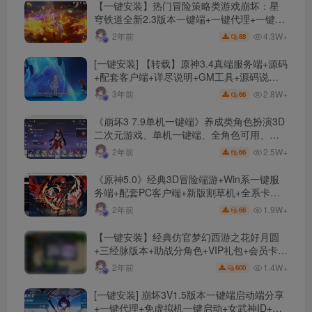
【一键安装】热门冒险策略类游戏崩坏：星
穹铁道全新2.3版本一键端+一键代理+一键启
动+免虚拟机
4.3W+
2年前
88
[一键安装] 【转载】原神3.4真端服务端+源码
+配套客户端+详尽说明+GM工具+源码说明
文件
2.8W+
3年前
66
《崩坏3 7.9单机一键端》养成类角色扮演3D
二次元游戏、单机一键端、全角色可用、无
限资源、附带保姆级安装教程
2.5W+
2年前
66
《原神5.0》经典3D冒险端游+Win系一键服
务端+配套PC客户端+新版割草机+全系卡池
文件
1.9W+
2年前
66
【一键安装】经典仿官梦幻西游之花好月圆
+三经脉版本+助战分角色+VIP礼包+会员卡
+剧情活动+视频搭建及其他修改资料
1.4W+
2年前
600
[一键安装] 崩坏3V1.5版本一键端启动端分享
+一键代理+免虚拟机一键启动+女武神ID+详