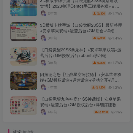
3D横版卡牌手游【口袋觉醒32SS凯路迪欧·
觉悟】2023整理Centos手工端服务端+支付
对接+安卓苹果双端+运营后台+GM授权后台
1.7W+
3年前
300
+代理后台
3D横版卡牌手游【口袋觉醒23SS】最新整理
+安卓苹果双端+运营后台+GM后台+详细搭
建教程
1.4W+
3年前
300
【口袋觉醒29SS暴龙神】+安卓苹果双端+运
营后台+GM授权后台+ubuntu学习端
1.2W+
3年前
300
阿拉德之怒【征战星空阿拉德】+安卓苹果双
端+GM授权后台+运营后台+活动全开+详细
教程
1.2W+
4年前
1200
【口袋觉醒九色神鹿11SS神话版】安卓苹果
双端+运营后台+GM授权后台+详细搭建教
程。
1W+
4年前
1200
评论
抢沙发