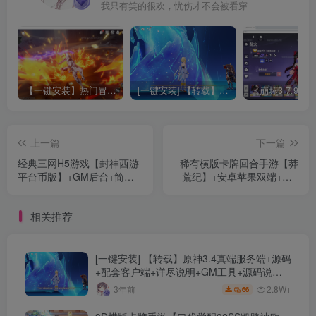
我只有笑的很欢，忧伤才不会被看穿
【一键安装】热门冒险策略类游戏崩坏：星穹铁道全新2.3版本一键端+一键代理+一键启动+免虚拟机
[一键安装] 【转载】原神3.4真端服务端+源码+配套客户端+详尽说明+GM工具+源码说明文件
上一篇
下一篇
经典三网H5游戏【封神西游
稀有横版卡牌回合手游【莽
平台币版】+GM后台+简易
荒纪】+安卓苹果双端+GM
安卓APP+Windows详细搭建
后台+windows详细搭建教程
教程
相关推荐
[一键安装] 【转载】原神3.4真端服务端+源码
+配套客户端+详尽说明+GM工具+源码说明
文件
2.8W+
3年前
66