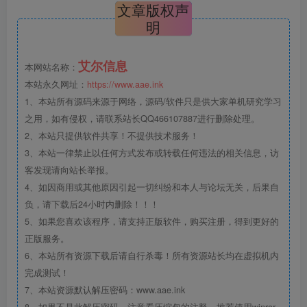
文章版权声
明
艾尔信息
本网站名称：
本站永久网址：
https://www.aae.ink
1、本站所有源码来源于网络，源码/软件只是供大家单机研究学习
之用，如有侵权，请联系站长QQ466107887进行删除处理。
2、本站只提供软件共享！不提供技术服务！
3、本站一律禁止以任何方式发布或转载任何违法的相关信息，访
客发现请向站长举报。
4、如因商用或其他原因引起一切纠纷和本人与论坛无关，后果自
负，请下载后24小时内删除！！！
5、如果您喜欢该程序，请支持正版软件，购买注册，得到更好的
正版服务。
6、本站所有资源下载后请自行杀毒！所有资源站长均在虚拟机内
完成测试！
7、本站资源默认解压密码：www.aae.ink
8、如果不是此解压密码，注意看压缩包的注释，推荐使用winrar