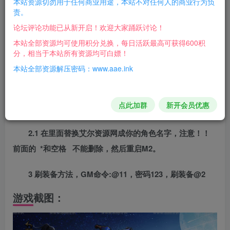
本站资源切勿用于任何商业用途，本站不对任何人的商业行为负
GM角色升级命令：@sj 99 更多命令看M2Server
责。
攻击速度移动速度在GGService 点击左上角设置
论坛评论功能已从新开启！欢迎大家踊跃讨论！
本站全部资源均可使用积分兑换，每日活跃最高可获得600积
最新4K团出来的版本，功能非常多，一些功能可能需要
分，相当于本站所有资源均可白嫖！
正版眼神支持，具体自测！！
本站全部资源解压密码：www.aae.ink
1添加GM账号方法
点此加群
新开会员优惠
D:\mud2.0\Mir200\Envir\AdminList.txt
2.1 在里面替换艾尔资源网成你的角色名字，注意！！
前面的 *和空格 不能删除，然后重启M2。
3 刷装备方法，GM命令:@11，密码123，刷装备@2
游戏截图：