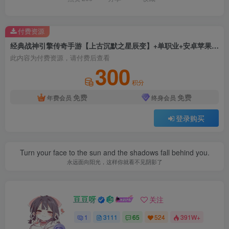
付费资源
经典战神引擎传奇手游【上古沉默之星辰变】+单职业+安卓苹果双端+GM物品后台+Windows详细搭建教程
此内容为付费资源，请付费后查看
300
积分
免费
免费
年费会员
终身会员
登录购买
Turn your face to the sun and the shadows fall behind you.
永远面向阳光，这样你就看不见阴影了
豆豆呀
关注
1
3111
65
524
391W+