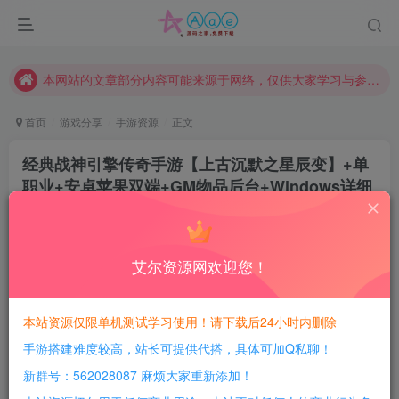
请勿相信任何评论区广告！以免上当受骗！
本网站的文章部分内容可能来源于网络，仅供大家学习与参考，如有侵权，请联系站长QQ466107887进行删除处理。
本站评论功能已从新开启！欢迎大家踊跃讨论！（用户每日活跃可得积分数量增加至600，加速获得更多免费资源！）
本站资源大多存储在云盘，如发现链接失效，请联系我们我们会第一时间更新。
首页
游戏分享
手游资源
正文
本站一律禁止以任何方式发布或转载任何违法的相关信息，访客发现请向站长举报
经典战神引擎传奇手游【上古沉默之星辰变】+单
现在赞助会员享受专属折扣，详情点击此条公告。
职业+安卓苹果双端+GM物品后台+Windows详细
请勿相信任何评论区广告！以免上当受骗！
搭建教程
本网站的文章部分内容可能来源于网络，仅供大家学习与参考，如有侵权，请联系站长QQ466107887进行删除处理。
豆豆呀
关注
2年前更新
艾尔资源网欢迎您！
0
750
200
每日活跃最高可获得600积分！所有资源可以使用
本站资源仅限单机测试学习使用！请下载后24小时内删除
积分免费兑换！
手游搭建难度较高，站长可提供代搭，具体可加Q私聊！
游戏介绍：
新群号：562028087 麻烦大家重新添加！