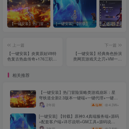
【一键安装】热门冒险策略类游戏崩坏：星穹铁道全新2.3版本一键端+一键代理+一键启动+免虚拟机
[一键安装] 【转载】原神3.4真端服务端+源码+配套客户端+详尽说明+GM工具+源码说明文件
上一篇
下一篇
【一键安装】炎黄原始V8特
【一键安装】经典角色扮演
色复古热血传奇+176三职业
类网页游戏天之刃+VM一键
+附魔BUFF镶嵌+神器合成
端+电脑架设+GM工具
+配套网站+单机登陆器
相关推荐
【一键安装】热门冒险策略类游戏崩坏：星
穹铁道全新2.3版本一键端+一键代理+一键启
动+免虚拟机
4.3W+
2年前
88
[一键安装] 【转载】原神3.4真端服务端+源码
+配套客户端+详尽说明+GM工具+源码说明
文件
2.8W+
3年前
66