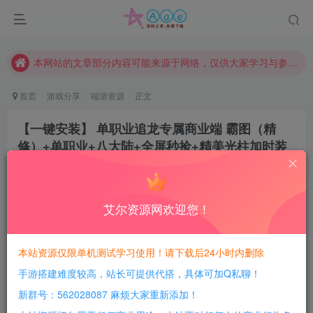
现在赞助会员享受专属折扣，详情点击此条公告。
请勿相信任何评论区广告！以免上当受骗！
本网站的文章部分内容可能来源于网络，仅供大家学习与参考，如有侵权，请联系站长QQ466107887进行删除处理。
首页
游戏分享
端游资源
正文
【一键安装】 单职业追龙专属商业端 霸图（精
修）+单职业+八大陆+全屏秒捡+精美光柱加时装
豆豆呀
关注
2年前更新
0
498
134
艾尔资源网欢迎您！
每日活跃最高可获得600积分！所有资源可以使用
积分免费兑换！
本站资源仅限单机测试学习使用！请下载后24小时内删除
手游搭建难度较高，站长可提供代搭，具体可加Q私聊！
游戏介绍：
新群号：562028087 麻烦大家重新添加！
文字介绍：版本特色：无限刀速，奇遇系统，剑魂锻