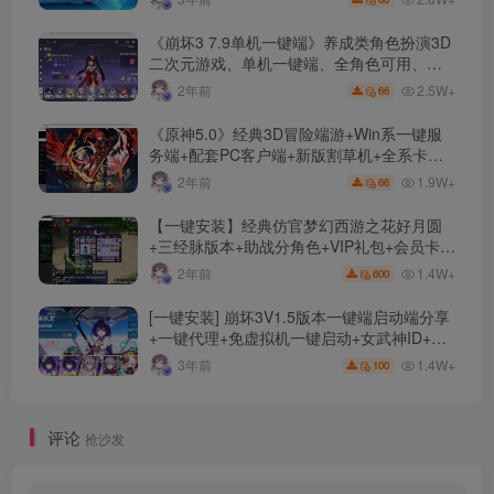
《崩坏3 7.9单机一键端》养成类角色扮演3D
二次元游戏、单机一键端、全角色可用、无
限资源、附带保姆级安装教程
2.5W+
2年前
66
《原神5.0》经典3D冒险端游+Win系一键服
务端+配套PC客户端+新版割草机+全系卡池
文件
1.9W+
2年前
66
【一键安装】经典仿官梦幻西游之花好月圆
+三经脉版本+助战分角色+VIP礼包+会员卡
+剧情活动+视频搭建及其他修改资料
1.4W+
2年前
600
[一键安装] 崩坏3V1.5版本一键端启动端分享
+一键代理+免虚拟机一键启动+女武神ID+详
细指令+极简一键修改
1.4W+
3年前
100
评论
抢沙发