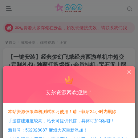
本网站的文章部分内容可能来源于网络，仅供大家学习与参考，如有侵权，请联系站长QQ466107887进行删除处理。
本站评论功能已从新开启！欢迎大家踊跃讨论！（用户每日活跃可得积分数量增加至600，加速获得更多免费资源！）
本站资源大多存储在云盘，如发现链接失效，请联系我们我们会第一时间更新。
本站一律禁止以任何方式发布或转载任何违法的相关信息，访客发现请向站长举报
首页
游戏分享
端游资源
正文
现在赞助会员享受专属折扣，详情点击此条公告。
【一键安装】经典梦幻飞蛾经典西游单机中超变
请勿相信任何评论区广告！以免上当受骗！
+定制礼包+独家打造熔炼+会员挂机+宝石无上限
本网站的文章部分内容可能来源于网络，仅供大家学习与参考，如有侵权，请联系站长QQ466107887进行删除处理。
+搭建教程
豆豆呀
关注
2年前更新
艾尔资源网欢迎您！
0
570
161
每日活跃最高可获得600积分！所有资源可以使用
本站资源仅限单机测试学习使用！请下载后24小时内删除
积分免费兑换！
手游搭建难度较高，站长可提供代搭，具体可加Q私聊！
游戏介绍：
新群号：562028087 麻烦大家重新添加！