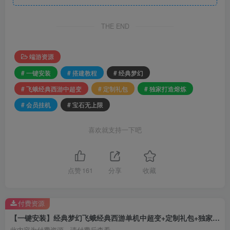
THE END
端游资源
# 一键安装
# 搭建教程
# 经典梦幻
# 飞蛾经典西游中超变
# 定制礼包
# 独家打造熔炼
# 会员挂机
# 宝石无上限
喜欢就支持一下吧
点赞
161
分享
收藏
付费资源
【一键安装】经典梦幻飞蛾经典西游单机中超变+定制礼包+独家打造熔炼+会员挂机+宝石无上限+搭建教程