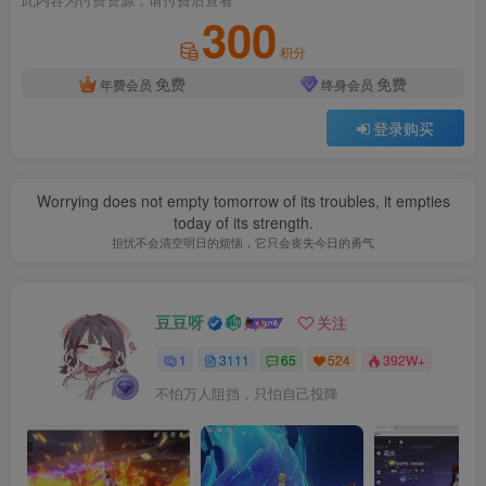
此内容为付费资源，请付费后查看
300
积分
免费
免费
年费会员
终身会员
登录购买
Worrying does not empty tomorrow of its troubles, it empties
today of its strength.
担忧不会清空明日的烦恼，它只会丧失今日的勇气
豆豆呀
关注
1
3111
65
524
392W+
不怕万人阻挡，只怕自己投降