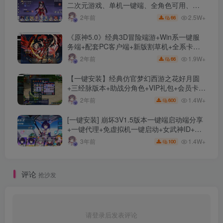
二次元游戏、单机一键端、全角色可用、无
限资源、附带保姆级安装教程
2.5W+
2年前
66
《原神5.0》经典3D冒险端游+Win系一键服
务端+配套PC客户端+新版割草机+全系卡池
文件
1.9W+
2年前
66
【一键安装】经典仿官梦幻西游之花好月圆
+三经脉版本+助战分角色+VIP礼包+会员卡
+剧情活动+视频搭建及其他修改资料
1.4W+
2年前
600
[一键安装] 崩坏3V1.5版本一键端启动端分享
+一键代理+免虚拟机一键启动+女武神ID+详
细指令+极简一键修改
1.4W+
3年前
100
评论
抢沙发
请登录后发表评论