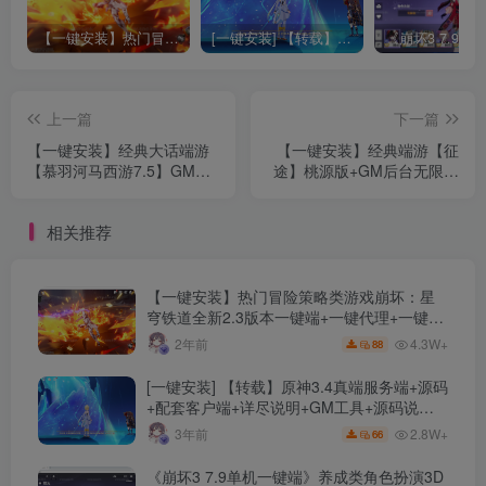
【一键安装】热门冒险策略类游戏崩坏：星穹铁道全新2.3版本一键端+一键代理+一键启动+免虚拟机
[一键安装] 【转载】原神3.4真端服务端+源码+配套客户端+详尽说明+GM工具+源码说明文件
上一篇
下一篇
【一键安装】经典大话端游
【一键安装】经典端游【征
【慕羽河马西游7.5】GM工
途】桃源版+GM后台无限金
具源码+客户端服务端全套源
银邮件+角色修改+虚拟机一
码+GGE版+详细搭建教程
键端+搭建教程
相关推荐
【一键安装】热门冒险策略类游戏崩坏：星
穹铁道全新2.3版本一键端+一键代理+一键启
动+免虚拟机
4.3W+
2年前
88
[一键安装] 【转载】原神3.4真端服务端+源码
+配套客户端+详尽说明+GM工具+源码说明
文件
2.8W+
3年前
66
《崩坏3 7.9单机一键端》养成类角色扮演3D