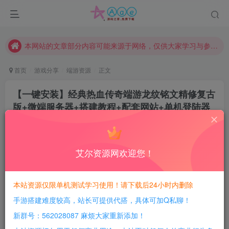
现在赞助会员享受专属折扣，详情点击此条公告。
请勿相信任何评论区广告！以免上当受骗！
本网站的文章部分内容可能来源于网络，仅供大家学习与参考，如有侵权，请联系站长QQ466107887进行删除处理。
首页
游戏分享
端游资源
正文
【一键安装】经典热血传奇端游龙纹铭文精修复古
版+微端服务器+搭建教程+配套网站+单机登陆器
豆豆呀
关注
2年前更新
0
636
53
艾尔资源网欢迎您！
每日活跃最高可获得600积分！所有资源可以使用
积分免费兑换！
本站资源仅限单机测试学习使用！请下载后24小时内删除
手游搭建难度较高，站长可提供代搭，具体可加Q私聊！
游戏介绍：
新群号：562028087 麻烦大家重新添加！
游戏内容较多，自行测试吧！