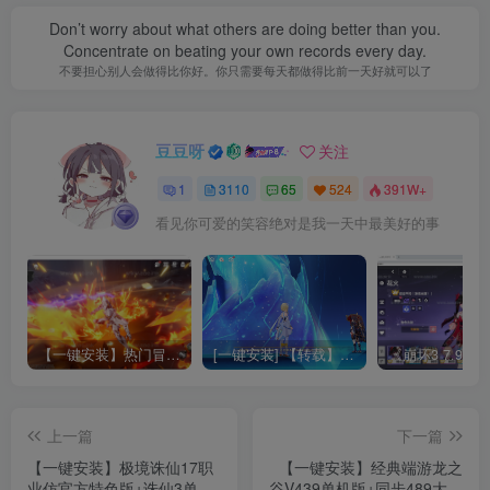
Don’t worry about what others are doing better than you.
Concentrate on beating your own records every day.
不要担心别人会做得比你好。你只需要每天都做得比前一天好就可以了
豆豆呀
关注
1
3110
65
524
391W+
看见你可爱的笑容绝对是我一天中最美好的事
【一键安装】热门冒险策略类游戏崩坏：星穹铁道全新2.3版本一键端+一键代理+一键启动+免虚拟机
[一键安装] 【转载】原神3.4真端服务端+源码+配套客户端+详尽说明+GM工具+源码说明文件
上一篇
下一篇
【一键安装】极境诛仙17职
【一键安装】经典端游龙之
业仿官方特色版+诛仙3单机
谷V439单机版+同步489大翅