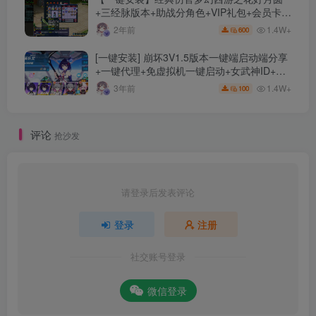
+三经脉版本+助战分角色+VIP礼包+会员卡
+剧情活动+视频搭建及其他修改资料
1.4W+
2年前
600
[一键安装] 崩坏3V1.5版本一键端启动端分享
+一键代理+免虚拟机一键启动+女武神ID+详
细指令+极简一键修改
1.4W+
3年前
100
评论
抢沙发
请登录后发表评论
登录
注册
社交账号登录
微信登录