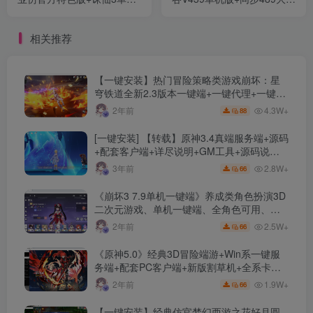
版+17职业归云一键端+详细
膀+梦尽武器加强+洞察献身
教程
漫天米诺斯加强+详细教程
相关推荐
【一键安装】热门冒险策略类游戏崩坏：星
穹铁道全新2.3版本一键端+一键代理+一键启
动+免虚拟机
4.3W+
2年前
88
[一键安装] 【转载】原神3.4真端服务端+源码
+配套客户端+详尽说明+GM工具+源码说明
文件
2.8W+
3年前
66
《崩坏3 7.9单机一键端》养成类角色扮演3D
二次元游戏、单机一键端、全角色可用、无
限资源、附带保姆级安装教程
2.5W+
2年前
66
《原神5.0》经典3D冒险端游+Win系一键服
务端+配套PC客户端+新版割草机+全系卡池
文件
1.9W+
2年前
66
【一键安装】经典仿官梦幻西游之花好月圆