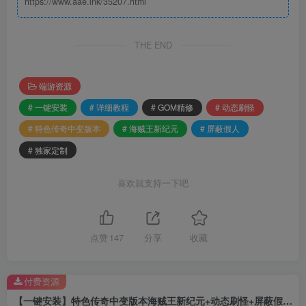
https://www.aae.ink/35207.html
THE END
端游资源
# 一键安装
# 详细教程
# GOM精修
# 动态刷怪
# 特色传奇中变版本
# 海贼王新纪元
# 屏蔽假人
# 独家定制
喜欢就支持一下吧
点赞
147
分享
收藏
付费资源
【一键安装】特色传奇中变版本海贼王新纪元+动态刷怪+屏蔽假人+独家定制+GOM精修+详细教程