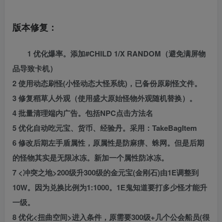
版本修复：
1 优化爆率。添加#CHILD 1/X RANDOM（避免满屏物
品导致卡机）
2 使用动态刷怪(小怪动态大怪系统)，已备份原刷怪文件。
3 修复稻草人外观（使用盛大原始怪物外观随机替换）。
4 批量清理端内广告。包括NPC点击方法名
5 优化自动吃元宝、货币、经验丹。采用：TakeBagItem
6 修改后期左手盾属性，原属性是防麻痹、蛛网。但是后期
的怪物其实是无限冰冻。新加一个属性防冰冻。
7 <冲突之地>200级升300级的金元宝(金刚石)由1E调整到
10W。因为兑换比例为1:1000。1E鬼知道要打多少怪才能升
一级。
8 优化<扭曲空间>进入条件，原需要300级+几个公会船员(很