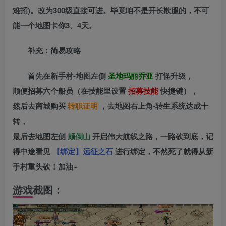
难招)。改为300级直接可进。毕竟咱不是开长欺服的，不可
能一个地图卡你3、4天。
补充：简易攻略
首先在新手村-地图左侧
圣地玛丽乔亚
打怪升级，
顺便招募六个船员（在技能里设置
招募技能
快捷键），
然后去商城购买
转职证明
，去地图右上角-转生系统达成十
转，
最后去地图左侧
颠倒山
开启伟大航线之路，一路砍到底，记
得中途看见
【绑定】远征之石
进行绑定，不然死了就得从新
手村重头砍！加油~
游戏截图：