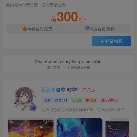
此内容为付费资源，请付费后查看
300
积分
免费
免费
年费会员
终身会员
登录购买
If we dream, everything is possible.
敢于梦想，一切都将成为可能
豆豆呀
关注
0
3111
65
524
392W+
别再用你的过去欺骗你的未来，过去已经过去了