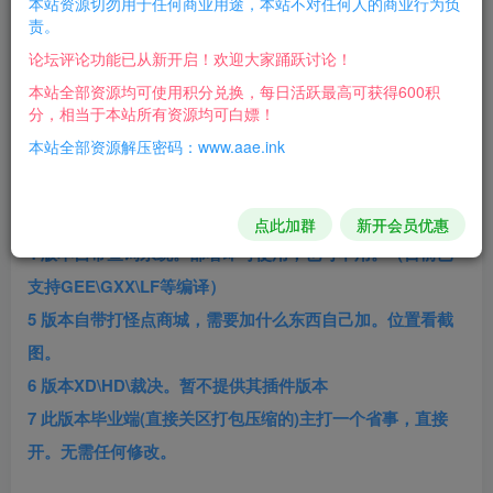
本站资源切勿用于任何商业用途，本站不对任何人的商业行为负
责。
one piece？
论坛评论功能已从新开启！欢迎大家踊跃讨论！
版本介绍：
本站全部资源均可使用积分兑换，每日活跃最高可获得600积
分，相当于本站所有资源均可白嫖！
1 版本自带背包神器。
本站全部资源解压密码：www.aae.ink
2 版本自带群管系统，含全自动挂机。
3 版本自带便捷工具，可整体调整爆率，查看货币产出，快
速修改脚本等。
点此加群
新开会员优惠
4 版本自带查询系统。部署即可使用，也可不用。（目前已
支持GEE\GXX\LF等编译）
5 版本自带打怪点商城，需要加什么东西自己加。位置看截
图。
6 版本XD\HD\裁决。暂不提供其插件版本
7 此版本毕业端(直接关区打包压缩的)主打一个省事，直接
开。无需任何修改。