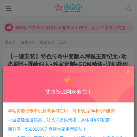
现在赞助会员享受专属折扣，详情点击此条公告。
请勿相信任何评论区广告！以免上当受骗！
本网站的文章部分内容可能来源于网络，仅供大家学习与参考，如有侵权，请联系站长QQ466107887进行删除处理。
首页
游戏分享
端游资源
正文
【一键安装】特色传奇中变版本海贼王新纪元+动
态刷怪+屏蔽假人+独家定制+GOM精修+详细教程
豆豆呀
关注
2年前更新
0
562
147
艾尔资源网欢迎您！
每日活跃最高可获得600积分！所有资源可以使用
积分免费兑换！
本站资源仅限单机测试学习使用！请下载后24小时内删除
手游搭建难度较高，站长可提供代搭，具体可加Q私聊！
游戏介绍：
新群号：562028087 麻烦大家重新添加！
一路从头砍到尾的特色服，完美还原海贼王？一起寻找