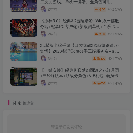
二次元游戏、单机一键端、全角色可用、无
限资源、附带保姆级安装教程
2.5W+
2年前
66
《原神5.0》经典3D冒险端游+Win系一键服
务端+配套PC客户端+新版割草机+全系卡池
文件
1.9W+
2年前
66
3D横版卡牌手游【口袋觉醒32SS凯路迪欧·
觉悟】2023整理Centos手工端服务端+支付
对接+安卓苹果双端+运营后台+GM授权后台
1.7W+
3年前
300
+代理后台
【一键安装】经典仿官梦幻西游之花好月圆
+三经脉版本+助战分角色+VIP礼包+会员卡
+剧情活动+视频搭建及其他修改资料
1.4W+
2年前
600
评论
抢沙发
请登录后发表评论