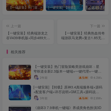
【一键安装】热门冒险策略类游戏崩坏：星穹铁道全新2.3版本一键端+一键代理+一键启动+免虚拟机
[一键安装] 【转载】原神3.4真端服务端+源码+配套客户端+详尽说明+GM工具+源码说明文件
上一篇
下一篇
【一键安装】经典端游龙之
【一键安装】经典热血传奇
谷V439单机版+同步489大翅
端游跃马龙腾+复古1.85无假
膀+梦尽武器加强+洞察献身
人+详细攻略+详细教程+大
漫天米诺斯加强+详细教程
量更新
相关推荐
【一键安装】热门冒险策略类游戏崩坏：星
穹铁道全新2.3版本一键端+一键代理+一键启
动+免虚拟机
4.3W+
2年前
88
[一键安装] 【转载】原神3.4真端服务端+源码
+配套客户端+详尽说明+GM工具+源码说明
文件
2.8W+
3年前
66
《崩坏3 7.9单机一键端》养成类角色扮演3D