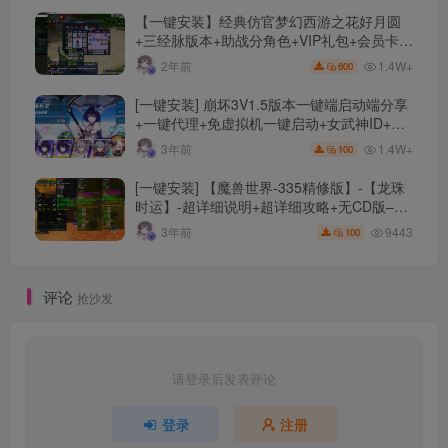
【一键安装】经典仿官梦幻西游之花好月圆
+三经脉版本+助战分角色+VIP礼包+会员卡
+剧情活动+视频搭建及其他修改资料
1.4W+
2年前
600
[一键安装] 崩坏3V1.5版本一键端启动端分享
+一键代理+免虚拟机一键启动+女武神ID+详
细指令+极简一键修改
1.4W+
3年前
100
[一键安装] 【魔兽世界-335精修版】-【龙珠
时运】-超详细说明+超详细攻略+无CD版–精
修版本-站长推荐+站长亲测
9443
3年前
100
评论
抢沙发
请登录后发表评论
登录
注册