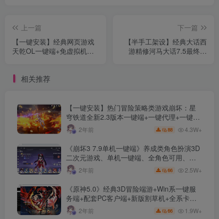
上一篇
下一篇
【一键安装】经典网页游戏
【半手工架设】经典大话西
天乾OL一键端+免虚拟机电
游精修河马大话7.5最终版
脑架+架设教程+GM工具
+全套源码+大量修复+修复
GM工具+AI智能假人系统
相关推荐
+详细搭建教程
【一键安装】热门冒险策略类游戏崩坏：星
穹铁道全新2.3版本一键端+一键代理+一键启
动+免虚拟机
4.3W+
2年前
88
《崩坏3 7.9单机一键端》养成类角色扮演3D
二次元游戏、单机一键端、全角色可用、无
限资源、附带保姆级安装教程
2.5W+
2年前
66
《原神5.0》经典3D冒险端游+Win系一键服
务端+配套PC客户端+新版割草机+全系卡池
文件
1.9W+
2年前
66