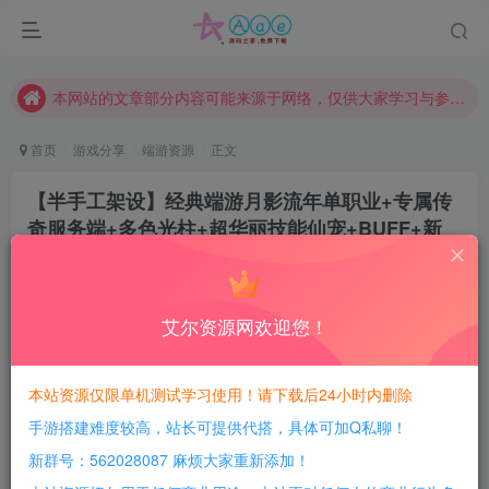
请勿相信任何评论区广告！以免上当受骗！
本网站的文章部分内容可能来源于网络，仅供大家学习与参考，如有侵权，请联系站长QQ466107887进行删除处理。
本站评论功能已从新开启！欢迎大家踊跃讨论！（用户每日活跃可得积分数量增加至600，加速获得更多免费资源！）
首页
游戏分享
端游资源
正文
本站资源大多存储在云盘，如发现链接失效，请联系我们我们会第一时间更新。
本站一律禁止以任何方式发布或转载任何违法的相关信息，访客发现请向站长举报
【半手工架设】经典端游月影流年单职业+专属传
奇服务端+多色光柱+超华丽技能仙宠+BUFF+新
现在赞助会员享受专属折扣，详情点击此条公告。
GOM引擎+配套网站
请勿相信任何评论区广告！以免上当受骗！
豆豆呀
本网站的文章部分内容可能来源于网络，仅供大家学习与参考，如有侵权，请联系站长QQ466107887进行删除处理。
关注
2年前更新
艾尔资源网欢迎您！
0
593
134
每日活跃最高可获得600积分！所有资源可以使用
本站资源仅限单机测试学习使用！请下载后24小时内删除
积分免费兑换！
手游搭建难度较高，站长可提供代搭，具体可加Q私聊！
本站全部资源均可使用积分兑换，每日活跃最高可获得
新群号：562028087 麻烦大家重新添加！
600积分，相当于本站所有资源均可白嫖！