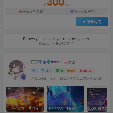
300
积分
免费
免费
年费会员
终身会员
登录购买
Believe you can and you’re halfway there.
相信自己，你也就成功了一半
豆豆呀
关注
1
3111
65
524
392W+
伤痛会改变一个人，但爱最终总会让你找回最初的自己
【一键安装】热门冒险策略类游戏崩坏：星穹铁道全新2.3版本一键端+一键代理+一键启动+免虚拟机
[一键安装] 【转载】原神3.4真端服务端+源码+配套客户端+详尽说明+GM工具+源码说明文件