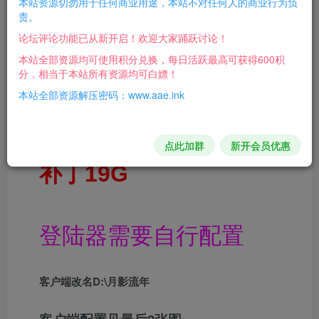
本站资源切勿用于任何商业用途，本站不对任何人的商业行为负
责。
游戏介绍：
论坛评论功能已从新开启！欢迎大家踊跃讨论！
本站全部资源均可使用积分兑换，每日活跃最高可获得600积
五大副职业，三大隐藏职
分，相当于本站所有资源均可白嫖！
本站全部资源解压密码：www.aae.ink
业，专属版本。
点此加群
新开会员优惠
补丁19G
登陆器需要自行配置
客户端改名D:\月影流年