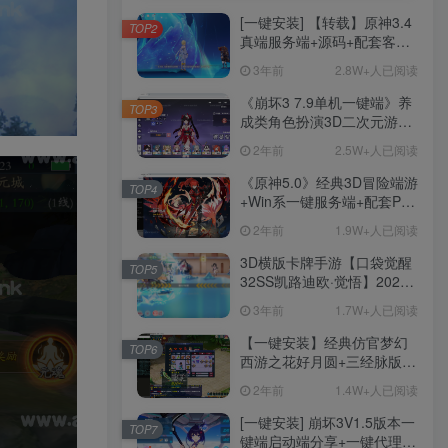
[一键安装] 【转载】原神3.4
TOP2
真端服务端+源码+配套客户
端+详尽说明+GM工具+源码
3年前
2.8W+人已阅读
说明文件
《崩坏3 7.9单机一键端》养
TOP3
成类角色扮演3D二次元游
戏、单机一键端、全角色可
2年前
2.5W+人已阅读
用、无限资源、附带保姆级
安装教程
《原神5.0》经典3D冒险端游
TOP4
+Win系一键服务端+配套PC
客户端+新版割草机+全系卡
2年前
1.9W+人已阅读
池文件
3D横版卡牌手游【口袋觉醒
TOP5
32SS凯路迪欧·觉悟】2023
整理Centos手工端服务端
3年前
1.7W+人已阅读
+支付对接+安卓苹果双端+运
营后台+GM授权后台+代理
【一键安装】经典仿官梦幻
TOP6
后台
西游之花好月圆+三经脉版本
+助战分角色+VIP礼包+会员
2年前
1.4W+人已阅读
卡+剧情活动+视频搭建及其
他修改资料
[一键安装] 崩坏3V1.5版本一
TOP7
键端启动端分享+一键代理