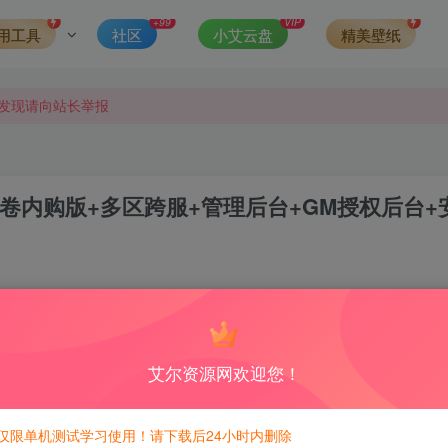
可得积分数量增加至600，加速获得更多免费资源！）
+99
VIP
用工具
社区
小艾云盘
精美壁纸
第一时间更新。
发现请向站长举报
侵权，请联系站长QQ466107887进行删除处理。
卷内购版+多区跨服+管理后台+GM授权后台+
6
12
积分免费兑换！
艾尔资源网欢迎您！
600积分，相当于本站所有资源均可白嫖！
仅限单机测试学习使用！请下载后24小时内删除