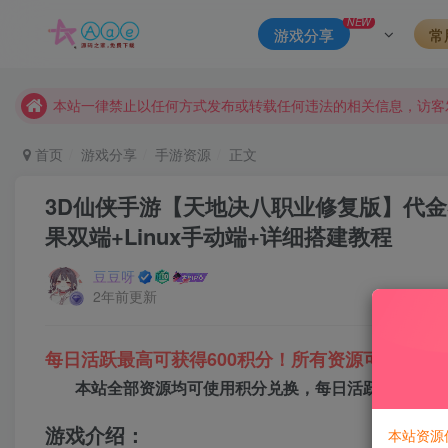
本站评论功能已从新开启！欢迎大家踊跃讨论！（用户每日活跃
NEW
游戏分享
常
本站资源大多存储在云盘，如发现链接失效，请联系我们我们会
本站一律禁止以任何方式发布或转载任何违法的相关信息，访客
现在赞助会员享受专属折扣，详情点击此条公告。
请勿相信任何评论区广告！以免上当受骗！
首页
游戏分享
手游资源
正文
本网站的文章部分内容可能来源于网络，仅供大家学习与参考，如有
3D仙侠手游【天地决八职业修复版】代金
果双端+Linux手动端+详细搭建教程
豆豆呀
2年前更新
每日活跃最高可获得600积分！所有资源可以使用
本站全部资源均可使用积分兑换，每日活跃最高可获得
游戏介绍：
本站资源