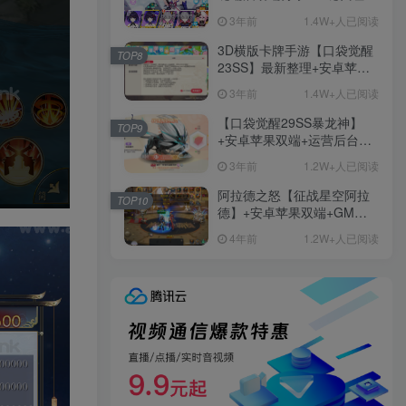
+免虚拟机一键启动+女武神
3年前
1.4W+人已阅读
ID+详细指令+极简一键修改
3D横版卡牌手游【口袋觉醒
TOP8
23SS】最新整理+安卓苹果
双端+运营后台+GM后台+详
3年前
1.4W+人已阅读
细搭建教程
【口袋觉醒29SS暴龙神】
TOP9
+安卓苹果双端+运营后台
+GM授权后台+ubuntu学习
3年前
1.2W+人已阅读
端
阿拉德之怒【征战星空阿拉
TOP10
德】+安卓苹果双端+GM授
权后台+运营后台+活动全开
4年前
1.2W+人已阅读
+详细教程