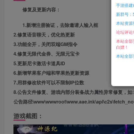
手游搭建
修复及更新内容：
新群号：5
本站资源
1.新增注册验证，去除邀请人输入框
论坛评论
2.修复语音聊天，优化热更新
本站全部
3.功能全开，关闭双端GM指令
白嫖！
4.修复无限代金券、无限元宝卡
本站全部资
5.更新尼卡激活卡道具ID
6.新增苹果客户端和苹果热更新资源
7.用群修改软件可以不限制IP位数
8.公告文件修复、游戏内部分装备战力属性异常修复，如
公告路径\www\wwwroot\www.aae.ink\api\c2s\fetch_not
游戏截图：