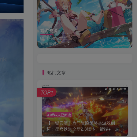
端游资源
1458篇文章
端游源码
热门文章
TOP1
4.3W+人已阅读
【一键安装】热门冒险策略类游戏崩
坏：星穹铁道全新2.3版本一键端+一...