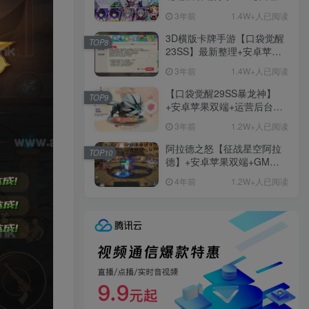
+免虚拟机一键启动+女武神
3年前
1.4W+人已阅读
ID+详细指令+极简一键修改
3D横版卡牌手游【口袋觉醒
TOP8
23SS】最新整理+安卓苹果
双端+运营后台+GM后台+详
3年前
1.4W+人已阅读
细搭建教程
【口袋觉醒29SS暴龙神】
TOP9
+安卓苹果双端+运营后台
+GM授权后台+ubuntu学习
3年前
1.2W+人已阅读
端
阿拉德之怒【征战星空阿拉
TOP10
德】+安卓苹果双端+GM授
权后台+运营后台+活动全开
4年前
1.2W+人已阅读
+详细教程