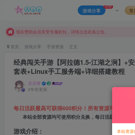
本站评论功能已从新开启！欢迎大家踊跃讨论！（用户每日活跃
NEW
游戏分享
常
本站资源大多存储在云盘，如发现链接失效，请联系我们我们会
本站一律禁止以任何方式发布或转载任何违法的相关信息，访客
现在赞助会员享受专属折扣，详情点击此条公告。
请勿相信任何评论区广告！以免上当受骗！
首页
游戏分享
手游资源
正文
本网站的文章部分内容可能来源于网络，仅供大家学习与参考，如有
经典闯关手游【阿拉德1.5-江湖之涧】+
套表+Linux手工服务端+详细搭建教程
豆豆呀
2年前更新
每日活跃最高可获得600积分！所有资源可以使用
本站全部资源均可使用积分兑换，每日活跃最高可获得
游戏介绍：
本站资源