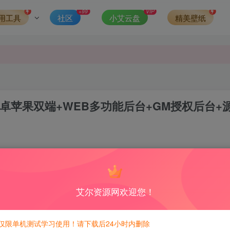
可得积分数量增加至600，加速获得更多免费资源！）
+99
VIP
用工具
社区
小艾云盘
精美壁纸
第一时间更新。
发现请向站长举报
侵权，请联系站长QQ466107887进行删除处理。
安卓苹果双端+WEB多功能后台+GM授权后台+
0
积分免费兑换！
艾尔资源网欢迎您！
600积分，相当于本站所有资源均可白嫖！
仅限单机测试学习使用！请下载后24小时内删除