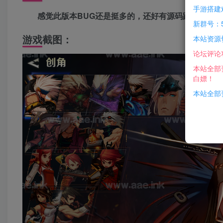
手游搭建
感觉此版本BUG还是挺多的，还好有源码跟配套表
新群号：5
游戏截图：
本站资源
论坛评论
本站全部
白嫖！
本站全部资