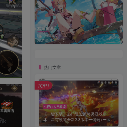
端游资源
1458篇文章
端游源码
热门文章
TOP1
4.3W+人已阅读
【一键安装】热门冒险策略类游戏崩
坏：星穹铁道全新2.3版本一键端+一...