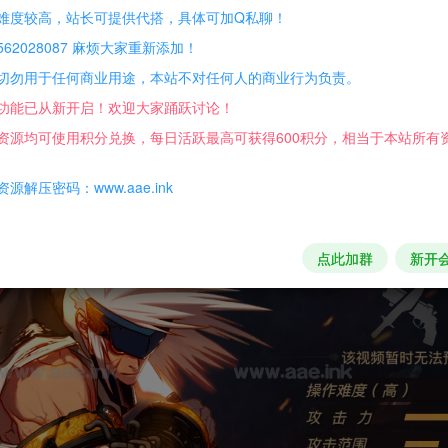
难度较高，站长可提供代搭，具体可加Q私聊！
，有兴趣的可以自己改！
62028087 麻烦大家重新添加！
切勿用于任何商业用途，本站不对任何人的商业行为负责。
功能已从新开启！欢迎大家踊跃讨论！
资源均可使用积分兑换，每日活跃最高可获得600积分，相当于本站所有
源解压密码：www.aae.ink
点此加群
新开