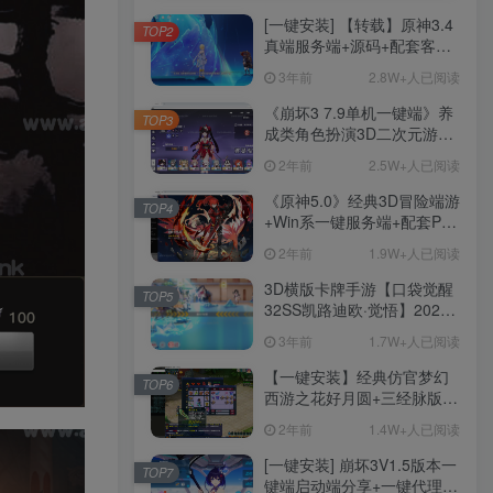
[一键安装] 【转载】原神3.4
TOP2
真端服务端+源码+配套客户
端+详尽说明+GM工具+源码
3年前
2.8W+人已阅读
说明文件
《崩坏3 7.9单机一键端》养
TOP3
成类角色扮演3D二次元游
戏、单机一键端、全角色可
2年前
2.5W+人已阅读
用、无限资源、附带保姆级
安装教程
《原神5.0》经典3D冒险端游
TOP4
+Win系一键服务端+配套PC
客户端+新版割草机+全系卡
2年前
1.9W+人已阅读
池文件
3D横版卡牌手游【口袋觉醒
TOP5
32SS凯路迪欧·觉悟】2023
整理Centos手工端服务端
3年前
1.7W+人已阅读
+支付对接+安卓苹果双端+运
营后台+GM授权后台+代理
【一键安装】经典仿官梦幻
TOP6
后台
西游之花好月圆+三经脉版本
+助战分角色+VIP礼包+会员
2年前
1.4W+人已阅读
卡+剧情活动+视频搭建及其
他修改资料
[一键安装] 崩坏3V1.5版本一
TOP7
键端启动端分享+一键代理