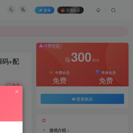
发布
开通会员
付费资源
300
源码+配
积分
年费会员
终身会员
免费
免费
关注
590
68
登录购买
游戏介绍：