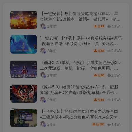
【一键安装】热门冒险策略类游戏崩坏：星
穹铁道全新2.3版本一键端+一键代理+一键启
动+免虚拟机
4.3W+
2年前
88
[一键安装] 【转载】原神3.4真端服务端+源码
+配套客户端+详尽说明+GM工具+源码说明
文件
2.8W+
3年前
66
《崩坏3 7.9单机一键端》养成类角色扮演3D
二次元游戏、单机一键端、全角色可用、无
限资源、附带保姆级安装教程
2.5W+
2年前
66
《原神5.0》经典3D冒险端游+Win系一键服
务端+配套PC客户端+新版割草机+全系卡池
文件
1.9W+
2年前
66
【一键安装】经典仿官梦幻西游之花好月圆
+三经脉版本+助战分角色+VIP礼包+会员卡
+剧情活动+视频搭建及其他修改资料
1.4W+
2年前
600