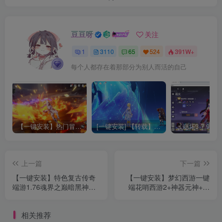
豆豆呀
关注
1
3110
65
524
391W+
每个人都存在着那部分为别人而活的自己
【一键安装】热门冒险策略类游戏崩坏：星穹铁道全新2.3版本一键端+一键代理+一键启动+免虚拟机
[一键安装] 【转载】原神3.4真端服务端+源码+配套客户端+详尽说明+GM工具+源码说明文件
上一篇
下一篇
【一键安装】特色复古传奇
【一键安装】梦幻西游一键
端游1.76魂界之巅暗黑神魂
端花哨西游2+神器元神+独
传奇+V8引擎+翎风精修+配
家打造+累充抽奖+狂暴之力
套网站+复古玩法+详细攻略
+单机一键启动
相关推荐