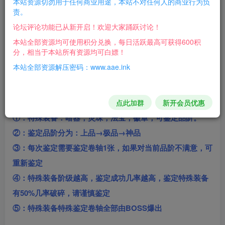
本站资源切勿用于任何商业用途，本站不对任何人的商业行为负
游戏介绍：
责。
论坛评论功能已从新开启！欢迎大家踊跃讨论！
幸运项链可以增加一定的装备爆率，想要升级你的项
本站全部资源均可使用积分兑换，每日活跃最高可获得600积
链，
分，相当于本站所有资源均可白嫖！
可以在此处可以给项链加幸运，第一次必成，第二次开始有
本站全部资源解压密码：www.aae.ink
机率成功，
可以升到幸运+8项链幸运+5增加5%PK爆率,
幸运+8增加
10%PK爆率！
点此加群
新开会员优惠
①：特殊装备：暗器，灵珠，法宝，徽章，可鉴定品阶。
②：鉴定品阶分为：上品→极品→神品
③：每次鉴定需要鉴定卷轴1张，如果对当前品阶不满意，可
重新鉴定
④：特殊装备阶级越高，鉴定成功几率越高，鉴定特殊装备
有50%几率破碎，请谨慎鉴定
⑤：特殊装备特殊鉴定卷轴全部由BOSS爆出