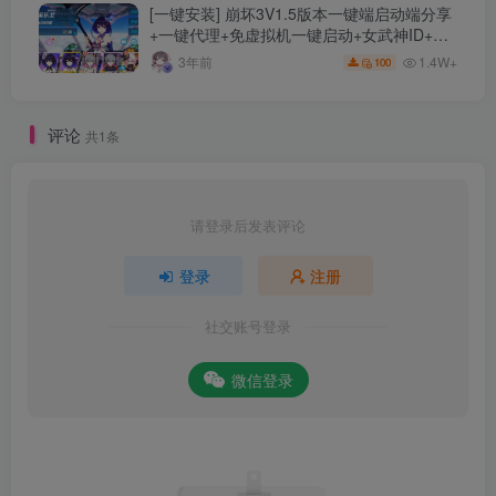
[一键安装] 崩坏3V1.5版本一键端启动端分享
+一键代理+免虚拟机一键启动+女武神ID+详
细指令+极简一键修改
1.4W+
3年前
100
评论
共1条
请登录后发表评论
登录
注册
社交账号登录
微信登录