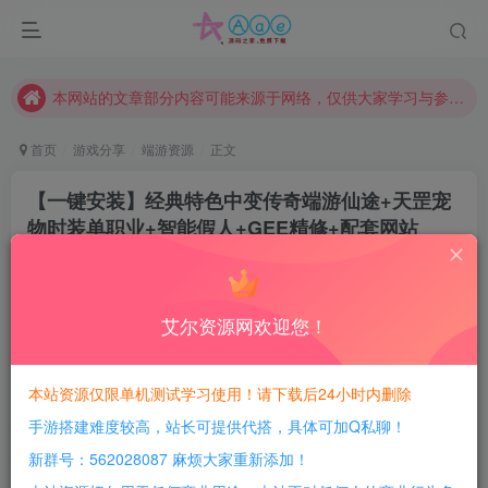
现在赞助会员享受专属折扣，详情点击此条公告。
请勿相信任何评论区广告！以免上当受骗！
本网站的文章部分内容可能来源于网络，仅供大家学习与参考，如有侵权，请联系站长QQ466107887进行删除处理。
首页
游戏分享
端游资源
正文
【一键安装】经典特色中变传奇端游仙途+天罡宠
物时装单职业+智能假人+GEE精修+配套网站
豆豆呀
关注
2年前更新
1
431
84
艾尔资源网欢迎您！
每日活跃最高可获得600积分！所有资源可以使用
积分免费兑换！
本站资源仅限单机测试学习使用！请下载后24小时内删除
本站全部资源均可使用积分兑换，每日活跃最高可获得
手游搭建难度较高，站长可提供代搭，具体可加Q私聊！
600积分，相当于本站所有资源均可白嫖！
新群号：562028087 麻烦大家重新添加！