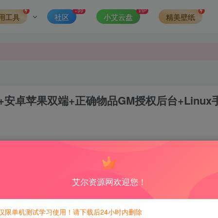
发现请向站长举报
+99
VIP
用工具
社区
小艾云盘
精美壁纸
侵权，请联系站长QQ466107887进行删除处理。
+安卓苹果双端+正确物品GM授权后台+Linux
1
6
积分免费兑换！
艾尔资源网欢迎您！
600积分，相当于本站所有资源均可白嫖！
仅限单机测试学习使用！请下载后24小时内删除