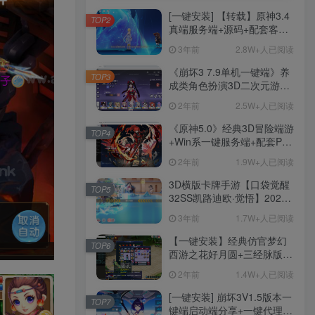
[一键安装] 【转载】原神3.4
TOP2
真端服务端+源码+配套客户
端+详尽说明+GM工具+源码
3年前
2.8W+人已阅读
说明文件
《崩坏3 7.9单机一键端》养
TOP3
成类角色扮演3D二次元游
戏、单机一键端、全角色可
2年前
2.5W+人已阅读
用、无限资源、附带保姆级
安装教程
《原神5.0》经典3D冒险端游
TOP4
+Win系一键服务端+配套PC
客户端+新版割草机+全系卡
2年前
1.9W+人已阅读
池文件
3D横版卡牌手游【口袋觉醒
TOP5
32SS凯路迪欧·觉悟】2023
整理Centos手工端服务端
3年前
1.7W+人已阅读
+支付对接+安卓苹果双端+运
营后台+GM授权后台+代理
【一键安装】经典仿官梦幻
TOP6
后台
西游之花好月圆+三经脉版本
+助战分角色+VIP礼包+会员
2年前
1.4W+人已阅读
卡+剧情活动+视频搭建及其
他修改资料
[一键安装] 崩坏3V1.5版本一
TOP7
键端启动端分享+一键代理