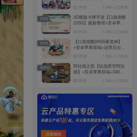
+免虚拟机一键启动+女武神
3年前
1.4W+人已阅读
ID+详细指令+极简一键修改
3D横版卡牌手游【口袋觉醒
TOP8
23SS】最新整理+安卓苹果
双端+运营后台+GM后台+详
3年前
1.4W+人已阅读
细搭建教程
【口袋觉醒29SS暴龙神】
TOP9
+安卓苹果双端+运营后台
+GM授权后台+ubuntu学习
3年前
1.2W+人已阅读
端
阿拉德之怒【征战星空阿拉
TOP10
德】+安卓苹果双端+GM授
权后台+运营后台+活动全开
4年前
1.2W+人已阅读
+详细教程