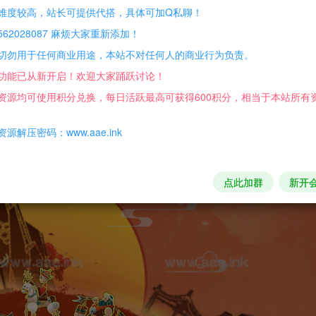
难度较高，站长可提供代搭，具体可加Q私聊！
玩！
62028087 麻烦大家重新添加！
切勿用于任何商业用途，本站不对任何人的商业行为负责。
功能已从新开启！欢迎大家踊跃讨论！
资源均可使用积分兑换，每日活跃最高可获得600积分，相当于本站所有
源解压密码：www.aae.ink
点此加群
新开