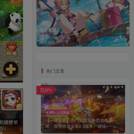
端游资源
1458篇文章
端游源码
热门文章
TOP1
4.3W+人已阅读
【一键安装】热门冒险策略类游戏崩
坏：星穹铁道全新2.3版本一键端+一...