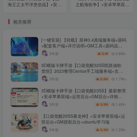
海王之太平洋堡垒战】+安卓
之航海纷争】+安卓苹果双端
苹果双端+GM授权后台+加
+GM授权后台+加解密工具
解密工具+全套表+Linux手工
+全套表+Linux手工服务端
相关推荐
服务端+详细搭建教程
+详细搭建教程
[一键安装] 【转载】原神3.4真端服务端+源码
+配套客户端+详尽说明+GM工具+源码说明
文件
2.8W+
3年前
66
3D横版卡牌手游【口袋觉醒32SS凯路迪欧·
觉悟】2023整理Centos手工端服务端+支付
对接+安卓苹果双端+运营后台+GM授权后台
1.7W+
3年前
300
+代理后台
3D横版卡牌手游【口袋觉醒23SS】最新整理
+安卓苹果双端+运营后台+GM后台+详细搭
建教程
1.4W+
3年前
300
【口袋觉醒29SS暴龙神】+安卓苹果双端+运
营后台+GM授权后台+ubuntu学习端
1.2W+
3年前
300