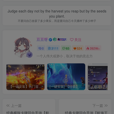
Judge each day not by the harvest you reap but by the seeds
you plant.
不要问自己收获了多少果实，而是要问自己今天播种了多少种子
豆豆呀
关注
0
3111
65
524
392W+
一个人伟大或渺小，取决于他的意志力
【一键安装】热门冒险策略类游戏崩坏：星穹铁道全新2.3版本一键端+一键代理+一键启动+免虚拟机
[一键安装] 【转载】原神3.4真端服务端+源码+配套客户端+详尽说明+GM工具+源码说明文件
上一篇
下一篇
经典横版卡牌回合手游【航
经典卡牌回合手游【航海王