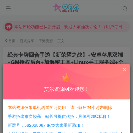
本网站的文章部分内容可能来源于网络，仅供大家学习与参考，如有侵权，请联系站长QQ466107887进行删除处理。
本站评论功能已从新开启！欢迎大家踊跃讨论！（用户每日活跃可得积分数量增加至600，加速获得更多免费资源！）
本站资源大多存储在云盘，如发现链接失效，请联系我们我们会第一时间更新。
本站一律禁止以任何方式发布或转载任何违法的相关信息，访客发现请向站长举报
首页
游戏分享
手游资源
正文
现在赞助会员享受专属折扣，详情点击此条公告。
经典卡牌回合手游【新荣耀之战】+安卓苹果双端
请勿相信任何评论区广告！以免上当受骗！
+GM授权后台+加解密工具+Linux手工服务端+全
本网站的文章部分内容可能来源于网络，仅供大家学习与参考，如有侵权，请联系站长QQ466107887进行删除处理。
套表+详细搭建教程
豆豆呀
关注
2年前更新
艾尔资源网欢迎您！
0
484
87
每日活跃最高可获得600积分！所有资源可以使用
本站资源仅限单机测试学习使用！请下载后24小时内删除
积分免费兑换！
手游搭建难度较高，站长可提供代搭，具体可加Q私聊！
游戏介绍：
新群号：562028087 麻烦大家重新添加！