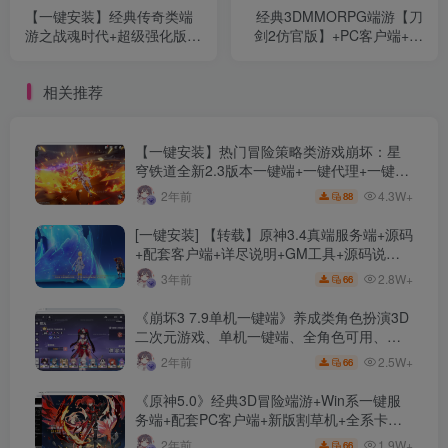
【一键安装】经典传奇类端
经典3DMMORPG端游【刀
游之战魂时代+超级强化版
剑2仿官版】+PC客户端+配
+700格大背包+自动回收+自
套登录器+网页商城+GM后
动吸怪
台+Linux手工服务端+详细搭
相关推荐
建教程
【一键安装】热门冒险策略类游戏崩坏：星
穹铁道全新2.3版本一键端+一键代理+一键启
动+免虚拟机
4.3W+
2年前
88
[一键安装] 【转载】原神3.4真端服务端+源码
+配套客户端+详尽说明+GM工具+源码说明
文件
2.8W+
3年前
66
《崩坏3 7.9单机一键端》养成类角色扮演3D
二次元游戏、单机一键端、全角色可用、无
限资源、附带保姆级安装教程
2.5W+
2年前
66
《原神5.0》经典3D冒险端游+Win系一键服
务端+配套PC客户端+新版割草机+全系卡池
文件
1.9W+
2年前
66