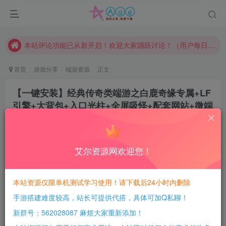
请勿相信任何评论区广告！以免上当受骗！
本网站的文章部分内容可能来源于网络，仅供大家学习与参考，如有侵权，请联系站长QQ466107887进行删除处理。
本站评论功能已从新开启！欢迎大家踊跃讨论！（用户每日活跃可得积分数量增加至600，加速获得更多免费资源！）
本站资源大多存储在云盘，如发现链接失效，请联系我们我们会第一时间更新。
首页
游戏分享
端游资源
正文
本站一律禁止以任何方式发布或转载任何违法的相关信息，访客发现请向站长举报
【一键安装】经典传奇类端游之白鹿奇缘专属+LF
现在赞助会员享受专属折扣，详情点击此条公告。
引擎+大背包+入口光柱+全屏吸怪+配套网站+微端
请勿相信任何评论区广告！以免上当受骗！
服务器及详细搭建教程
本网站的文章部分内容可能来源于网络，仅供大家学习与参考，如有侵权，请联系站长QQ466107887进行删除处理。
豆豆呀
关注
2年前更新
艾尔资源网欢迎您！
0
549
121
每日活跃最高可获得600积分！所有资源可以使用
本站资源仅限单机测试学习使用！请下载后24小时内删除
积分免费兑换！
手游搭建难度较高，站长可提供代搭，具体可加Q私聊！
游戏介绍：
新群号：562028087 麻烦大家重新添加！