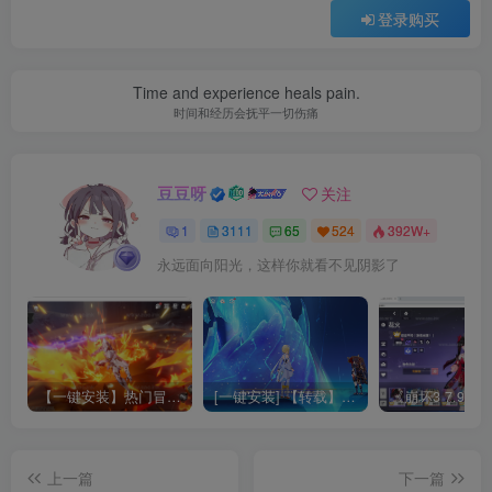
登录购买
Time and experience heals pain.
时间和经历会抚平一切伤痛
豆豆呀
关注
1
3111
65
524
392W+
永远面向阳光，这样你就看不见阴影了
【一键安装】热门冒险策略类游戏崩坏：星穹铁道全新2.3版本一键端+一键代理+一键启动+免虚拟机
[一键安装] 【转载】原神3.4真端服务端+源码+配套客户端+详尽说明+GM工具+源码说明文件
上一篇
下一篇