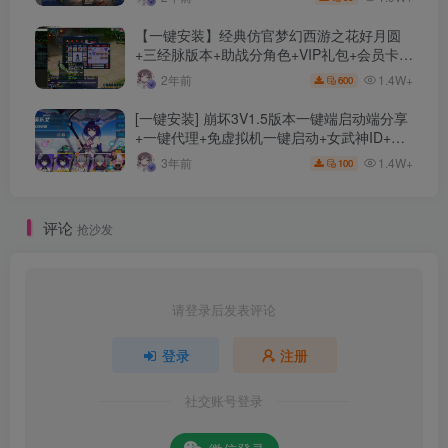
【一键安装】经典仿官梦幻西游之花好月圆
+三经脉版本+助战分角色+VIP礼包+会员卡
+剧情活动+视频搭建及其他修改资料
1.4W+
2年前
600
[一键安装] 崩坏3V1.5版本一键端启动端分享
+一键代理+免虚拟机一键启动+女武神ID+详
细指令+极简一键修改
1.4W+
3年前
100
评论
抢沙发
请登录后发表评论
登录
注册
社交账号登录