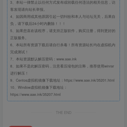
3、本站一律禁止以任何方式发布或转载任何违法的相关信息，访
客发现请向站长举报。
4、如因商用或其他原因引起一切纠纷和本人与论坛无关，后果自
负，请下载后24小时内删除！！！
5、如果您喜欢该程序，请支持正版软件，购买注册，得到更好的
正版服务。
6、本站所有资源下载后请自行杀毒！所有资源站长均在虚拟机内
完成测试！
7、本站资源默认解压密码：www.aae.ink
8、如果不是此解压密码，注意看压缩包的注释，推荐使用winrar
进行解压！
9、Centos虚拟机镜像下载地址：https://www.aae.ink/35201.html
10、Window虚拟机镜像下载地址：
https://www.aae.ink/35207.html
THE END