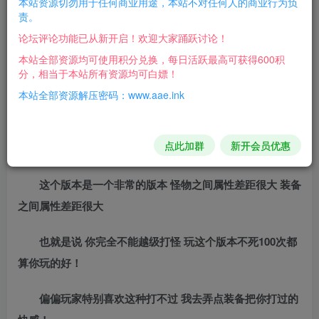
本站资源切勿用于任何商业用途，本站不对任何人的商业行为负
这个版本是别人手上的一个独家版本，拿到手转了V8加
责。
了大背包 修复了一些地图显示 重做了地图链接显示 入口光
论坛评论功能已从新开启！欢迎大家踊跃讨论！
柱等
本站全部资源均可使用积分兑换，每日活跃最高可获得600积
分，相当于本站所有资源均可白嫖！
重新优化了爆率 转生 等需求 顶赞加了一个全屏吸怪
本站全部资源解压密码：www.aae.ink
鉴定改为了初级装备 NPC鉴定 高级专属装备丢出来鉴
点此加群
新开会员优惠
定 不然很卡
这个版本是一个非常的版本 怪物之间属性差距很大 装备
之间属性差距很大
也就是说 你完全不能越级打怪 玩这个版本不死100次都
算你玩的好！
偏偏玩家特别喜欢这种打不过 我去弄点装备把你打过的