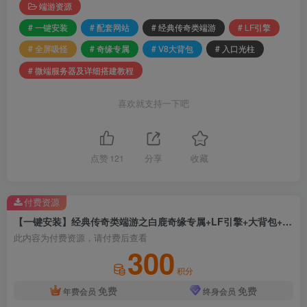
端游资源
# 一键安装
# 配套网站
# 经典传奇类端游
# LF引擎
# 全屏吸怪
# 奇缘专属
# V8大背包
# 入口光柱
# 微端服务器及详细搭建教程
喜欢就支持一下吧
点赞
121
分享
收藏
付费资源
【一键安装】经典传奇类端游之白鹿奇缘专属+LF引擎+大背包+入口光柱+全屏吸怪+配套网站+微端服务器及详细搭建教程
此内容为付费资源，请付费后查看
300
积分
免费
免费
年费会员
终身会员