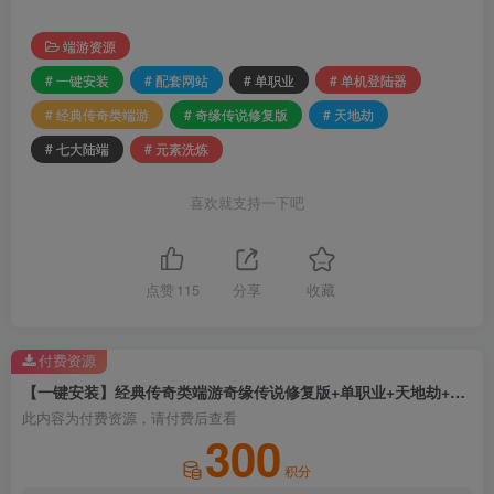
端游资源
# 一键安装
# 配套网站
# 单职业
# 单机登陆器
# 经典传奇类端游
# 奇缘传说修复版
# 天地劫
# 七大陆端
# 元素洗炼
喜欢就支持一下吧
点赞
115
分享
收藏
付费资源
【一键安装】经典传奇类端游奇缘传说修复版+单职业+天地劫+七大陆端+坐骑皮肤+神器锻造+五行结界+单机登陆器
此内容为付费资源，请付费后查看
300
积分