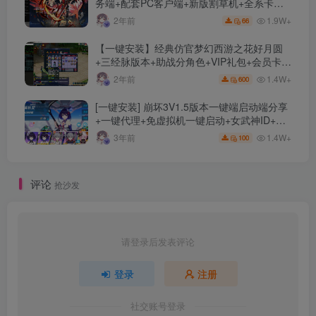
务端+配套PC客户端+新版割草机+全系卡池
文件
1.9W+
2年前
66
【一键安装】经典仿官梦幻西游之花好月圆
+三经脉版本+助战分角色+VIP礼包+会员卡
+剧情活动+视频搭建及其他修改资料
1.4W+
2年前
600
[一键安装] 崩坏3V1.5版本一键端启动端分享
+一键代理+免虚拟机一键启动+女武神ID+详
细指令+极简一键修改
1.4W+
3年前
100
评论
抢沙发
请登录后发表评论
登录
注册
社交账号登录