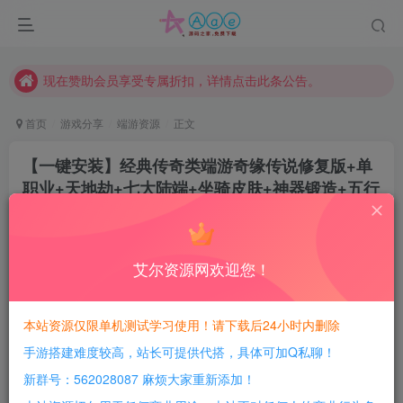
本站一律禁止以任何方式发布或转载任何违法的相关信息，访客发现请向站长举报
现在赞助会员享受专属折扣，详情点击此条公告。
请勿相信任何评论区广告！以免上当受骗！
本网站的文章部分内容可能来源于网络，仅供大家学习与参考，如有侵权，请联系站长QQ466107887进行删除处理。
首页
游戏分享
端游资源
正文
【一键安装】经典传奇类端游奇缘传说修复版+单
职业+天地劫+七大陆端+坐骑皮肤+神器锻造+五行
结界+单机登陆器
豆豆呀
关注
2年前更新
艾尔资源网欢迎您！
0
528
115
每日活跃最高可获得600积分！所有资源可以使用
本站资源仅限单机测试学习使用！请下载后24小时内删除
积分免费兑换！
手游搭建难度较高，站长可提供代搭，具体可加Q私聊！
本站全部资源均可使用积分兑换，每日活跃最高可获得
新群号：562028087 麻烦大家重新添加！
600积分，相当于本站所有资源均可白嫖！