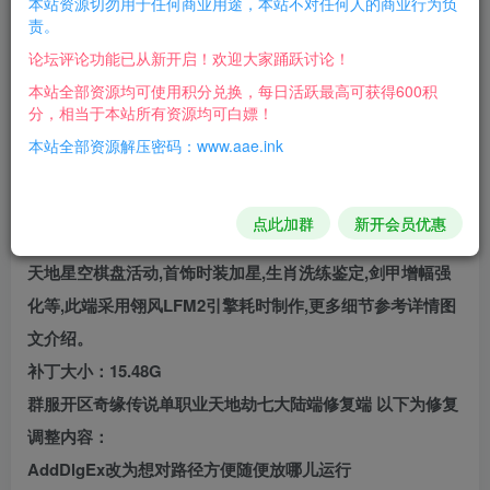
本站资源切勿用于任何商业用途，本站不对任何人的商业行为负
责。
游戏介绍：
论坛评论功能已从新开启！欢迎大家踊跃讨论！
奇缘传说单职业天地劫七大陆端_坐骑皮肤_神器锻造_
本站全部资源均可使用积分兑换，每日活跃最高可获得600积
分，相当于本站所有资源均可白嫖！
五行结界[LFM2]
本站全部资源解压密码：www.aae.ink
——————————————————————
奇缘传说天地劫专属神器单职业传奇多大陆装备重生,寒武纪
点此加群
新开会员优惠
往生界, 武帝试炼之地,时装设计师,废品回收站,飞升指引人,
天地星空棋盘活动,首饰时装加星,生肖洗练鉴定,剑甲增幅强
化等,此端采用翎风LFM2引擎耗时制作,更多细节参考详情图
文介绍。
补丁大小：15.48G
群服开区奇缘传说单职业天地劫七大陆端修复端 以下为修复
调整内容：
AddDlgEx改为想对路径方便随便放哪儿运行