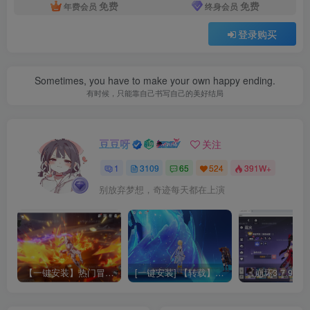
免费
免费
年费会员
终身会员
登录购买
Sometimes, you have to make your own happy ending.
有时候，只能靠自己书写自己的美好结局
豆豆呀
关注
1
3109
65
524
391W+
别放弃梦想，奇迹每天都在上演
【一键安装】热门冒险策略类游戏崩坏：星穹铁道全新2.3版本一键端+一键代理+一键启动+免虚拟机
[一键安装] 【转载】原神3.4真端服务端+源码+配套客户端+详尽说明+GM工具+源码说明文件