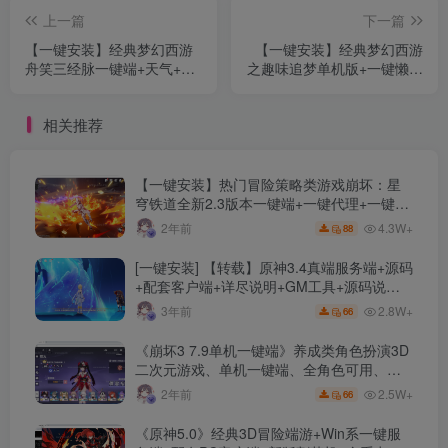
上一篇
下一篇
【一键安装】经典梦幻西游
【一键安装】经典梦幻西游
舟笑三经脉一键端+天气+侵
之趣味追梦单机版+一键懒人
蚀+武神坛+配套源码+VIP系
版+功能超全+主线任务完善
统+助战系统+单机一键端
+快速传送+单机一键启动
相关推荐
【一键安装】热门冒险策略类游戏崩坏：星
穹铁道全新2.3版本一键端+一键代理+一键启
动+免虚拟机
4.3W+
2年前
88
[一键安装] 【转载】原神3.4真端服务端+源码
+配套客户端+详尽说明+GM工具+源码说明
文件
2.8W+
3年前
66
《崩坏3 7.9单机一键端》养成类角色扮演3D
二次元游戏、单机一键端、全角色可用、无
限资源、附带保姆级安装教程
2.5W+
2年前
66
《原神5.0》经典3D冒险端游+Win系一键服