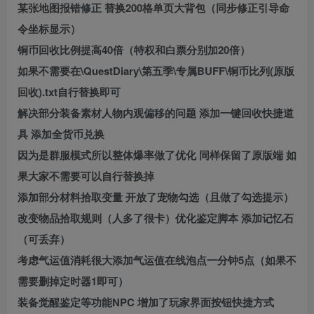
某张地图报错修正 替换200格单页大背包（同步修正引导命
令坐标显示）
铜币回收比例提高40倍（特权和白票分别加20倍）
如果不需要在\QuestDiary\第五季\专属BUFF\铜币比列(原版
回收).txt自行替换即可
解决部分装备素材人物内观偏移的问题 添加一键回收快捷道
具 添加全货币兑换
因为是群服模式所以整体爆率做了优化 同样保留了原版端 如
果大家不需要可以自行替换掉
添加部分材料拾取变量 开放了宠物勾选（且做了勾选提示）
改变物品拾取规则（人多了很卡）优化鉴定脚本 添加记忆石
（可丢弃）
考虑气运值消耗很大添加气运值在线泡点一分钟5点（如果不
需要删掉定时器1即可）
装备觉醒鉴定等功能NPC 增加了玩家界面按钮快捷方式