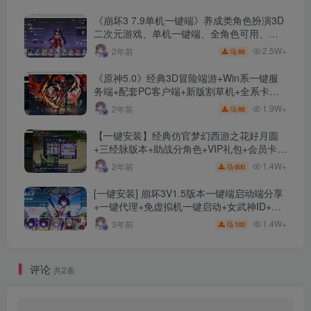
《崩坏3 7.9单机一键端》养成类角色扮演3D
二次元游戏、单机一键端、全角色可用、无
限资源、附带保姆级安装教程
2.5W+
2年前
66
《原神5.0》经典3D冒险端游+Win系一键服
务端+配套PC客户端+新版割草机+全系卡池
文件
1.9W+
2年前
66
【一键安装】经典仿官梦幻西游之花好月圆
+三经脉版本+助战分角色+VIP礼包+会员卡
+剧情活动+视频搭建及其他修改资料
1.4W+
2年前
600
[一键安装] 崩坏3V1.5版本一键端启动端分享
+一键代理+免虚拟机一键启动+女武神ID+详
细指令+极简一键修改
1.4W+
3年前
100
评论
共2条