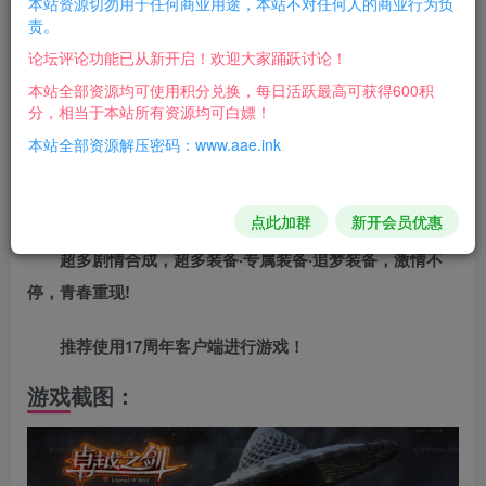
本站资源切勿用于任何商业用途，本站不对任何人的商业行为负
责。
游戏介绍：
论坛评论功能已从新开启！欢迎大家踊跃讨论！
历时三个月的数据测试，确保任何档次的玩家，都有追
本站全部资源均可使用积分兑换，每日活跃最高可获得600积
分，相当于本站所有资源均可白嫖！
梦的体验!
本站全部资源解压密码：www.aae.ink
装备材料元宝保值，爆率高，玩起来轻松无压力，激情
满满!
点此加群
新开会员优惠
超多剧情合成，超多装备·专属装备·追梦装备，激情不
停，青春重现!
推荐使用17周年客户端进行游戏！
游戏截图：