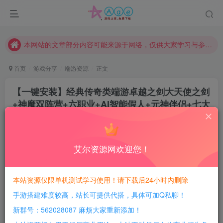
现在赞助会员享受专属折扣，详情点击此条公告。
请勿相信任何评论区广告！以免上当受骗！
本网站的文章部分内容可能来源于网络，仅供大家学习与参考，如有侵权，请联系站长QQ466107887进行删除处理。
首页
游戏分享
端游资源
正文
【一键安装】经典传奇类端游卓越之剑大天使之剑
+神魔双阵营+六职业+AI智能假人+元神伴侣+七大
陆+V8引擎+单机登陆器
豆豆呀
关注
2年前更新
艾尔资源网欢迎您！
2
398
175
每日活跃最高可获得600积分！所有资源可以使用
本站资源仅限单机测试学习使用！请下载后24小时内删除
积分免费兑换！
手游搭建难度较高，站长可提供代搭，具体可加Q私聊！
本站全部资源均可使用积分兑换，每日活跃最高可获得
新群号：562028087 麻烦大家重新添加！
600积分，相当于本站所有资源均可白嫖！