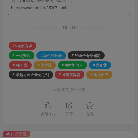
10、Window虚拟机镜像下载地址：
https://www.aae.ink/35207.html
THE END
端游资源
# 一键安装
# 单机登陆器
# 经典传奇类端游
# V8引擎
# 七大陆
# AI智能假人
# 六职业
# 卓越之剑大天使之剑
# 神魔双阵营
# 元神伴侣
喜欢就支持一下吧
点赞
175
分享
收藏
付费资源