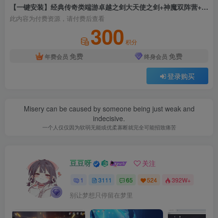
【一键安装】经典传奇类端游卓越之剑大天使之剑+神魔双阵营+六职业+AI智能假人+元神伴侣+七大陆+V8引擎+单机登陆器
此内容为付费资源，请付费后查看
300
积分
免费
免费
年费会员
终身会员
登录购买
Misery can be caused by someone being just weak and
indecisive.
一个人仅仅因为软弱无能或优柔寡断就完全可能招致痛苦
豆豆呀
关注
1
3111
65
524
392W+
别让梦想只停留在梦里