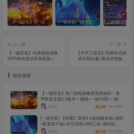
【一键安装】热门冒险策略类游戏崩坏：星穹铁道全新2.3版本一键端+一键代理+一键启动+免虚拟机
[一键安装] 【转载】原神3.4真端服务端+源码+配套客户端+详尽说明+GM工具+源码说明文件
上一篇
下一篇
【一键安装】经典端游游蝶
【半手工架设】经典怀旧游
DOF86光迹仿官单机版+全
戏天晴征服+降龙武僧版本
职业二觉柔化+5女鬼剑+4女
+单机启动教程+完整图解
圣职+合金战士+视频教程
相关推荐
+详细攻略
【一键安装】热门冒险策略类游戏崩坏：星
穹铁道全新2.3版本一键端+一键代理+一键启
动+免虚拟机
4.3W+
2年前
88
[一键安装] 【转载】原神3.4真端服务端+源码
+配套客户端+详尽说明+GM工具+源码说明
文件
2.8W+
3年前
66