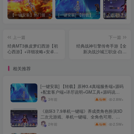
【一键安装】热门冒险策略类游戏崩坏：星穹铁道全新2.3版本一键端+一键代理+一键启动+免虚拟机
[一键安装] 【转载】原神3.4真端服务端+源码+配套客户端+详尽说明+GM工具+源码说明文件
上一篇
下一篇
经典MT3换皮梦幻西游【初
经典战神引擎传奇手游【全
心西游】+详细攻略+安卓苹
新决战沙城三职业-白猪
果双端+正确物品GM授权后
3.1】+安卓苹果双端+GM授
台+Linux手工服务端+详细搭
权后台+Windows详细搭建教
相关推荐
建教程
程
[一键安装] 【转载】原神3.4真端服务端+源码
+配套客户端+详尽说明+GM工具+源码说明
文件
2.8W+
3年前
66
《崩坏3 7.9单机一键端》养成类角色扮演3D
二次元游戏、单机一键端、全角色可用、无
限资源、附带保姆级安装教程
2.5W+
2年前
66