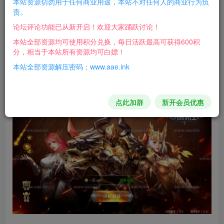
本站资源切勿用于任何商业用途，本站不对任何人的商业行为负
责。
游戏介绍：
论坛评论功能已从新开启！欢迎大家踊跃讨论！
服务端启动个别服务有红字报错，无视就行！
本站全部资源均可使用积分兑换，每日活跃最高可获得600积
分，相当于本站所有资源均可白嫖！
客户端提示进入游戏失败多试几次就好了！
本站全部资源解压密码：www.aae.ink
游戏截图：
点此加群
新开会员优惠