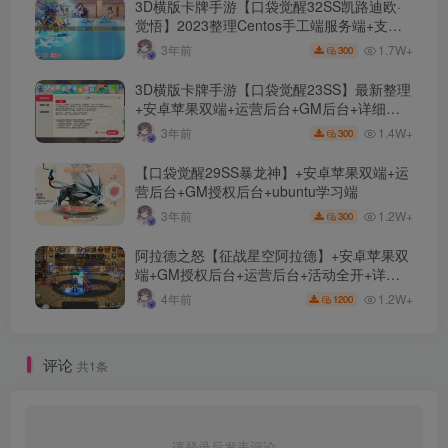
3D横版卡牌手游【口袋觉醒32SS凯路迪欧·
觉悟】2023整理Centos手工端服务端+支付
对接+安卓苹果双端+运营后台+GM授权后台
1.7W+
3年前
300
+代理后台
3D横版卡牌手游【口袋觉醒23SS】最新整理
+安卓苹果双端+运营后台+GM后台+详细搭
建教程
1.4W+
3年前
300
【口袋觉醒29SS暴龙神】+安卓苹果双端+运
营后台+GM授权后台+ubuntu学习端
1.2W+
3年前
300
阿拉德之怒【征战星空阿拉德】+安卓苹果双
端+GM授权后台+运营后台+活动全开+详细
教程
1.2W+
4年前
1200
评论
共1条
请登录后发表评论