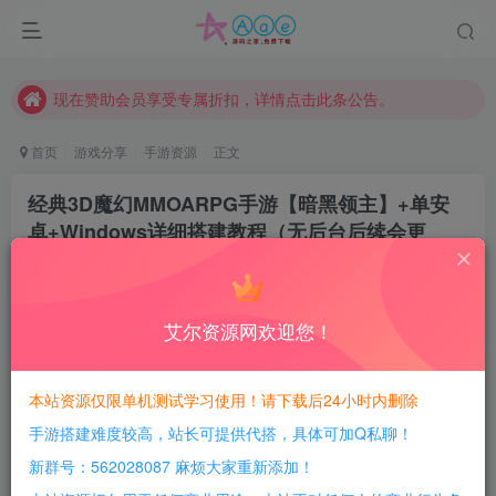
本站资源大多存储在云盘，如发现链接失效，请联系我们我们会第一时间更新。
本站一律禁止以任何方式发布或转载任何违法的相关信息，访客发现请向站长举报
现在赞助会员享受专属折扣，详情点击此条公告。
请勿相信任何评论区广告！以免上当受骗！
首页
游戏分享
手游资源
正文
本网站的文章部分内容可能来源于网络，仅供大家学习与参考，如有侵权，请联系站长QQ466107887进行删除处理。
经典3D魔幻MMOARPG手游【暗黑领主】+单安
卓+Windows详细搭建教程（无后台后续会更
新！）
豆豆呀
关注
2年前更新
艾尔资源网欢迎您！
1
850
167
每日活跃最高可获得600积分！所有资源可以使用
本站资源仅限单机测试学习使用！请下载后24小时内删除
积分免费兑换！
手游搭建难度较高，站长可提供代搭，具体可加Q私聊！
本站全部资源均可使用积分兑换，每日活跃最高可获得
新群号：562028087 麻烦大家重新添加！
600积分，相当于本站所有资源均可白嫖！