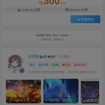
300
积分
免费
免费
年费会员
终身会员
登录购买
better late than never.
只要开始，虽晚不迟
豆豆呀
关注
1
3109
65
524
391W+
当你的信念强于你的胆怯时，你就可以将梦想变为现实了
【一键安装】热门冒险策略类游戏崩坏：星穹铁道全新2.3版本一键端+一键代理+一键启动+免虚拟机
[一键安装] 【转载】原神3.4真端服务端+源码+配套客户端+详尽说明+GM工具+源码说明文件