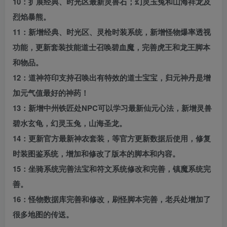
10：扩展经典、时光区最新灵兽石；幻灵玉兔和山海祥龙及
烈焰暴熊。
11：新增经典、时光区、灵枪时装系统，新增怪物爆率透视
功能，更新套装技能道士召唤碧血魔，完善虎王和龙王脚本
和物品。
12：道神符印支持召唤出有特效的道士宝宝，归元神丹是增
加元气值最好的神药！
13：新增中州铁匠处NPC可以学习最新仙元心法，新增灵兽
碧水玄龟，幻灵玉兔，山海圣龙。
14：更新官方最新神农套装，等官方更新数据后使用，修复
时装图鉴系统，增加和修改了版本的脚本和内容。
15：坐骑系统完善法宝和符文系统修改和完善，镇魔系统完
善。
16：怪物数据库完善和修改，刷怪脚本完善，老兵处增加了
很多地图的传送。