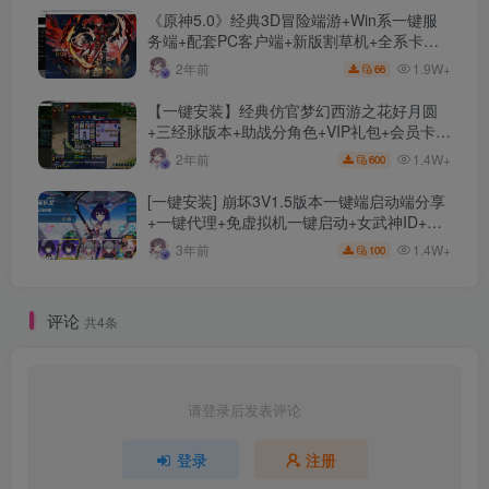
《原神5.0》经典3D冒险端游+Win系一键服
务端+配套PC客户端+新版割草机+全系卡池
文件
1.9W+
2年前
66
【一键安装】经典仿官梦幻西游之花好月圆
+三经脉版本+助战分角色+VIP礼包+会员卡
+剧情活动+视频搭建及其他修改资料
1.4W+
2年前
600
[一键安装] 崩坏3V1.5版本一键端启动端分享
+一键代理+免虚拟机一键启动+女武神ID+详
细指令+极简一键修改
1.4W+
3年前
100
评论
共4条
请登录后发表评论
登录
注册