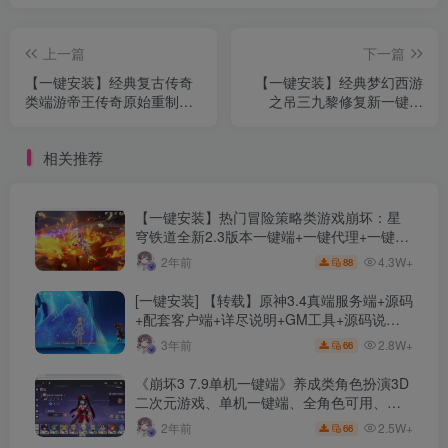
上一篇
下一篇
【一键安装】经典复古传奇
【一键安装】经典梦幻西游
类端游帝王传奇原始重制版
之吊三九黎修复新一键端
+一键启动服务端+配套客户
+VIP系统+称号月卡累充+抽
端
奖+自动挂机+装备图鉴+月
相关推荐
卡地图
【一键安装】热门冒险策略类游戏崩坏：星
穹铁道全新2.3版本一键端+一键代理+一键启
动+免虚拟机
4.3W+
2年前
88
[一键安装] 【转载】原神3.4真端服务端+源码
+配套客户端+详尽说明+GM工具+源码说明
文件
2.8W+
3年前
66
《崩坏3 7.9单机一键端》养成类角色扮演3D
二次元游戏、单机一键端、全角色可用、无
限资源、附带保姆级安装教程
2.5W+
2年前
66