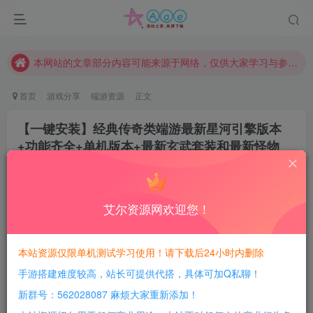
请勿相信任何评论区广告！以免上当受骗！
本网站的文章部分内容可能来源于网络，仅供大家学习与参考，如有侵权，请联系站长QQ466107887进行删除处理。
本站评论功能已从新开启！欢迎大家踊跃讨论！（用户每日活跃可得积分数量增加至600，加速获得更多免费资源！）
本站资源大多存储在云盘，如发现链接失效，请联系我们我们会第一时间更新。
首页
游戏分享
端游资源
正文
本站一律禁止以任何方式发布或转载任何违法的相关信息，访客发现请向站长举报
【一键安装】经典传奇类端游最新星河引擎版本
现在赞助会员享受专属折扣，详情点击此条公告。
+功能齐全+单机版本+最新玄武套装和最新怪物
请勿相信任何评论区广告！以免上当受骗！
+最新神农套装
本网站的文章部分内容可能来源于网络，仅供大家学习与参考，如有侵权，请联系站长QQ466107887进行删除处理。
豆豆呀
关注
2年前更新
艾尔资源网欢迎您！
4
599
183
每日活跃最高可获得600积分！所有资源可以使用
本站资源仅限单机测试学习使用！请下载后24小时内删除
积分免费兑换！
手游搭建难度较高，站长可提供代搭，具体可加Q私聊！
本站全部资源均可使用积分兑换，每日活跃最高可获得
新群号：562028087 麻烦大家重新添加！
600积分，相当于本站所有资源均可白嫖！