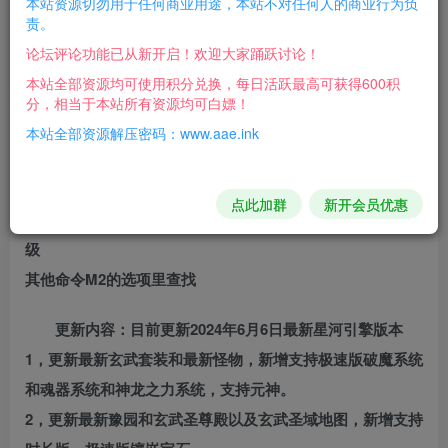
本站资源切勿用于任何商业用途，本站不对任何人的商业行为负
责。
游戏介绍：
论坛评论功能已从新开启！欢迎大家踊跃讨论！
游戏说明：此引擎为星河最新引擎，用细解压至D盘，
本站全部资源均可使用积分兑换，每日活跃最高可获得600积
分，相当于本站所有资源均可白嫖！
其他盘请重新配置启动器更改服务端路径。
本站全部资源解压密码：www.aae.ink
自带GM账号：saoazao
GM账号密码：1234
点此加群
新开会员优惠
GM命令：@MAKE 物品名称 数量 @go 地图号 @level 等
级
其他命令M2的选项里查找
更新内容：目前更新2024年6月6日最新星河引擎版本
1，更新最新玄武套装和最新怪物，新增支持极速版破魔系统
和魂器系统和神龙之力系统，支持元神。
2，更新最新豫园和玄武圣尊殿以及玄武圣域地图，新增支持