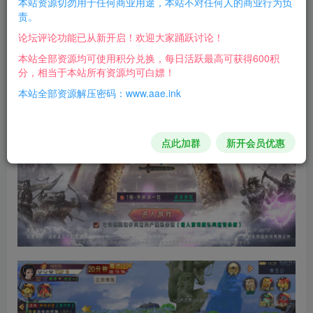
本站资源切勿用于任何商业用途，本站不对任何人的商业行为负
游戏介绍：
责。
论坛评论功能已从新开启！欢迎大家踊跃讨论！
换名字游戏，内容好像什么都没改，自行测试吧！
本站全部资源均可使用积分兑换，每日活跃最高可获得600积
游戏截图：
分，相当于本站所有资源均可白嫖！
本站全部资源解压密码：www.aae.ink
点此加群
新开会员优惠