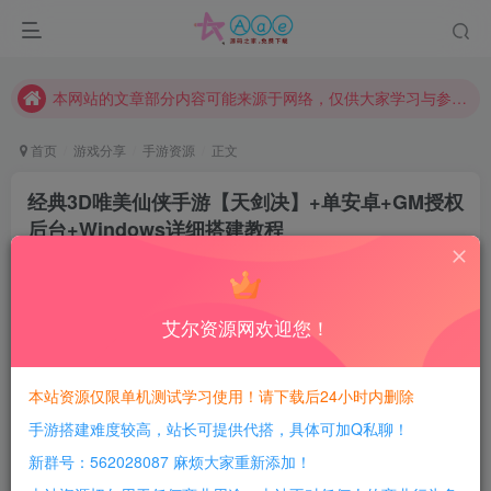
现在赞助会员享受专属折扣，详情点击此条公告。
请勿相信任何评论区广告！以免上当受骗！
本网站的文章部分内容可能来源于网络，仅供大家学习与参考，如有侵权，请联系站长QQ466107887进行删除处理。
首页
游戏分享
手游资源
正文
经典3D唯美仙侠手游【天剑决】+单安卓+GM授权
后台+Windows详细搭建教程
豆豆呀
关注
2年前更新
3
695
56
艾尔资源网欢迎您！
每日活跃最高可获得600积分！所有资源可以使用
积分免费兑换！
本站资源仅限单机测试学习使用！请下载后24小时内删除
本站全部资源均可使用积分兑换，每日活跃最高可获得
手游搭建难度较高，站长可提供代搭，具体可加Q私聊！
600积分，相当于本站所有资源均可白嫖！
新群号：562028087 麻烦大家重新添加！