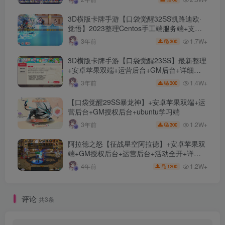
3D横版卡牌手游【口袋觉醒32SS凯路迪欧·
觉悟】2023整理Centos手工端服务端+支付
对接+安卓苹果双端+运营后台+GM授权后台
1.7W+
3年前
300
+代理后台
3D横版卡牌手游【口袋觉醒23SS】最新整理
+安卓苹果双端+运营后台+GM后台+详细搭
建教程
1.4W+
3年前
300
【口袋觉醒29SS暴龙神】+安卓苹果双端+运
营后台+GM授权后台+ubuntu学习端
1.2W+
3年前
300
阿拉德之怒【征战星空阿拉德】+安卓苹果双
端+GM授权后台+运营后台+活动全开+详细
教程
1.2W+
4年前
1200
评论
共3条