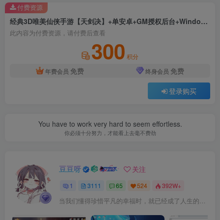
付费资源
经典3D唯美仙侠手游【天剑决】+单安卓+GM授权后台+Windows详细搭建教程
此内容为付费资源，请付费后查看
300
积分
免费
免费
年费会员
终身会员
登录购买
You have to work very hard to seem effortless.
你必须十分努力，才能看上去毫不费劲
豆豆呀
关注
1
3111
65
524
392W+
当我们懂得珍惜平凡的幸福时，就已经成了人生的赢家