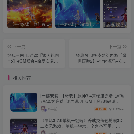
【一键安装】热门冒险策略类游戏崩坏：星穹铁道全新2.3版本一键端+一键代理+一键启动+免虚拟机
[一键安装] 【转载】原神3.4真端服务端+源码+配套客户端+详尽说明+GM工具+源码说明文件
上一篇
下一篇
经典三网H5游戏【遮天轮回
经典MT3换皮梦幻西游【盛
H5】+GM后台+简易安卓
世西游2】+全套源码+安卓
APP+Linux手工服务端+详细
苹果双端+正确物品GM授权
搭建教程
后台+Linux手工服务端+详细
相关推荐
搭建教程
[一键安装] 【转载】原神3.4真端服务端+源码
+配套客户端+详尽说明+GM工具+源码说明
文件
2.8W+
3年前
66
《崩坏3 7.9单机一键端》养成类角色扮演3D
二次元游戏、单机一键端、全角色可用、无
限资源、附带保姆级安装教程
2.5W+
2年前
66