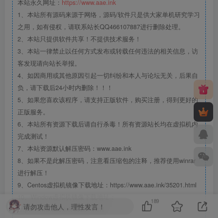
本站永久网址：
https://www.aae.ink
1、本站所有源码来源于网络，源码/软件只是供大家单机研究学习
之用，如有侵权，请联系站长QQ466107887进行删除处理。
2、本站只提供软件共享！不提供技术服务！
3、本站一律禁止以任何方式发布或转载任何违法的相关信息，访
客发现请向站长举报。
4、如因商用或其他原因引起一切纠纷和本人与论坛无关，后果自
负，请下载后24小时内删除！！！
5、如果您喜欢该程序，请支持正版软件，购买注册，得到更好的
正版服务。
6、本站所有资源下载后请自行杀毒！所有资源站长均在虚拟机内
完成测试！
7、本站资源默认解压密码：www.aae.ink
8、如果不是此解压密码，注意看压缩包的注释，推荐使用winrar
进行解压！
9、Centos虚拟机镜像下载地址：https://www.aae.ink/35201.html
10、Window虚拟机镜像下载地址：
189
请勿攻击他人，理性发言！
https://www.aae.ink/35207.html