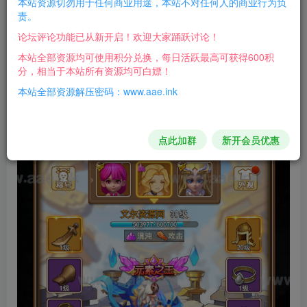
本站资源切勿用于任何商业用途，本站不对任何人的商业行为负
游戏介绍：
责。
论坛评论功能已从新开启！欢迎大家踊跃讨论！
根据教程修改一个文件ip就可以，注意用Notepad++打
本站全部资源均可使用积分兑换，每日活跃最高可获得600积
开。新手适宜！
分，相当于本站所有资源均可白嫖！
游戏截图：
本站全部资源解压密码：www.aae.ink
点此加群
新开会员优惠