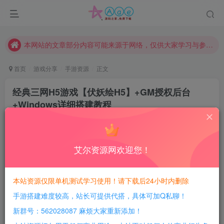
请勿相信任何评论区广告！以免上当受骗！
本网站的文章部分内容可能来源于网络，仅供大家学习与参考，如有侵权，请联系站长QQ466107887进行删除处理。
本站评论功能已从新开启！欢迎大家踊跃讨论！（用户每日活跃可得积分数量增加至600，加速获得更多免费资源！）
本站资源大多存储在云盘，如发现链接失效，请联系我们我们会第一时间更新。
首页
游戏分享
手游资源
正文
本站一律禁止以任何方式发布或转载任何违法的相关信息，访客发现请向站长举报
经典三网H5游戏【伏妖绘H5】+GM授权后台
现在赞助会员享受专属折扣，详情点击此条公告。
+Windows详细搭建教程
请勿相信任何评论区广告！以免上当受骗！
豆豆呀
关注
本网站的文章部分内容可能来源于网络，仅供大家学习与参考，如有侵权，请联系站长QQ466107887进行删除处理。
2年前更新
0
422
189
艾尔资源网欢迎您！
每日活跃最高可获得600积分！所有资源可以使用
积分免费兑换！
本站资源仅限单机测试学习使用！请下载后24小时内删除
本站全部资源均可使用积分兑换，每日活跃最高可获得
手游搭建难度较高，站长可提供代搭，具体可加Q私聊！
600积分，相当于本站所有资源均可白嫖！
新群号：562028087 麻烦大家重新添加！