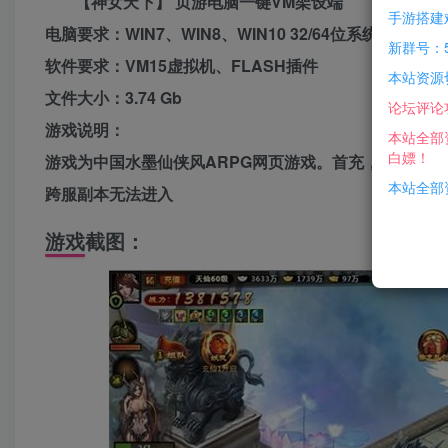
【神女天下】 页游电脑一键VM架设端
手游搭建
电脑要求：WIN7、WIN8、WIN10 32/64位系统
新群号：5
软件要求：VM15虚拟机、FLASH插件
本站资源
文件大小：3.74 Gb
论坛评论
游戏说明：
本站全部
白嫖！
游戏为中国水墨仙侠风ARPG网页游戏。首充，仙药林
本站全部资
跨服副本无法进入
游戏截图：