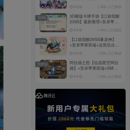
+免虚拟机一键启动+女武神
3年前
1.4W+人已阅读
ID+详细指令+极简一键修改
3D横版卡牌手游【口袋觉醒
TOP8
23SS】最新整理+安卓苹果
双端+运营后台+GM后台+详
3年前
1.4W+人已阅读
细搭建教程
【口袋觉醒29SS暴龙神】
TOP9
+安卓苹果双端+运营后台
+GM授权后台+ubuntu学习
3年前
1.2W+人已阅读
端
阿拉德之怒【征战星空阿拉
TOP10
德】+安卓苹果双端+GM授
权后台+运营后台+活动全开
4年前
1.2W+人已阅读
+详细教程