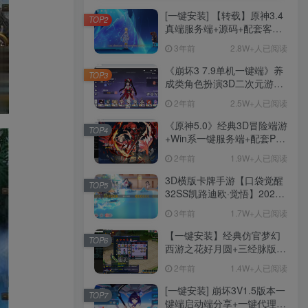
[一键安装] 【转载】原神3.4
TOP2
真端服务端+源码+配套客户
端+详尽说明+GM工具+源码
3年前
2.8W+人已阅读
说明文件
《崩坏3 7.9单机一键端》养
TOP3
成类角色扮演3D二次元游
戏、单机一键端、全角色可
2年前
2.5W+人已阅读
用、无限资源、附带保姆级
安装教程
《原神5.0》经典3D冒险端游
TOP4
+Win系一键服务端+配套PC
客户端+新版割草机+全系卡
2年前
1.9W+人已阅读
池文件
3D横版卡牌手游【口袋觉醒
TOP5
32SS凯路迪欧·觉悟】2023
整理Centos手工端服务端
3年前
1.7W+人已阅读
+支付对接+安卓苹果双端+运
营后台+GM授权后台+代理
【一键安装】经典仿官梦幻
TOP6
后台
西游之花好月圆+三经脉版本
+助战分角色+VIP礼包+会员
2年前
1.4W+人已阅读
卡+剧情活动+视频搭建及其
他修改资料
[一键安装] 崩坏3V1.5版本一
TOP7
键端启动端分享+一键代理