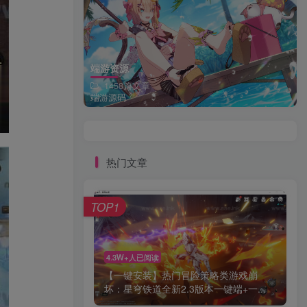
端游资源
1458篇文章
端游源码
热门文章
TOP1
4.3W+人已阅读
【一键安装】热门冒险策略类游戏崩
坏：星穹铁道全新2.3版本一键端+一...