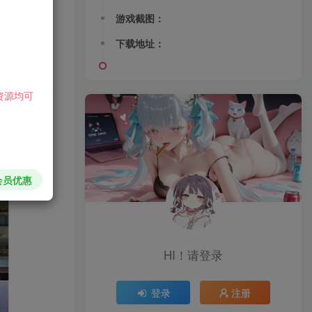
游戏截图：
下载地址：
资源均可
渡劫正常，
会员优惠
HI！请登录
登录
注册