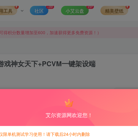
+99
VIP
用工具
社区
小艾云盘
精美壁纸
侵权，请联系站长QQ466107887进行删除处理。
可得积分数量增加至600，加速获得更多免费资源！）
第一时间更新。
发现请向站长举报
游戏神女天下+PCVM一键架设端
侵权，请联系站长QQ466107887进行删除处理。
2
5
积分免费兑换！
600积分，相当于本站所有资源均可白嫖！
艾尔资源网欢迎您！
仅限单机测试学习使用！请下载后24小时内删除