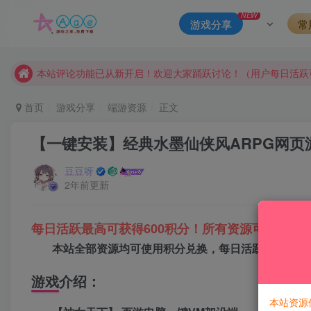
NEW
游戏分享
常
请勿相信任何评论区广告！以免上当受骗！
本网站的文章部分内容可能来源于网络，仅供大家学习与参考，如有
本站评论功能已从新开启！欢迎大家踊跃讨论！（用户每日活跃
本站资源大多存储在云盘，如发现链接失效，请联系我们我们会
首页
游戏分享
端游资源
正文
本站一律禁止以任何方式发布或转载任何违法的相关信息，访客
【一键安装】经典水墨仙侠风ARPG网页
现在赞助会员享受专属折扣，详情点击此条公告。
请勿相信任何评论区广告！以免上当受骗！
豆豆呀
2年前更新
本网站的文章部分内容可能来源于网络，仅供大家学习与参考，如有
每日活跃最高可获得600积分！所有资源可以使用
本站全部资源均可使用积分兑换，每日活跃最高可获得
游戏介绍：
本站资源