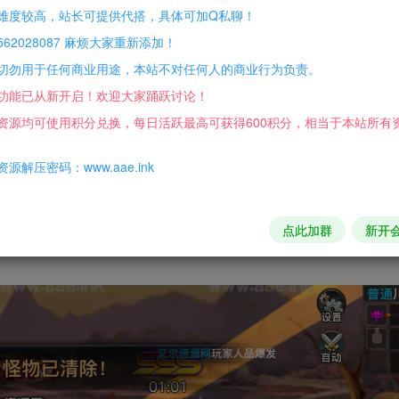
难度较高，站长可提供代搭，具体可加Q私聊！
62028087 麻烦大家重新添加！
切勿用于任何商业用途，本站不对任何人的商业行为负责。
功能已从新开启！欢迎大家踊跃讨论！
资源均可使用积分兑换，每日活跃最高可获得600积分，相当于本站所有
源解压密码：www.aae.ink
点此加群
新开