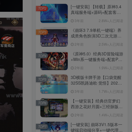
[一键安装] 【转载】原神3.4
TOP2
真端服务端+源码+配套客户
端+详尽说明+GM工具+源码
3年前
2.8W+人已阅读
说明文件
《崩坏3 7.9单机一键端》养
TOP3
成类角色扮演3D二次元游
戏、单机一键端、全角色可
2年前
2.5W+人已阅读
用、无限资源、附带保姆级
安装教程
《原神5.0》经典3D冒险端游
TOP4
+Win系一键服务端+配套PC
客户端+新版割草机+全系卡
2年前
1.9W+人已阅读
池文件
3D横版卡牌手游【口袋觉醒
TOP5
32SS凯路迪欧·觉悟】2023
整理Centos手工端服务端
3年前
1.7W+人已阅读
+支付对接+安卓苹果双端+运
营后台+GM授权后台+代理
【一键安装】经典仿官梦幻
TOP6
后台
西游之花好月圆+三经脉版本
+助战分角色+VIP礼包+会员
2年前
1.4W+人已阅读
卡+剧情活动+视频搭建及其
他修改资料
[一键安装] 崩坏3V1.5版本一
TOP7
键端启动端分享+一键代理