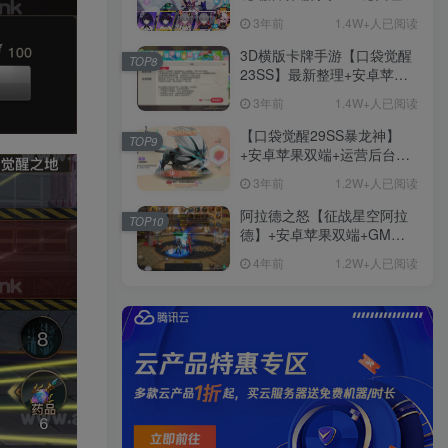
+免虚拟机一键启动+女武神
3年前
1.4W+人已阅读
ID+详细指令+极简一键修改
3D横版卡牌手游【口袋觉醒
TOP8
23SS】最新整理+安卓苹果
双端+运营后台+GM后台+详
3年前
1.4W+人已阅读
细搭建教程
【口袋觉醒29SS暴龙神】
TOP9
+安卓苹果双端+运营后台
+GM授权后台+ubuntu学习
3年前
1.2W+人已阅读
端
阿拉德之怒【征战星空阿拉
TOP10
德】+安卓苹果双端+GM授
权后台+运营后台+活动全开
4年前
1.2W+人已阅读
+详细教程