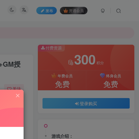
发布
开通会员
付费资源
300
+GM授
积分
年费会员
终身会员
免费
免费
关注
11
153
登录购买
游戏介绍：