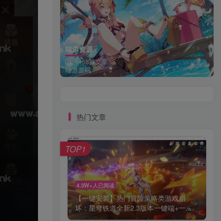
端游资源
1458篇文章
端游源码
热门文章
TOP1
4.3W+人已阅读
【一键安装】热门冒险策略类游戏崩
坏：星穹铁道全新2.3版本一键端+一...