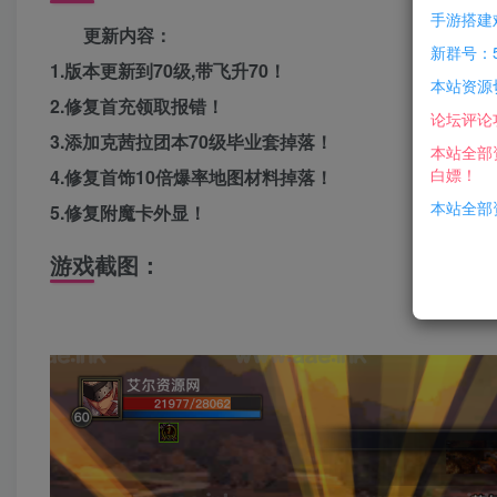
手游搭建
更新内容：
新群号：5
1.版本更新到70级,带飞升70！
本站资源
2.修复首充领取报错！
论坛评论
3.添加克茜拉团本70级毕业套掉落！
本站全部
白嫖！
4.修复首饰10倍爆率地图材料掉落！
本站全部资
5.修复附魔卡外显！
游戏截图：