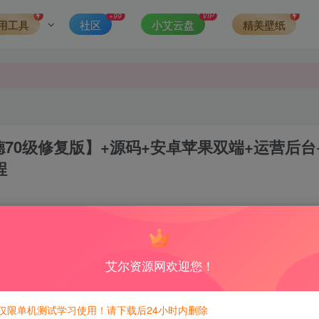
发现请向站长举报
+99
VIP
用工具
社区
小艾云盘
精美壁纸
侵权，请联系站长QQ466107887进行删除处理。
德70级修复版】+源码+安卓苹果双端+运营后台
程
1
6
积分免费兑换！
艾尔资源网欢迎您！
600积分，相当于本站所有资源均可白嫖！
仅限单机测试学习使用！请下载后24小时内删除