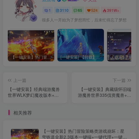
1
3110
65
524
391W+
很多人一开始为了梦想而忙，后来忙得忘了梦想
【一键安装】热门冒险策略类游戏崩坏：星穹铁道全新2.3版本一键端+一键代理+一键启动+免虚拟机
[一键安装] 【转载】原神3.4真端服务端+源码+配套客户端+详尽说明+GM工具+源码说明文件
上一篇
下一篇
【一键安装】经典端游魔兽
【一键安装】典藏级怀旧端
世界WLK梦幻魔改版本+会
游魔兽世界335伐资魔兽+最
员泡点+军衔+物品强化+特
新整理Win系服务端+PC客户
色端+单机登录器
端+网页注册+详细启动教程
相关推荐
【一键安装】热门冒险策略类游戏崩坏：星
穹铁道全新2.3版本一键端+一键代理+一键启