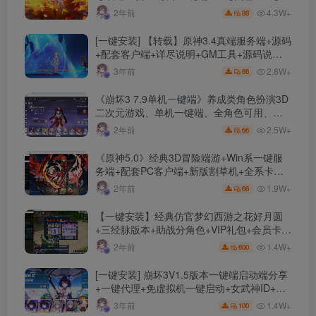
动+免虚拟机
4.3W+
2年前
88
[一键安装] 【转载】原神3.4真端服务端+源码
+配套客户端+详尽说明+GM工具+源码说明
文件
2.8W+
3年前
66
《崩坏3 7.9单机一键端》养成类角色扮演3D
二次元游戏、单机一键端、全角色可用、无
限资源、附带保姆级安装教程
2.5W+
2年前
66
《原神5.0》经典3D冒险端游+Win系一键服
务端+配套PC客户端+新版割草机+全系卡池
文件
1.9W+
2年前
66
【一键安装】经典仿官梦幻西游之花好月圆
+三经脉版本+助战分角色+VIP礼包+会员卡
+剧情活动+视频搭建及其他修改资料
1.4W+
2年前
600
[一键安装] 崩坏3V1.5版本一键端启动端分享
+一键代理+免虚拟机一键启动+女武神ID+详
细指令+极简一键修改
1.4W+
3年前
100