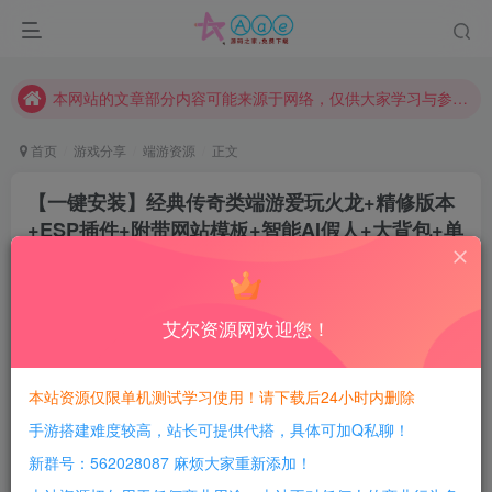
现在赞助会员享受专属折扣，详情点击此条公告。
请勿相信任何评论区广告！以免上当受骗！
本网站的文章部分内容可能来源于网络，仅供大家学习与参考，如有侵权，请联系站长QQ466107887进行删除处理。
首页
游戏分享
端游资源
正文
【一键安装】经典传奇类端游爱玩火龙+精修版本
+ESP插件+附带网站模板+智能AI假人+大背包+单
机登录器
豆豆呀
关注
2年前更新
艾尔资源网欢迎您！
0
637
94
每日活跃最高可获得600积分！所有资源可以使用
本站资源仅限单机测试学习使用！请下载后24小时内删除
积分免费兑换！
手游搭建难度较高，站长可提供代搭，具体可加Q私聊！
本站全部资源均可使用积分兑换，每日活跃最高可获得
新群号：562028087 麻烦大家重新添加！
600积分，相当于本站所有资源均可白嫖！