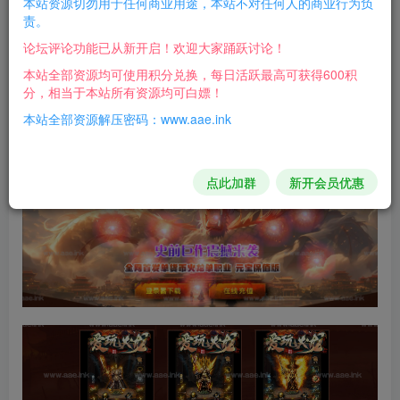
本站资源切勿用于任何商业用途，本站不对任何人的商业行为负
责。
游戏介绍：
论坛评论功能已从新开启！欢迎大家踊跃讨论！
多色光柱，华丽时装值得一玩！
本站全部资源均可使用积分兑换，每日活跃最高可获得600积
分，相当于本站所有资源均可白嫖！
游戏截图：
本站全部资源解压密码：www.aae.ink
点此加群
新开会员优惠