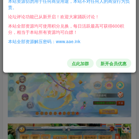
本站资源切勿用于任何商业用途，本站不对任何人的商业行为负
责。
游戏介绍：
论坛评论功能已从新开启！欢迎大家踊跃讨论！
可玩性还不错，自行测试吧！
本站全部资源均可使用积分兑换，每日活跃最高可获得600积
分，相当于本站所有资源均可白嫖！
游戏截图：
本站全部资源解压密码：www.aae.ink
点此加群
新开会员优惠