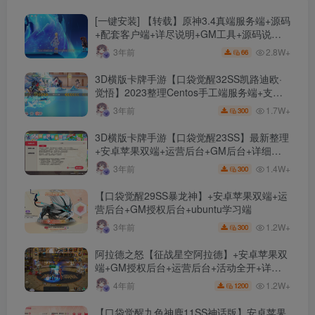
[一键安装] 【转载】原神3.4真端服务端+源码
+配套客户端+详尽说明+GM工具+源码说明
文件
2.8W+
3年前
66
3D横版卡牌手游【口袋觉醒32SS凯路迪欧·
觉悟】2023整理Centos手工端服务端+支付
对接+安卓苹果双端+运营后台+GM授权后台
1.7W+
3年前
300
+代理后台
3D横版卡牌手游【口袋觉醒23SS】最新整理
+安卓苹果双端+运营后台+GM后台+详细搭
建教程
1.4W+
3年前
300
【口袋觉醒29SS暴龙神】+安卓苹果双端+运
营后台+GM授权后台+ubuntu学习端
1.2W+
3年前
300
阿拉德之怒【征战星空阿拉德】+安卓苹果双
端+GM授权后台+运营后台+活动全开+详细
教程
1.2W+
4年前
1200
【口袋觉醒九色神鹿11SS神话版】安卓苹果