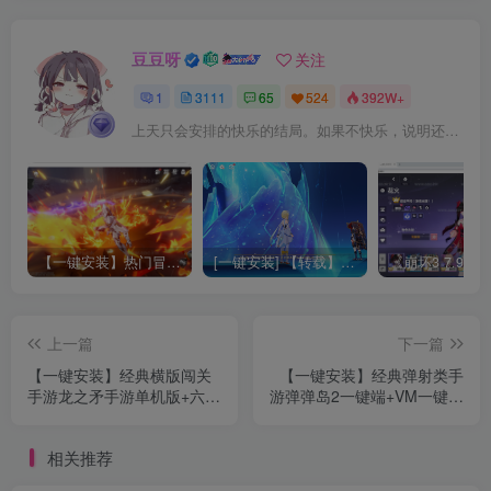
豆豆呀
关注
1
3111
65
524
392W+
上天只会安排的快乐的结局。如果不快乐，说明还不是最后结局
【一键安装】热门冒险策略类游戏崩坏：星穹铁道全新2.3版本一键端+一键代理+一键启动+免虚拟机
[一键安装] 【转载】原神3.4真端服务端+源码+配套客户端+详尽说明+GM工具+源码说明文件
上一篇
下一篇
【一键安装】经典横版闯关
【一键安装】经典弹射类手
手游龙之矛手游单机版+六职
游弹弹岛2一键端+VM一键端
业全+类DNF横版格斗+包含
+单安卓+配套GM后台+视频
深渊+一键无CD+可断网+内
教程
相关推荐
置作弊器