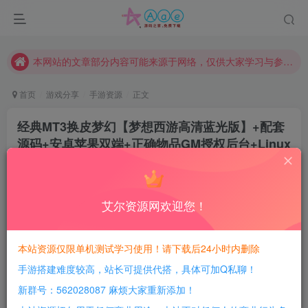
请勿相信任何评论区广告！以免上当受骗！
本网站的文章部分内容可能来源于网络，仅供大家学习与参考，如有侵权，请联系站长QQ466107887进行删除处理。
本站评论功能已从新开启！欢迎大家踊跃讨论！（用户每日活跃可得积分数量增加至600，加速获得更多免费资源！）
本站资源大多存储在云盘，如发现链接失效，请联系我们我们会第一时间更新。
首页
游戏分享
手游资源
正文
本站一律禁止以任何方式发布或转载任何违法的相关信息，访客发现请向站长举报
经典MT3换皮梦幻【梦想西游高清蓝光版】+配套
现在赞助会员享受专属折扣，详情点击此条公告。
源码+安卓苹果双端+正确物品GM授权后台+Linux
请勿相信任何评论区广告！以免上当受骗！
手工服务端+详细搭建教程
本网站的文章部分内容可能来源于网络，仅供大家学习与参考，如有侵权，请联系站长QQ466107887进行删除处理。
豆豆呀
关注
2年前更新
艾尔资源网欢迎您！
2
458
128
每日活跃最高可获得600积分！所有资源可以使用
本站资源仅限单机测试学习使用！请下载后24小时内删除
积分免费兑换！
手游搭建难度较高，站长可提供代搭，具体可加Q私聊！
本站全部资源均可使用积分兑换，每日活跃最高可获得
新群号：562028087 麻烦大家重新添加！
600积分，相当于本站所有资源均可白嫖！