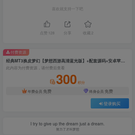
喜欢就支持一下吧
点赞
128
分享
收藏
2
付费资源
经典MT3换皮梦幻【梦想西游高清蓝光版】+配套源码+安卓苹果双端+正确物品GM授权后台+Linux手工服务端+详细搭建教程
此内容为付费资源，请付费后查看
300
积分
免费
免费
年费会员
终身会员
登录购买
I try to give up the dream just a dream.
努力了才叫梦想