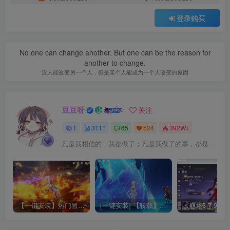
登录购买
No one can change another. But one can be the reason for
another to change.
没人能改变另一个人，但是某个人能成为一个人改变的原因
豆豆呀
关注
1
3111
65
524
392W+
凡是我相信的，我都做了；凡是我做了的事，都是全身心地投入去做的
【一键安装】热门冒险策略类游戏崩坏：星穹铁道全新2.3版本一键端+一键代理+一键启动+免虚拟机
[一键安装] 【转载】原神3.4真端服务端+源码+配套客户端+详尽说明+GM工具+源码说明文件