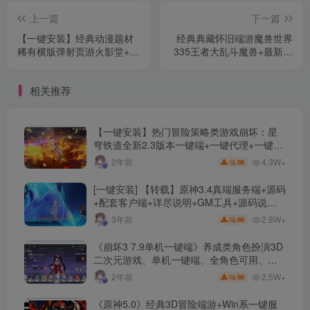
上一篇
下一篇
【一键安装】经典动漫题材
经典典藏怀旧端游魔兽世界
稀有横版弹射页游火影堂+最
335王者大乱斗魔兽+最新整
新整理Win一键即玩服务端
理Win系服务端+PC客户端
+详细游戏修改教程
+网页注册+详细教程
相关推荐
【一键安装】热门冒险策略类游戏崩坏：星
穹铁道全新2.3版本一键端+一键代理+一键启
动+免虚拟机
4.3W+
2年前
88
[一键安装] 【转载】原神3.4真端服务端+源码
+配套客户端+详尽说明+GM工具+源码说明
文件
2.8W+
3年前
66
《崩坏3 7.9单机一键端》养成类角色扮演3D
二次元游戏、单机一键端、全角色可用、无
限资源、附带保姆级安装教程
2.5W+
2年前
66
《原神5.0》经典3D冒险端游+Win系一键服