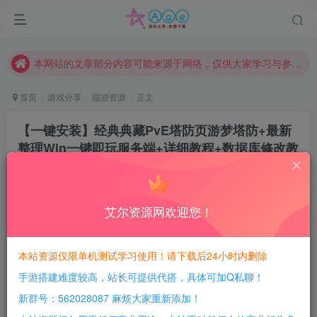
现在赞助会员享受专属折扣，详情点击此条公告。
请勿相信任何评论区广告！以免上当受骗！
本网站的文章部分内容可能来源于网络，仅供大家学习与参考，如有侵权，请联系站长QQ466107887进行删除处理。
首页
游戏分享
端游资源
正文
【一键安装】经典典藏PvE塔防页游梦塔防+最新
整理Win一键即玩服务端+详细教程+数据库修改教
程
豆豆呀
关注
2年前更新
艾尔资源网欢迎您！
0
390
68
每日活跃最高可获得600积分！所有资源可以使用
本站资源仅限单机测试学习使用！请下载后24小时内删除
积分免费兑换！
手游搭建难度较高，站长可提供代搭，具体可加Q私聊！
本站全部资源均可使用积分兑换，每日活跃最高可获得
新群号：562028087 麻烦大家重新添加！
600积分，相当于本站所有资源均可白嫖！