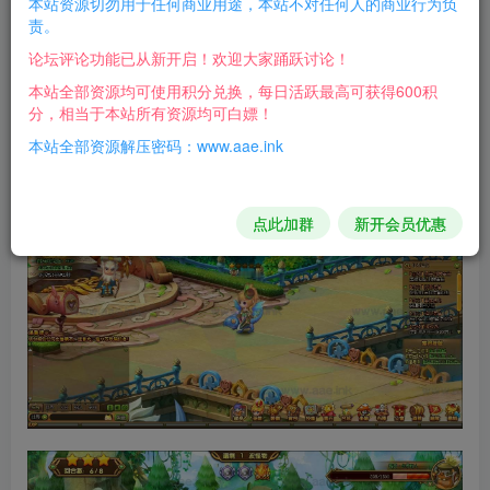
本站资源切勿用于任何商业用途，本站不对任何人的商业行为负
责。
游戏介绍：
论坛评论功能已从新开启！欢迎大家踊跃讨论！
经典的塔防页游，需要flash浏览器才能玩！服务端按照
本站全部资源均可使用积分兑换，每日活跃最高可获得600积
分，相当于本站所有资源均可白嫖！
123启动就行，修改很简单！
本站全部资源解压密码：www.aae.ink
游戏截图：
点此加群
新开会员优惠