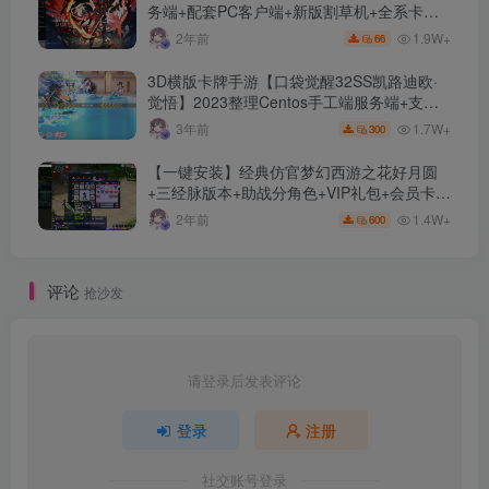
务端+配套PC客户端+新版割草机+全系卡池
文件
1.9W+
2年前
66
3D横版卡牌手游【口袋觉醒32SS凯路迪欧·
觉悟】2023整理Centos手工端服务端+支付
对接+安卓苹果双端+运营后台+GM授权后台
1.7W+
3年前
300
+代理后台
【一键安装】经典仿官梦幻西游之花好月圆
+三经脉版本+助战分角色+VIP礼包+会员卡
+剧情活动+视频搭建及其他修改资料
1.4W+
2年前
600
评论
抢沙发
请登录后发表评论
登录
注册
社交账号登录